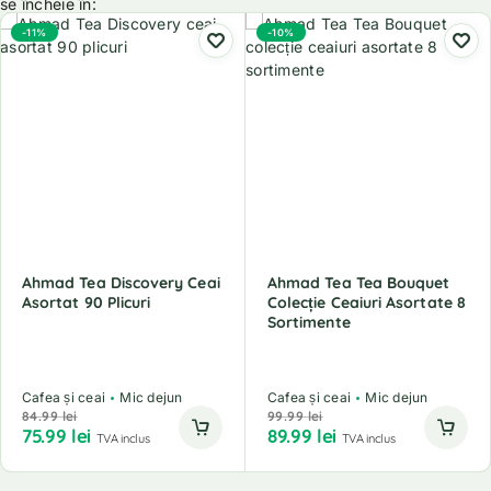
se încheie în:
-11%
-10%
Ahmad Tea Discovery Ceai
Ahmad Tea Tea Bouquet
Asortat 90 Plicuri
Colecție Ceaiuri Asortate 8
Sortimente
Cafea și ceai
Mic dejun
Cafea și ceai
Mic dejun
84.99
lei
99.99
lei
75.99
lei
89.99
lei
TVA inclus
TVA inclus