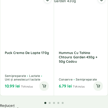
Puck Crema De Lapte 170g
Hummus Cu Tahina
Chtoura Garden 430g +
50g Cadou
Semipreparate
Lactate
Unt și amestecuri lactate
Conserve
Semipreparate
10.99
lei
6.79
lei
TVA inclus
TVA inclus
Reduceri