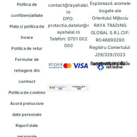
Explorează aromele
Politica de
contact@rayahalal.
bogate ale
ro
confidențialitate
Orientului Mijlociu
DPO:
protectia.datelor@r
RAYA TRADING
Plata și politica de
ayahalal.ro
GLOBAL S.R.L.CIF:
livrare
Telefon: 0701 002
RO46693290
000
Registru Comertului:
Politica de retur
J29/329/2023
Formular de
copyrights © Rayahalal.ro 2025. Soluție eCommerce administrată de
retragere din
contract
Politica de cookies
Acord prelucrare
date personale
Raport date
personale