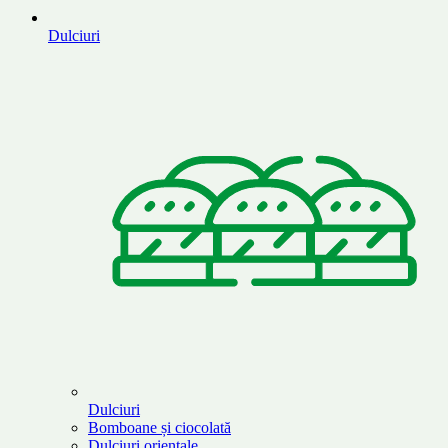
Dulciuri
Dulciuri
Bomboane și ciocolată
Dulciuri orientale