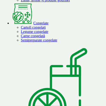
Zahăr, arome și produse gourmet
Congelate
Cartofi congelați
Legume congelate
Carne congelată
Semipreparate congelate