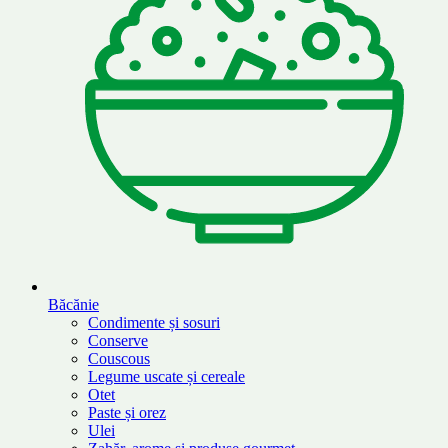
Băcănie
Condimente și sosuri
Conserve
Couscous
Legume uscate și cereale
Otet
Paste și orez
Ulei