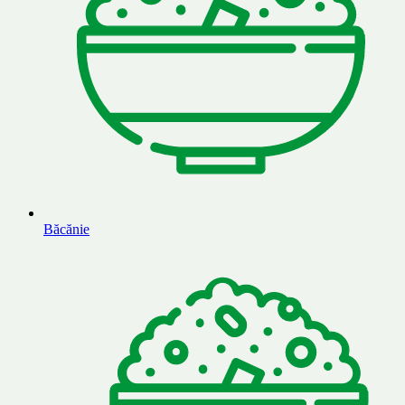
Băcănie