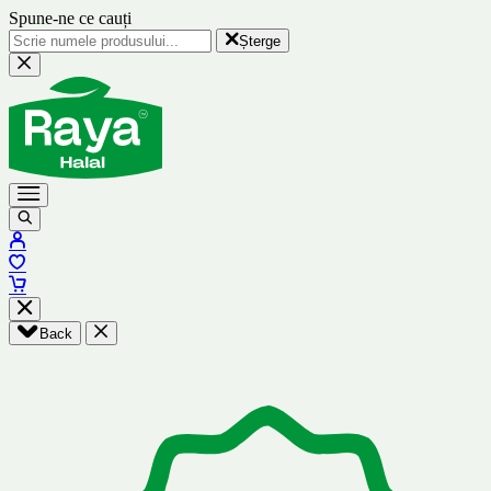
Spune-ne ce cauți
Șterge
Back