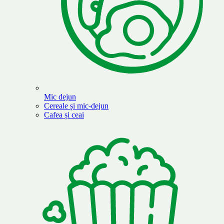
Mic dejun
Cereale și mic-dejun
Cafea și ceai