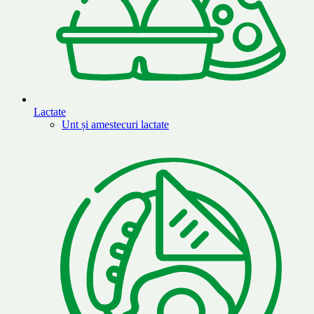
Lactate
Unt și amestecuri lactate