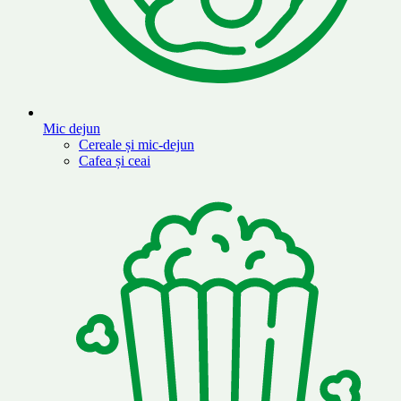
Mic dejun
Cereale și mic-dejun
Cafea și ceai