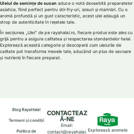
Uleiul de semințe de susan
aduce o notă deosebită preparatelor
asiatice, fiind perfect pentru stir-fry-uri, sosuri și marinări. Cu o
aromă profundă și un gust caracteristic, acest ulei adaugă un
strop de autenticitate în rețetele tale.
În secțiunea „Ulei” de pe rayahalal.ro, fiecare produs este ales cu
grijă pentru a asigura calitatea și respectarea standardelor halal.
Explorează această categorie și descoperă cum uleiurile de
calitate pot transforma mesele tale, aducând un plus de savoare
și nutrienți în fiecare preparat.
Blog RayaHalal
CONTACTEAZ
Ă-NE
Termeni și condiții
Email:
Explorează aromele
Politica de
contact@rayahalal.