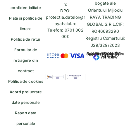
bogate ale
ro
confidențialitate
Orientului Mijlociu
DPO:
protectia.datelor@r
RAYA TRADING
Plata și politica de
ayahalal.ro
GLOBAL S.R.L.CIF:
livrare
Telefon: 0701 002
RO46693290
000
Registru Comertului:
Politica de retur
J29/329/2023
Formular de
copyrights © Rayahalal.ro 2025. Soluție eCommerce administrată de
retragere din
contract
Politica de cookies
Acord prelucrare
date personale
Raport date
personale