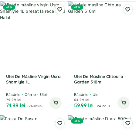
-6%
-8%
Ulei De Măsline Virgin Usra
Ulei De Masline Chtoura
Shamiyie 1L
Garden 510ml
Băcănie
Oferte
Ulei
Băcănie
Ulei
79.99
lei
64.99
lei
74.99
lei
59.99
lei
TVA inclus
TVA inclus
-8%