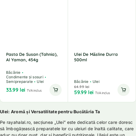
Pasta De Susan (Tahnia),
Ulei De Măsline Durra
Al Yaman, 454g
500ml
Băcănie
Condimente și sosuri
Semipreparate
Ulei
Băcănie
Ulei
64.99
lei
33.99
lei
TVA inclus
59.99
lei
TVA inclus
Ulei: Aromă și Versatilitate pentru Bucătăria Ta
Pe rayahalal.ro, secțiunea „Ulei” este dedicată celor care doresc
să îmbogățească preparatele lor cu uleiuri de înaltă calitate, care
aduc nu doar gust, dar și beneficii nutriționale. Uleiul este un