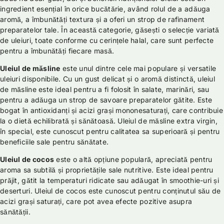
ingredient esențial în orice bucătărie, având rolul de a adăuga
aromă, a îmbunătăți textura și a oferi un strop de rafinament
preparatelor tale. În această categorie, găsești o selecție variată
de uleiuri, toate conforme cu cerințele halal, care sunt perfecte
pentru a îmbunătăți fiecare masă.
Uleiul de măsline
este unul dintre cele mai populare și versatile
uleiuri disponibile. Cu un gust delicat și o aromă distinctă, uleiul
de măsline este ideal pentru a fi folosit în salate, marinări, sau
pentru a adăuga un strop de savoare preparatelor gătite. Este
bogat în antioxidanți și acizi grași mononesaturați, care contribuie
la o dietă echilibrată și sănătoasă. Uleiul de măsline extra virgin,
în special, este cunoscut pentru calitatea sa superioară și pentru
beneficiile sale pentru sănătate.
Uleiul de cocos
este o altă opțiune populară, apreciată pentru
aroma sa subtilă și proprietățile sale nutritive. Este ideal pentru
prăjit, gătit la temperaturi ridicate sau adăugat în smoothie-uri și
deserturi. Uleiul de cocos este cunoscut pentru conținutul său de
acizi grași saturați, care pot avea efecte pozitive asupra
sănătății.