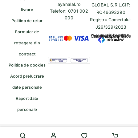
ayahalal.ro
GLOBAL S.R.L.CIF:
livrare
Telefon: 0701 002
RO46693290
000
Registru Comertului:
Politica de retur
J29/329/2023
Formular de
copyrights © Rayahalal.ro 2025. Soluție eCommerce administrată de
retragere din
contract
Politica de cookies
Acord prelucrare
date personale
Raport date
personale
Formular de retragere — trimiteți o cerere de retragere/retur