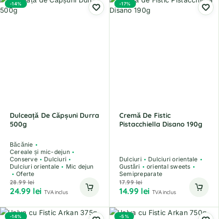
-14%
-17%
Dulceață De Căpșuni Durra
Cremă De Fistic
500g
Pistacchiella Disano 190g
Băcănie
Cereale și mic-dejun
Conserve
Dulciuri
Dulciuri
Dulciuri orientale
Dulciuri orientale
Mic dejun
Gustări
oriental sweets
Oferte
Semipreparate
28.99
lei
17.99
lei
24.99
lei
14.99
lei
TVA inclus
TVA inclus
-14%
-5%