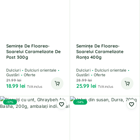
Semințe De Floarea-
Semințe De Floarea-
Soarelui Caramelizate De
Soarelui Caramelizate
Post 300g
Ronța 400g
Dulciuri
Dulciuri orientale
Dulciuri
Dulciuri orientale
Gustări
Oferte
Gustări
Oferte
21.99
lei
28.99
lei
18.99
lei
25.99
lei
TVA inclus
TVA inclus
-17%
-14%