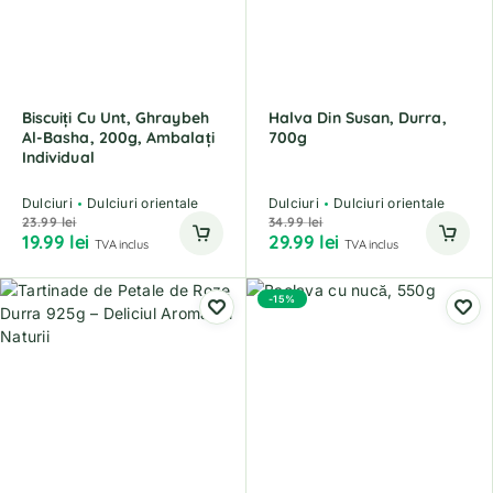
Biscuiți Cu Unt, Ghraybeh
Halva Din Susan, Durra,
Al-Basha, 200g, Ambalați
700g
Individual
Dulciuri
Dulciuri orientale
Dulciuri
Dulciuri orientale
23.99
lei
34.99
lei
19.99
lei
29.99
lei
TVA inclus
TVA inclus
-15%