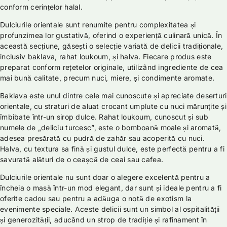
conform cerințelor halal.
Dulciurile orientale sunt renumite pentru complexitatea și
profunzimea lor gustativă, oferind o experiență culinară unică. În
această secțiune, găsești o selecție variată de delicii tradiționale,
inclusiv baklava, rahat loukoum, și halva. Fiecare produs este
preparat conform rețetelor originale, utilizând ingrediente de cea
mai bună calitate, precum nuci, miere, și condimente aromate.
Baklava este unul dintre cele mai cunoscute și apreciate deserturi
orientale, cu straturi de aluat crocant umplute cu nuci mărunțite și
îmbibate într-un sirop dulce. Rahat loukoum, cunoscut și sub
numele de „deliciu turcesc”, este o bomboană moale și aromată,
adesea presărată cu pudră de zahăr sau acoperită cu nuci.
Halva, cu textura sa fină și gustul dulce, este perfectă pentru a fi
savurată alături de o ceașcă de ceai sau cafea.
Dulciurile orientale nu sunt doar o alegere excelentă pentru a
încheia o masă într-un mod elegant, dar sunt și ideale pentru a fi
oferite cadou sau pentru a adăuga o notă de exotism la
evenimente speciale. Aceste delicii sunt un simbol al ospitalității
și generozității, aducând un strop de tradiție și rafinament în