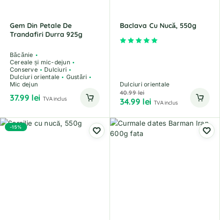
Gem Din Petale De
Baclava Cu Nucă, 550g
Trandafiri Durra 925g
Evaluat la
5.00
din 5
Băcănie
Cereale și mic-dejun
Conserve
Dulciuri
Dulciuri orientale
Gustări
Mic dejun
Dulciuri orientale
40.99
lei
37.99
lei
TVA inclus
34.99
lei
TVA inclus
-15%