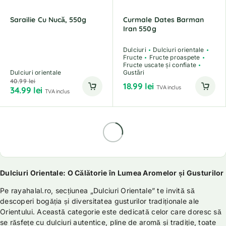
Sarailie Cu Nucă, 550g
Curmale Dates Barman
Iran 550g
Dulciuri
Dulciuri orientale
Fructe
Fructe proaspete
Fructe uscate și confiate
Dulciuri orientale
Gustări
40.99
lei
18.99
lei
TVA inclus
34.99
lei
TVA inclus
Dulciuri Orientale: O Călătorie în Lumea Aromelor și Gusturilor
Pe rayahalal.ro, secțiunea „Dulciuri Orientale” te invită să
descoperi bogăția și diversitatea gusturilor tradiționale ale
Orientului. Această categorie este dedicată celor care doresc să
se răsfețe cu dulciuri autentice, pline de aromă și tradiție, toate