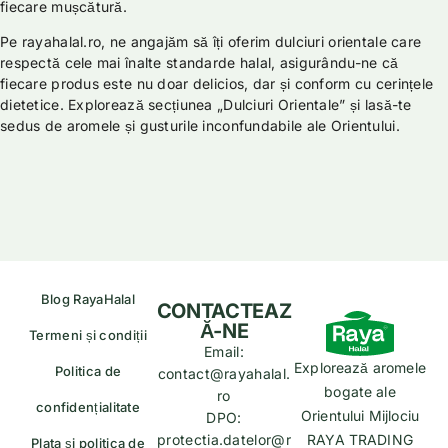
fiecare mușcătură.
Pe rayahalal.ro, ne angajăm să îți oferim dulciuri orientale care
respectă cele mai înalte standarde halal, asigurându-ne că
fiecare produs este nu doar delicios, dar și conform cu cerințele
dietetice. Explorează secțiunea „Dulciuri Orientale” și lasă-te
sedus de aromele și gusturile inconfundabile ale Orientului.
Blog RayaHalal
CONTACTEAZ
Ă-NE
Termeni și condiții
Email:
Explorează aromele
Politica de
contact@rayahalal.
bogate ale
ro
confidențialitate
Orientului Mijlociu
DPO:
protectia.datelor@r
RAYA TRADING
Plata și politica de