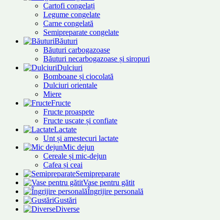
Cartofi congelați
Legume congelate
Carne congelată
Semipreparate congelate
Băuturi
Băuturi carbogazoase
Băuturi necarbogazoase și siropuri
Dulciuri
Bomboane și ciocolată
Dulciuri orientale
Miere
Fructe
Fructe proaspete
Fructe uscate și confiate
Lactate
Unt și amestecuri lactate
Mic dejun
Cereale și mic-dejun
Cafea și ceai
Semipreparate
Vase pentru gătit
Îngrijire personală
Gustări
Diverse