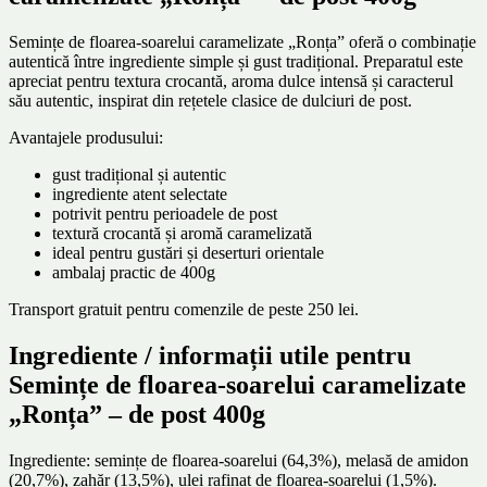
Semințe de floarea-soarelui caramelizate „Ronța” oferă o combinație
autentică între ingrediente simple și gust tradițional. Preparatul este
apreciat pentru textura crocantă, aroma dulce intensă și caracterul
său autentic, inspirat din rețetele clasice de dulciuri de post.
Avantajele produsului:
gust tradițional și autentic
ingrediente atent selectate
potrivit pentru perioadele de post
textură crocantă și aromă caramelizată
ideal pentru gustări și deserturi orientale
ambalaj practic de 400g
Transport gratuit pentru comenzile de peste 250 lei.
Ingrediente / informații utile pentru
Semințe de floarea-soarelui caramelizate
„Ronța” – de post 400g
Ingrediente: semințe de floarea-soarelui (64,3%), melasă de amidon
(20,7%), zahăr (13,5%), ulei rafinat de floarea-soarelui (1,5%).