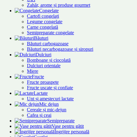
Zahăr, arome și produse gourmet
Congelate
Cartofi congelați
Legume congelate
Carne congelată
Semipreparate congelate
Băuturi
Băuturi carbogazoase
Băuturi necarbogazoase și siropuri
Dulciuri
Bomboane și ciocolată
Dulciuri orientale
Miere
Fructe
Fructe proaspete
Fructe uscate și confiate
Lactate
Unt și amestecuri lactate
Mic dejun
Cereale și mic-dejun
Cafea și ceai
Semipreparate
Vase pentru gătit
Îngrijire personală