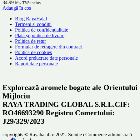
34.99 lei.
TVA inclus
Adaugă în coș
Blog RayaHalal
Termeni și condiții
Politica de confidențialitate
Plata și politica de livrare
Politica de retur
Formular de retragere din contract
Politica de cookies
Acord prelucrare date personale
Raport date personale
Explorează aromele bogate ale Orientului
Mijlociu
RAYA TRADING GLOBAL S.R.L.CIF:
RO46693290 Registru Comertului:
J29/329/2023
copyrights © Rayahalal.ro 2025. Soluție eCommerce administrată