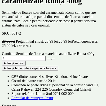
caramelizate Ronța 400g
Semințele de floarea-soarelui caramelizate Ronța sunt o gustare
crocantă și aromată, preparată din semințe de floarea-soarelui
caramelizate. Ideale pentru perioadele de post și pentru servirea
alături de cafea sau ceai oriental.
SKU:
00172
28.99
lei
Prețul inițial a fost: 28.99 lei.
25.99
lei
Prețul curent este:
25.99 lei.
TVA inclus
Cantitate Semințe de floarea-soarelui caramelizate Ronța 400g
Adaugă în coș
Adaugă la favorite
Șterge de la favorite
98% dintre comenzi se livrează a doua zi lucrătoare
Costul de livrare este de 20 lei
Comanda se poate ridica și personal de la adresa Stand C1,
Calea Rahovei. 224-226 Complex Comercial Chirigii
Suport telefonic la numărul 0701 002 000
Formular de retragere / retur
Descriere