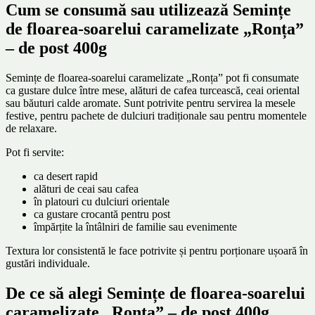
Cum se consumă sau utilizează Semințe
de floarea-soarelui caramelizate „Ronța”
– de post 400g
Semințe de floarea-soarelui caramelizate „Ronța” pot fi consumate
ca gustare dulce între mese, alături de cafea turcească, ceai oriental
sau băuturi calde aromate. Sunt potrivite pentru servirea la mesele
festive, pentru pachete de dulciuri tradiționale sau pentru momentele
de relaxare.
Pot fi servite:
ca desert rapid
alături de ceai sau cafea
în platouri cu dulciuri orientale
ca gustare crocantă pentru post
împărțite la întâlniri de familie sau evenimente
Textura lor consistentă le face potrivite și pentru porționare ușoară în
gustări individuale.
De ce să alegi Semințe de floarea-soarelui
caramelizate „Ronța” – de post 400g