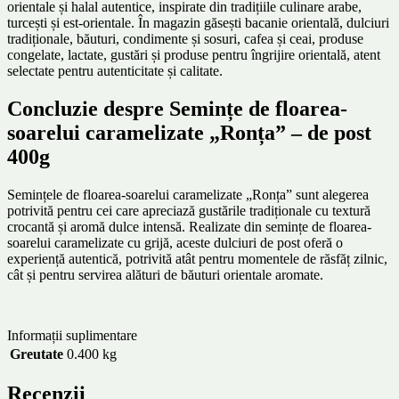
orientale și halal autentice, inspirate din tradițiile culinare arabe,
turcești și est-orientale. În magazin găsești bacanie orientală, dulciuri
tradiționale, băuturi, condimente și sosuri, cafea și ceai, produse
congelate, lactate, gustări și produse pentru îngrijire orientală, atent
selectate pentru autenticitate și calitate.
Concluzie despre Semințe de floarea-
soarelui caramelizate „Ronța” – de post
400g
Semințele de floarea-soarelui caramelizate „Ronța” sunt alegerea
potrivită pentru cei care apreciază gustările tradiționale cu textură
crocantă și aromă dulce intensă. Realizate din semințe de floarea-
soarelui caramelizate cu grijă, aceste dulciuri de post oferă o
experiență autentică, potrivită atât pentru momentele de răsfăț zilnic,
cât și pentru servirea alături de băuturi orientale aromate.
Informații suplimentare
Greutate
0.400 kg
Recenzii