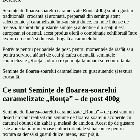
Semințe de floarea-soarelui caramelizate Ronța 400g sunt o gustare
tradițională, crocantă și aromată, preparată din semințe atent
selecționate și caramelizate într-un strat dulce, cu note intense de
melasă. Inspirat din gustările simple și autentice din spațiul est-
european și oriental, acest produs oferă o combinație echilibrată între
textura crocantă și dulceața bogată a caramelului.
Potrivite pentru perioadele de post, pentru momentele de răsfăț sau
pentru servirea alături de ceai și cafea orientală, semințele
caramelizate „Ronța” aduc o experiență familiară și reconfortantă.
Semințe de floarea-soarelui caramelizate cu gust autentic și textură
crocantă.
Ce sunt Semințe de floarea-soarelui
caramelizate „Ronța” – de post 400g
Semințe de floarea-soarelui caramelizate „Ronța” – de post sunt un
desert crocant realizat din semințe de floarea-soarelui acoperite cu
caramel obținut din zahăr și melasă de amidon. Acest tip de gustare
este apreciat în numeroase culturi orientale și balcanice pentru
textura sa densă și gustul dulce intens, ușor prăjit.