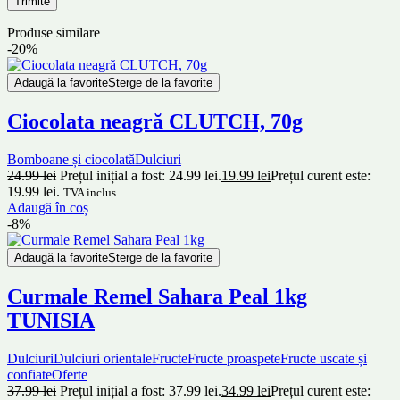
Produse similare
-20%
Adaugă la favorite
Șterge de la favorite
Ciocolata neagră CLUTCH, 70g
Bomboane și ciocolată
Dulciuri
24.99
lei
Prețul inițial a fost: 24.99 lei.
19.99
lei
Prețul curent este:
19.99 lei.
TVA inclus
Adaugă în coș
-8%
Adaugă la favorite
Șterge de la favorite
Curmale Remel Sahara Peal 1kg
TUNISIA
Dulciuri
Dulciuri orientale
Fructe
Fructe proaspete
Fructe uscate și
confiate
Oferte
37.99
lei
Prețul inițial a fost: 37.99 lei.
34.99
lei
Prețul curent este: