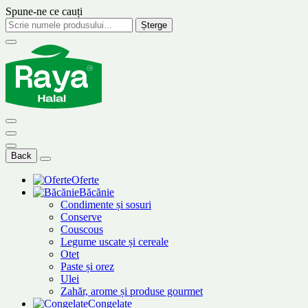
Spune-ne ce cauți
Șterge
Back
Oferte
Băcănie
Condimente și sosuri
Conserve
Couscous
Legume uscate și cereale
Otet
Paste și orez
Ulei
Zahăr, arome și produse gourmet
Congelate