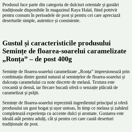
Produsul face parte din categoria de dulciuri orientale și gustări
tradiționale disponibile în magazinul Raya Halal, fiind potrivit
pentru consum în perioadele de post și pentru cei care apreciază
deserturile simple, autentice și consistente.
Gustul și caracteristicile produsului
Semințe de floarea-soarelui caramelizate
„Ronța” – de post 400g
Semințe de floarea-soarelui caramelizate „Ronța” impresionează prin
combinația dintre gustul natural al semințelor de floarea-soarelui și
dulceața caramelului cu note discrete de melasă. Textura este
crocantă și densă, iar fiecare bucată oferă o senzație plăcută de
caramelizat și prăjit.
Semințe de floarea-soarelui reprezintă ingredientul principal și oferă
produsului un gust bogat și ușor untoas, în timp ce melasa și zahărul
completează experiența cu accente dulci și aromate. Gustarea este
ideală atât pentru adulți, cât și pentru cei care caută deserturi
tradiționale de post.