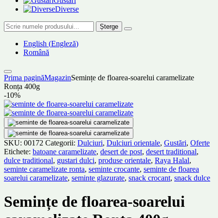
Gustări
Diverse
Șterge
English
(
Engleză
)
Română
Prima pagină
Magazin
Semințe de floarea-soarelui caramelizate
Ronța 400g
-10%
SKU:
00172
Categorii:
Dulciuri
,
Dulciuri orientale
,
Gustări
,
Oferte
Etichete:
batoane caramelizate
,
desert de post
,
desert traditional
,
dulce traditional
,
gustari dulci
,
produse orientale
,
Raya Halal
,
seminte caramelizate ronta
,
seminte crocante
,
seminte de floarea
soarelui caramelizate
,
seminte glazurate
,
snack crocant
,
snack dulce
Semințe de floarea-soarelui