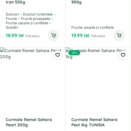
Iran 550g
900g
Dulciuri
Dulciuri orientale
Fructe
Fructe proaspete
Fructe uscate și confiate
Gustări
Fructe uscate și confiate
18.99
lei
19.99
lei
TVA inclus
TVA inclus
-8%
Curmale Remel Sahara
Curmale Remel Sahara
Pearl 200g
Peal 1kg TUNISIA