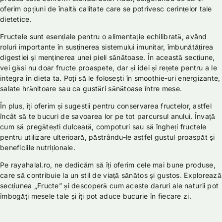
oferim opțiuni de înaltă calitate care se potrivesc cerințelor tale
dietetice.
Fructele sunt esențiale pentru o alimentație echilibrată, având
roluri importante în susținerea sistemului imunitar, îmbunătățirea
digestiei și menținerea unei pieli sănătoase. În această secțiune,
vei găsi nu doar fructe proaspete, dar și idei și rețete pentru a le
integra în dieta ta. Poți să le folosești în smoothie-uri energizante,
salate hrănitoare sau ca gustări sănătoase între mese.
În plus, îți oferim și sugestii pentru conservarea fructelor, astfel
încât să te bucuri de savoarea lor pe tot parcursul anului. Învață
cum să pregătești dulceață, compoturi sau să îngheți fructele
pentru utilizare ulterioară, păstrându-le astfel gustul proaspăt și
beneficiile nutriționale.
Pe rayahalal.ro, ne dedicăm să îți oferim cele mai bune produse,
care să contribuie la un stil de viață sănătos și gustos. Explorează
secțiunea „Fructe” și descoperă cum aceste daruri ale naturii pot
îmbogăți mesele tale și îți pot aduce bucurie în fiecare zi.