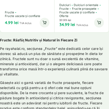
Dulciuri
Dulciuri orientale
Fructe
Fructe proaspete
Fructe
Fructe uscate și confiate
Fructe uscate și confiate
Oferte
37.99
lei
4.99
lei
TVA inclus
34.99
lei
TVA inclus
Fructe: Răsfăț Nutritiv și Natural în Fiecare Zi
Pe rayahalal.ro, secțiunea „Fructe” este dedicată celor care își
doresc să aducă un plus de sănătate și prospețime în dieta lor
zilnică. Fructele sunt nu doar o sursă excelentă de vitamine,
minerale și antioxidanți, dar și o alegere delicioasă care poate
transforma orice masă într-o experiență culinară plină de savoare
și vitalitate.
Găsește aici o gamă variată de fructe proaspete, fiecare
selectată cu grijă pentru a-ți oferi cele mai bune opțiuni
disponibile. De la mere crocante și pere suculente, la fructe de
pădure bogate în antioxidanți și citrice revigorante, secțiunea
noastră este un adevărat rai pentru iubitorii de fructe. Fiecare
produs este conform standardelor halal, asigurându-se că îți