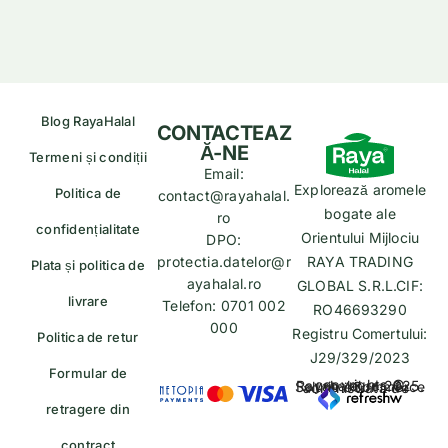
Blog RayaHalal
CONTACTEAZ
Ă-NE
Termeni și condiții
Email:
Explorează aromele
Politica de
contact@rayahalal.
bogate ale
ro
confidențialitate
Orientului Mijlociu
DPO:
protectia.datelor@r
RAYA TRADING
Plata și politica de
ayahalal.ro
GLOBAL S.R.L.CIF:
livrare
Telefon: 0701 002
RO46693290
000
Registru Comertului:
Politica de retur
J29/329/2023
Formular de
copyrights © Rayahalal.ro 2025. Soluție eCommerce administrată de
retragere din
contract