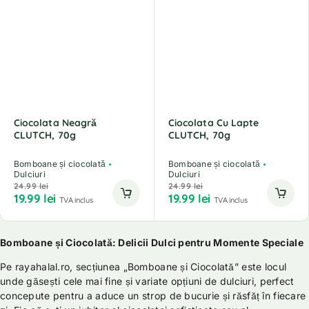
Ciocolata Neagră
Ciocolata Cu Lapte
CLUTCH, 70g
CLUTCH, 70g
Bomboane și ciocolată
Bomboane și ciocolată
Dulciuri
Dulciuri
24.99
lei
24.99
lei
19.99
lei
19.99
lei
TVA inclus
TVA inclus
Bomboane și Ciocolată: Delicii Dulci pentru Momente Speciale
Pe rayahalal.ro, secțiunea „Bomboane și Ciocolată” este locul
unde găsești cele mai fine și variate opțiuni de dulciuri, perfect
concepute pentru a aduce un strop de bucurie și răsfăț în fiecare