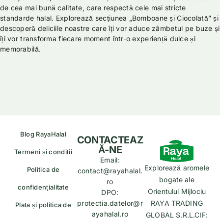
de cea mai bună calitate, care respectă cele mai stricte
standarde halal. Explorează secțiunea „Bomboane și Ciocolată” și
descoperă deliciile noastre care îți vor aduce zâmbetul pe buze și
îți vor transforma fiecare moment într-o experiență dulce și
memorabilă.
Blog RayaHalal
CONTACTEAZ
Ă-NE
Termeni și condiții
Email:
Explorează aromele
Politica de
contact@rayahalal.
bogate ale
ro
confidențialitate
Orientului Mijlociu
DPO:
protectia.datelor@r
RAYA TRADING
Plata și politica de
ayahalal.ro
GLOBAL S.R.L.CIF: