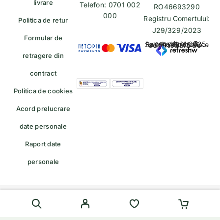
livrare
Telefon: 0701 002
RO46693290
000
Registru Comertului:
Politica de retur
J29/329/2023
Formular de
copyrights © Rayahalal.ro 2025. Soluție eCommerce administrată de
retragere din
contract
Politica de cookies
Acord prelucrare
date personale
Raport date
personale
Formular de retragere — trimiteți o cerere de retragere/retur
English
(
Engleză
)
Română