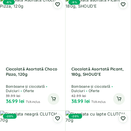
-8%
-9%
Ciocolată Asortată Choco
Ciocolată Asortată Picant,
Pizza, 120g
180g, SHOUD’E
Bomboane și ciocolată
Bomboane și ciocolată
Dulciuri
Oferte
Dulciuri
Oferte
39.99
lei
42.99
lei
36.99
lei
38.99
lei
TVA inclus
TVA inclus
-20%
-20%