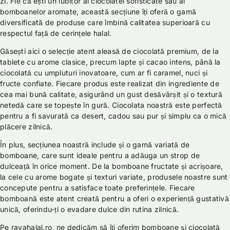
zi. Fie că ești un iubitor al ciocolatei sofisticate sau al
bomboanelor aromate, această secțiune îți oferă o gamă
diversificată de produse care îmbină calitatea superioară cu
respectul față de cerințele halal.
Găsești aici o selecție atent aleasă de ciocolată premium, de la
tablete cu arome clasice, precum lapte și cacao intens, până la
ciocolată cu umpluturi inovatoare, cum ar fi caramel, nuci și
fructe confiate. Fiecare produs este realizat din ingrediente de
cea mai bună calitate, asigurând un gust desăvârșit și o textură
netedă care se topește în gură. Ciocolata noastră este perfectă
pentru a fi savurată ca desert, cadou sau pur și simplu ca o mică
plăcere zilnică.
În plus, secțiunea noastră include și o gamă variată de
bomboane, care sunt ideale pentru a adăuga un strop de
dulceață în orice moment. De la bomboane fructate și acrișoare,
la cele cu arome bogate și texturi variate, produsele noastre sunt
concepute pentru a satisface toate preferințele. Fiecare
bomboană este atent creată pentru a oferi o experiență gustativă
unică, oferindu-ți o evadare dulce din rutina zilnică.
Pe rayahalal.ro, ne dedicăm să îți oferim bomboane și ciocolată