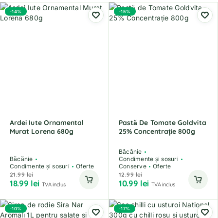
-14%
-15%
Ardei Iute Ornamental
Pastă De Tomate Goldvita
Murat Lorena 680g
25% Concentrație 800g
Băcănie
Băcănie
Condimente și sosuri
Condimente și sosuri
Oferte
Conserve
Oferte
21.99
lei
12.99
lei
18.99
lei
10.99
lei
TVA inclus
TVA inclus
-10%
-17%