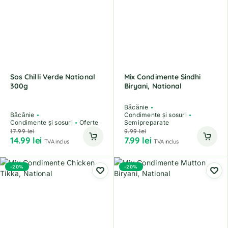
Sos Chilli Verde National
Mix Condimente Sindhi
300g
Biryani, National
Băcănie
Băcănie
Condimente și sosuri
Condimente și sosuri
Oferte
Semipreparate
17.99
lei
9.99
lei
14.99
lei
7.99
lei
TVA inclus
TVA inclus
-20%
-20%