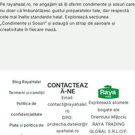
Pe rayahalal.ro, ne angajăm să îți oferim condimente și sosuri care
nu doar că îmbunătățesc gustul preparatelor tale, dar respectă
cele mai înalte standarde halal. Explorează secțiunea
„Condimente și Sosuri” și adaugă un strop de savoare și
creativitate în fiecare masă.
Blog RayaHalal
CONTACTEAZ
Ă-NE
Termeni și condiții
Email:
Explorează aromele
Politica de
contact@rayahalal.
bogate ale
ro
confidențialitate
Orientului Mijlociu
DPO:
protectia.datelor@r
RAYA TRADING
Plata și politica de
ayahalal.ro
GLOBAL S.R.L.CIF: