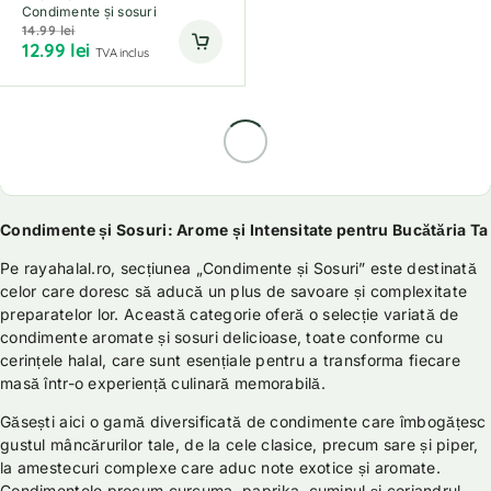
Condimente și sosuri
14.99
lei
12.99
lei
TVA inclus
Condimente și Sosuri: Arome și Intensitate pentru Bucătăria Ta
Pe rayahalal.ro, secțiunea „Condimente și Sosuri” este destinată
celor care doresc să aducă un plus de savoare și complexitate
preparatelor lor. Această categorie oferă o selecție variată de
condimente aromate și sosuri delicioase, toate conforme cu
cerințele halal, care sunt esențiale pentru a transforma fiecare
masă într-o experiență culinară memorabilă.
Găsești aici o gamă diversificată de condimente care îmbogățesc
gustul mâncărurilor tale, de la cele clasice, precum sare și piper,
la amestecuri complexe care aduc note exotice și aromate.
Condimentele precum curcuma, paprika, cuminul și coriandrul