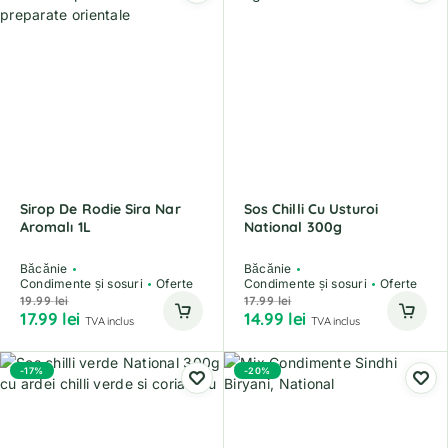
Sirop De Rodie Sira Nar
Sos Chilli Cu Usturoi
Aromalı 1L
National 300g
Băcănie
Băcănie
Condimente și sosuri
Oferte
Condimente și sosuri
Oferte
19.99
lei
17.99
lei
17.99
lei
14.99
lei
TVA inclus
TVA inclus
-17%
-20%