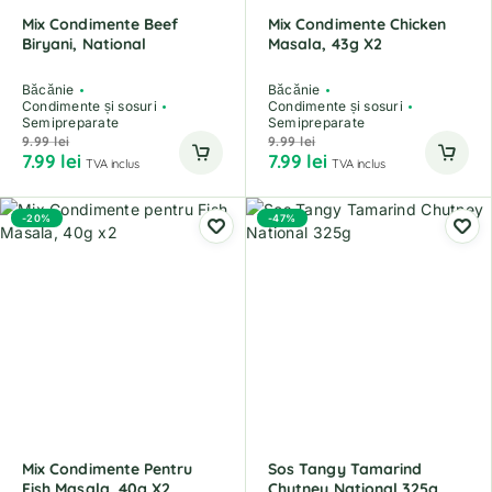
Mix Condimente Beef
Mix Condimente Chicken
Biryani, National
Masala, 43g X2
Băcănie
Băcănie
Condimente și sosuri
Condimente și sosuri
Semipreparate
Semipreparate
9.99
lei
9.99
lei
7.99
lei
7.99
lei
TVA inclus
TVA inclus
-20%
-47%
Mix Condimente Pentru
Sos Tangy Tamarind
Fish Masala, 40g X2
Chutney National 325g