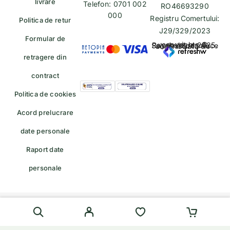
livrare
Telefon: 0701 002
RO46693290
000
Registru Comertului:
Politica de retur
J29/329/2023
Formular de
copyrights © Rayahalal.ro 2025. Soluție eCommerce administrată de
retragere din
contract
Politica de cookies
Acord prelucrare
date personale
Raport date
personale
Formular de retragere — trimiteți o cerere de retragere/retur
English
(
Engleză
)
Română