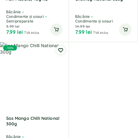
Băcănie
Condimente și sosuri
Băcănie
Semipreparate
Condimente și sosuri
9.99
lei
14.99
lei
7.99
lei
7.99
lei
TVA inclus
TVA inclus
-13%
Sos Mango Chilli National
300g
Băcănie