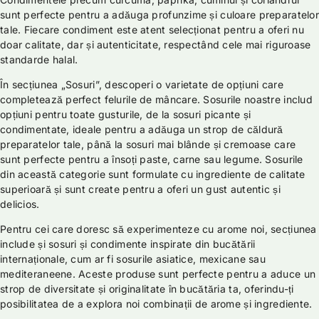
sunt perfecte pentru a adăuga profunzime și culoare preparatelor
tale. Fiecare condiment este atent selecționat pentru a oferi nu
doar calitate, dar și autenticitate, respectând cele mai riguroase
standarde halal.
În secțiunea „Sosuri”, descoperi o varietate de opțiuni care
completează perfect felurile de mâncare. Sosurile noastre includ
opțiuni pentru toate gusturile, de la sosuri picante și
condimentate, ideale pentru a adăuga un strop de căldură
preparatelor tale, până la sosuri mai blânde și cremoase care
sunt perfecte pentru a însoți paste, carne sau legume. Sosurile
din această categorie sunt formulate cu ingrediente de calitate
superioară și sunt create pentru a oferi un gust autentic și
delicios.
Pentru cei care doresc să experimenteze cu arome noi, secțiunea
include și sosuri și condimente inspirate din bucătării
internaționale, cum ar fi sosurile asiatice, mexicane sau
mediteraneene. Aceste produse sunt perfecte pentru a aduce un
strop de diversitate și originalitate în bucătăria ta, oferindu-ți
posibilitatea de a explora noi combinații de arome și ingrediente.