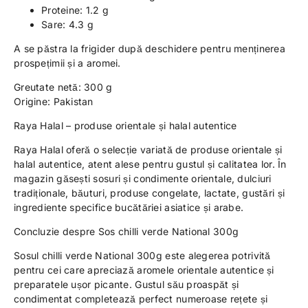
Proteine: 1.2 g
Sare: 4.3 g
A se păstra la frigider după deschidere pentru menținerea
prospețimii și a aromei.
Greutate netă: 300 g
Origine: Pakistan
Raya Halal – produse orientale și halal autentice
Raya Halal oferă o selecție variată de produse orientale și
halal autentice, atent alese pentru gustul și calitatea lor. În
magazin găsești sosuri și condimente orientale, dulciuri
tradiționale, băuturi, produse congelate, lactate, gustări și
ingrediente specifice bucătăriei asiatice și arabe.
Concluzie despre Sos chilli verde National 300g
Sosul chilli verde National 300g este alegerea potrivită
pentru cei care apreciază aromele orientale autentice și
preparatele ușor picante. Gustul său proaspăt și
condimentat completează perfect numeroase rețete și