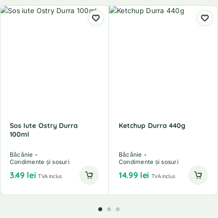
Sos Iute Ostry Durra
Ketchup Durra 440g
100ml
Băcănie
Băcănie
Condimente și sosuri
Condimente și sosuri
3.49
lei
14.99
lei
TVA inclus
TVA inclus