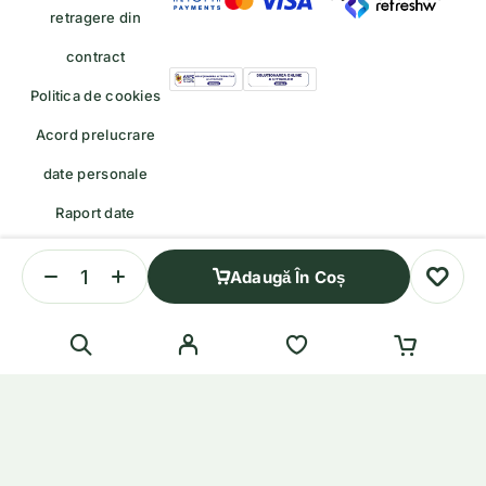
retragere din
contract
Politica de cookies
Acord prelucrare
date personale
Raport date
personale
Adaugă În Coș
Formular de retragere — trimiteți o cerere de retragere/retur
English
(
Engleză
)
Română