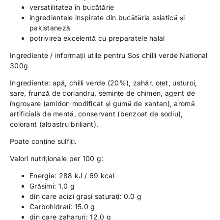
versatilitatea în bucătărie
ingredientele inspirate din bucătăria asiatică și
pakistaneză
potrivirea excelentă cu preparatele halal
Ingrediente / informații utile pentru Sos chilli verde National
300g
Ingrediente: apă, chilli verde (20%), zahăr, oțet, usturoi,
sare, frunză de coriandru, semințe de chimen, agent de
îngroșare (amidon modificat și gumă de xantan), aromă
artificială de mentă, conservant (benzoat de sodiu),
colorant (albastru briliant).
Poate conține sulfiți.
Valori nutriționale per 100 g:
Energie: 288 kJ / 69 kcal
Grăsimi: 1.0 g
din care acizi grași saturați: 0.0 g
Carbohidrați: 15.0 g
din care zaharuri: 12.0 g