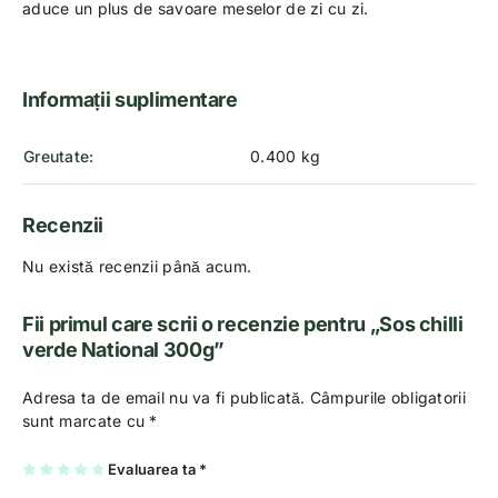
aduce un plus de savoare meselor de zi cu zi.
Informații suplimentare
Greutate
0.400 kg
Recenzii
Nu există recenzii până acum.
Fii primul care scrii o recenzie pentru „Sos chilli
verde National 300g”
Adresa ta de email nu va fi publicată.
Câmpurile obligatorii
sunt marcate cu
*
U
2
3
4
Evaluarea ta
5
*
na
di
di
di
di
di
n
n
n
n