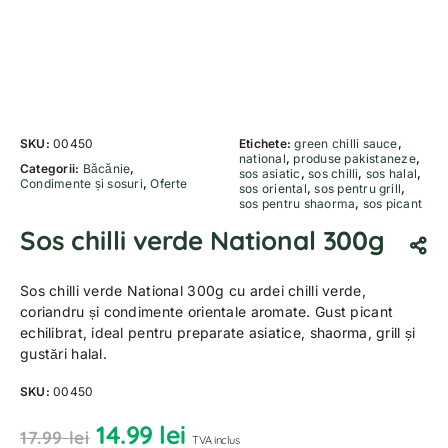
SKU:
00450
Etichete:
green chilli sauce
,
national
,
produse pakistaneze
,
Categorii:
Băcănie
,
sos asiatic
,
sos chilli
,
sos halal
,
Condimente și sosuri
,
Oferte
sos oriental
,
sos pentru grill
,
sos pentru shaorma
,
sos picant
Sos chilli verde National 300g
Sos chilli verde National 300g cu ardei chilli verde,
coriandru și condimente orientale aromate. Gust picant
echilibrat, ideal pentru preparate asiatice, shaorma, grill și
gustări halal.
SKU:
00450
14.99
lei
17.99
lei
TVA inclus