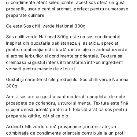
și condimente atent selecționate, acest sos oferă un gust
proaspăt, ușor picant și aromat, perfect pentru numeroase
preparate culinare.
Ce este Sos chilli verde National 300g
Sos chilli verde National 300g este un sos condimentat
inspirat din bucătăria pakistaneză și asiatică, apreciat
pentru combinația echilibrată dintre iuțeala ardeiului verde
și aroma ierburilor și condimentelor orientale. Textura sa
cremoasă și gustul intens îl transformă într-un ingredient
versatil pentru mesele de zi cu zi.
Gustul și caracteristicile produsului Sos chilli verde National
300g
Acest sos are un gust picant moderat, completat de note
proaspete de coriandru, usturoi și mentă. Textura este fină
și ușor densă, ideală pentru a fi folosită atât ca sos pentru
preparate gătite, cât și ca dip.
Ardeiul chilli verde oferă prospețime și intensitate, iar
combinația de condimente orientale contribuie la un profil