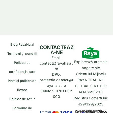
Blog RayaHalal
CONTACTEAZ
Ă-NE
Termeni și condiții
Email:
Explorează aromele
Politica de
contact@rayahalal.
bogate ale
ro
confidențialitate
Orientului Mijlociu
DPO:
protectia.datelor@r
RAYA TRADING
Plata și politica de
ayahalal.ro
GLOBAL S.R.L.CIF:
livrare
Telefon: 0701 002
RO46693290
000
Registru Comertului:
Politica de retur
J29/329/2023
Formular de
copyrights © Rayahalal.ro 2025. Soluție eCommerce administrată de