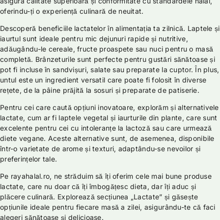
asigura calitate superioară și conformitate cu standardele halal,
oferindu-ți o experiență culinară de neuitat.
Descoperă beneficiile lactatelor în alimentația ta zilnică. Laptele și
iaurtul sunt ideale pentru mic dejunuri rapide și nutritive,
adăugându-le cereale, fructe proaspete sau nuci pentru o masă
completă. Brânzeturile sunt perfecte pentru gustări sănătoase și
pot fi incluse în sandvișuri, salate sau preparate la cuptor. În plus,
untul este un ingredient versatil care poate fi folosit în diverse
rețete, de la pâine prăjită la sosuri și preparate de patiserie.
Pentru cei care caută opțiuni inovatoare, explorăm și alternativele
lactate, cum ar fi laptele vegetal și iaurturile din plante, care sunt
excelente pentru cei cu intoleranțe la lactoză sau care urmează
diete vegane. Aceste alternative sunt, de asemenea, disponibile
într-o varietate de arome și texturi, adaptându-se nevoilor și
preferințelor tale.
Pe rayahalal.ro, ne străduim să îți oferim cele mai bune produse
lactate, care nu doar că îți îmbogățesc dieta, dar îți aduc și
plăcere culinară. Explorează secțiunea „Lactate” și găsește
opțiunile ideale pentru fiecare masă a zilei, asigurându-te că faci
alegeri sănătoase și delicioase.