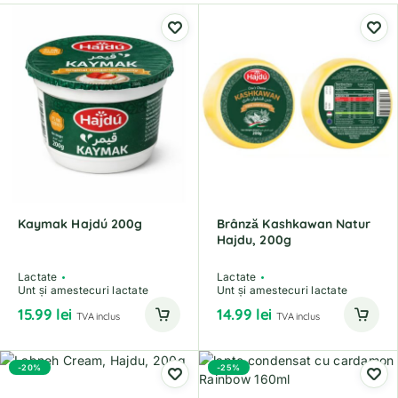
Kaymak Hajdú 200g
Brânză Kashkawan Natur
Hajdu, 200g
Lactate
Lactate
Unt și amestecuri lactate
Unt și amestecuri lactate
15.99
lei
14.99
lei
TVA inclus
TVA inclus
-20%
-25%