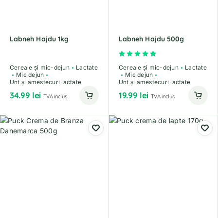
Labneh Hajdu 1kg
Labneh Hajdu 500g
Evaluat la
5.00
din 5
Cereale și mic-dejun
Lactate
Cereale și mic-dejun
Lactate
Mic dejun
Mic dejun
Unt și amestecuri lactate
Unt și amestecuri lactate
34.99
lei
19.99
lei
TVA inclus
TVA inclus