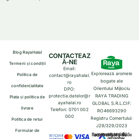
Blog RayaHalal
CONTACTEAZ
Ă-NE
Termeni și condiții
Email:
Explorează aromele
Politica de
contact@rayahalal.
bogate ale
ro
confidențialitate
Orientului Mijlociu
DPO:
protectia.datelor@r
RAYA TRADING
Plata și politica de
ayahalal.ro
GLOBAL S.R.L.CIF:
livrare
Telefon: 0701 002
RO46693290
000
Registru Comertului:
Politica de retur
J29/329/2023
Formular de
copyrights © Rayahalal.ro 2025. Soluție eCommerce administrată de