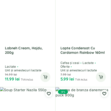
Labneh Cream, Hajdu,
Lapte Condensat Cu
200g
Cardamon Rainbow 160ml
Cafea și ceai
Lactate
Lactate
Oferte
Unt și amestecuri lactate
Unt și amestecuri lactate
14.99
lei
7.99
lei
11.99
lei
5.99
lei
TVA inclus
TVA inclus
-9%