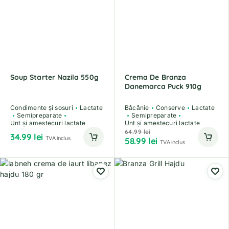
Soup Starter Nazila 550g
Crema De Branza
Danemarca Puck 910g
Condimente și sosuri
Lactate
Băcănie
Conserve
Lactate
Semipreparate
Semipreparate
Unt și amestecuri lactate
Unt și amestecuri lactate
64.99
lei
34.99
lei
TVA inclus
58.99
lei
TVA inclus