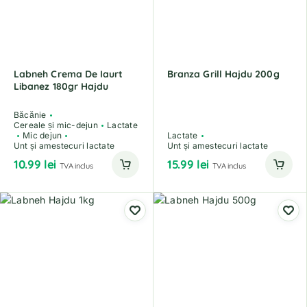
Labneh Crema De Iaurt
Branza Grill Hajdu 200g
Libanez 180gr Hajdu
Băcănie
Cereale și mic-dejun
Lactate
Mic dejun
Lactate
Unt și amestecuri lactate
Unt și amestecuri lactate
10.99
lei
15.99
lei
TVA inclus
TVA inclus