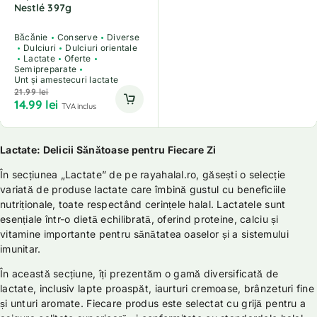
Nestlé 397g
Băcănie
Conserve
Diverse
Dulciuri
Dulciuri orientale
Lactate
Oferte
Semipreparate
Unt și amestecuri lactate
21.99
lei
14.99
lei
TVA inclus
Lactate: Delicii Sănătoase pentru Fiecare Zi
În secțiunea „Lactate” de pe rayahalal.ro, găsești o selecție
variată de produse lactate care îmbină gustul cu beneficiile
nutriționale, toate respectând cerințele halal. Lactatele sunt
esențiale într-o dietă echilibrată, oferind proteine, calciu și
vitamine importante pentru sănătatea oaselor și a sistemului
imunitar.
În această secțiune, îți prezentăm o gamă diversificată de
lactate, inclusiv lapte proaspăt, iaurturi cremoase, brânzeturi fine
și unturi aromate. Fiecare produs este selectat cu grijă pentru a