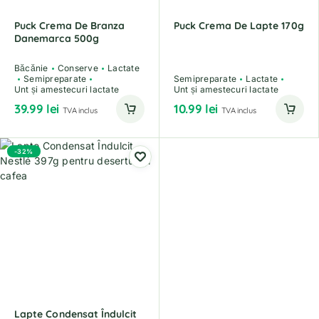
Puck Crema De Branza
Puck Crema De Lapte 170g
Danemarca 500g
Băcănie
Conserve
Lactate
Semipreparate
Semipreparate
Lactate
Unt și amestecuri lactate
Unt și amestecuri lactate
39.99
lei
10.99
lei
TVA inclus
TVA inclus
-32%
Lapte Condensat Îndulcit