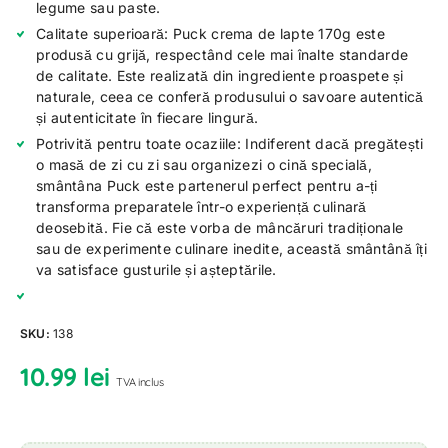
legume sau paste.
Calitate superioară: Puck crema de lapte 170g este
produsă cu grijă, respectând cele mai înalte standarde
de calitate. Este realizată din ingrediente proaspete și
naturale, ceea ce conferă produsului o savoare autentică
și autenticitate în fiecare lingură.
Potrivită pentru toate ocaziile: Indiferent dacă pregătești
o masă de zi cu zi sau organizezi o cină specială,
smântâna Puck este partenerul perfect pentru a-ți
transforma preparatele într-o experiență culinară
deosebită. Fie că este vorba de mâncăruri tradiționale
sau de experimente culinare inedite, această smântână îți
va satisface gusturile și așteptările.
SKU:
138
10.99
lei
TVA inclus