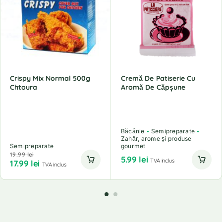
Crispy Mix Normal 500g
Cremă De Patiserie Cu
Chtoura
Aromă De Căpșune
Băcănie
Semipreparate
Zahăr, arome și produse
Semipreparate
gourmet
19.99
lei
5.99
lei
TVA inclus
17.99
lei
TVA inclus