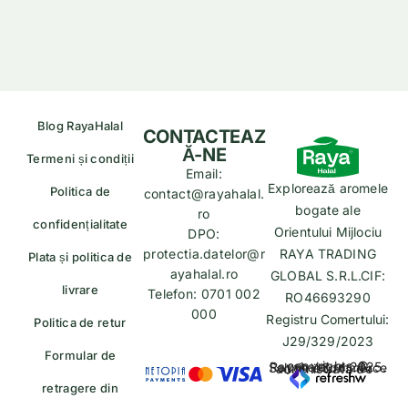
Blog RayaHalal
CONTACTEAZ
Ă-NE
Termeni și condiții
Email:
Explorează aromele
Politica de
contact@rayahalal.
bogate ale
ro
confidențialitate
Orientului Mijlociu
DPO:
protectia.datelor@r
RAYA TRADING
Plata și politica de
ayahalal.ro
GLOBAL S.R.L.CIF:
livrare
Telefon: 0701 002
RO46693290
000
Registru Comertului:
Politica de retur
J29/329/2023
Formular de
copyrights © Rayahalal.ro 2025. Soluție eCommerce administrată de
retragere din