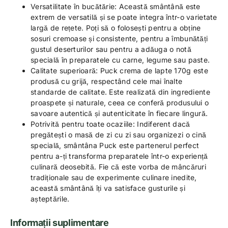
Versatilitate în bucătărie: Această smântână este
extrem de versatilă și se poate integra într-o varietate
largă de rețete. Poți să o folosești pentru a obține
sosuri cremoase și consistente, pentru a îmbunătăți
gustul deserturilor sau pentru a adăuga o notă
specială în preparatele cu carne, legume sau paste.
Calitate superioară: Puck crema de lapte 170g este
produsă cu grijă, respectând cele mai înalte
standarde de calitate. Este realizată din ingrediente
proaspete și naturale, ceea ce conferă produsului o
savoare autentică și autenticitate în fiecare lingură.
Potrivită pentru toate ocaziile: Indiferent dacă
pregătești o masă de zi cu zi sau organizezi o cină
specială, smântâna Puck este partenerul perfect
pentru a-ți transforma preparatele într-o experiență
culinară deosebită. Fie că este vorba de mâncăruri
tradiționale sau de experimente culinare inedite,
această smântână îți va satisface gusturile și
așteptările.
Informații suplimentare