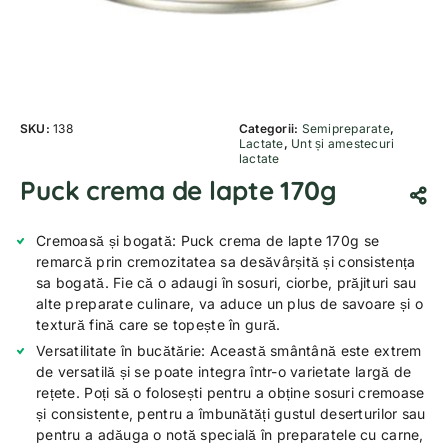
SKU:
138
Categorii:
Semipreparate
,
Lactate
,
Unt și amestecuri
lactate
Puck crema de lapte 170g
Cremoasă și bogată: Puck crema de lapte 170g se
remarcă prin cremozitatea sa desăvârșită și consistența
sa bogată. Fie că o adaugi în sosuri, ciorbe, prăjituri sau
alte preparate culinare, va aduce un plus de savoare și o
textură fină care se topește în gură.
Versatilitate în bucătărie: Această smântână este extrem
de versatilă și se poate integra într-o varietate largă de
rețete. Poți să o folosești pentru a obține sosuri cremoase
și consistente, pentru a îmbunătăți gustul deserturilor sau
pentru a adăuga o notă specială în preparatele cu carne,