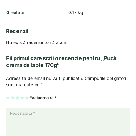
Greutate
0.17 kg
Recenzii
Nu există recenzii până acum.
Fii primul care scrii o recenzie pentru „Puck
crema de lapte 170g”
Adresa ta de email nu va fi publicată.
Câmpurile obligatorii
sunt marcate cu
*
U
2
3
4
Evaluarea ta
5
*
na
di
di
di
di
di
n
n
n
n
n
5
5
5
5
5
st
st
st
st
st
el
el
el
el
el
e
e
e
e
e