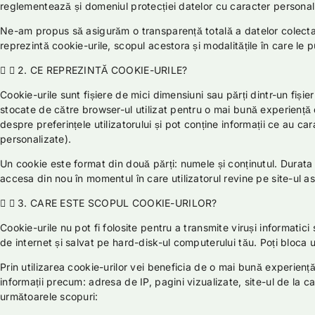
reglementează și domeniul protecției datelor cu caracter personal
Ne-am propus să asigurăm o transparență totală a datelor colect
reprezintă cookie-urile, scopul acestora și modalitățile în care le pu
2. CE REPREZINTĂ COOKIE-URILE?
Cookie-urile sunt fișiere de mici dimensiuni sau părți dintr-un fișier
stocate de către browser-ul utilizat pentru o mai bună experiență de
despre preferințele utilizatorului și pot conține informații ce au car
personalizate).
Un cookie este format din două părți: numele și conținutul. Durata 
accesa din nou în momentul în care utilizatorul revine pe site-ul a
3. CARE ESTE SCOPUL COOKIE-URILOR?
Cookie-urile nu pot fi folosite pentru a transmite viruși informatic
de internet și salvat pe hard-disk-ul computerului tău. Poți bloca u
Prin utilizarea cookie-urilor vei beneficia de o mai bună experienț
informații precum: adresa de IP, pagini vizualizate, site-ul de la ca
următoarele scopuri: