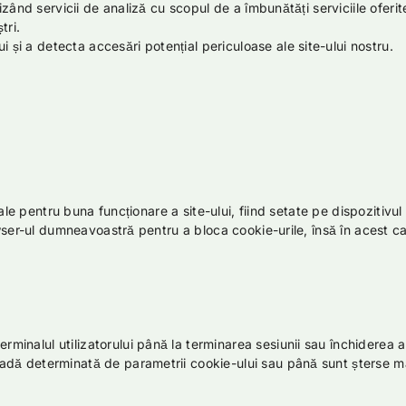
tilizând servicii de analiză cu scopul de a îmbunătăți serviciile ofer
tri.
 și a detecta accesări potențial periculoase ale site-ului nostru.
iale pentru buna funcționare a site-ului, fiind setate pe dispozitiv
wser-ul dumneavoastră pentru a bloca cookie-urile, însă în acest ca
rminalul utilizatorului până la terminarea sesiunii sau închiderea ap
ioadă determinată de parametrii cookie-ului sau până sunt șterse ma