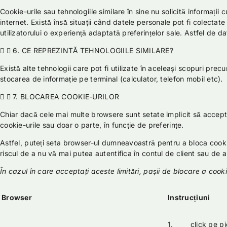
Cookie-urile sau tehnologiile similare în sine nu solicită informații c
internet. Există însă situații când datele personale pot fi colectate 
utilizatorului o experiență adaptată preferințelor sale. Astfel de 
6. CE REPREZINTĂ TEHNOLOGIILE SIMILARE?
Există alte tehnologii care pot fi utilizate în aceleași scopuri pr
stocarea de informație pe terminal (calculator, telefon mobil etc).
7. BLOCAREA COOKIE-URILOR
Chiar dacă cele mai multe browsere sunt setate implicit să accepte
cookie-urile sau doar o parte, în funcție de preferințe.
Astfel, puteți seta browser-ul dumneavoastră pentru a bloca cookie
riscul de a nu vă mai putea autentifica în contul de client sau de
În cazul în care acceptați aceste limitări, pașii de blocare a cookie
Browser
Instrucțiuni
1. click pe pict