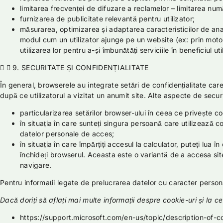
limitarea frecvenței de difuzare a reclamelor – limitarea numă
furnizarea de publicitate relevantă pentru utilizator;
măsurarea, optimizarea și adaptarea caracteristicilor de anal
modul cum un utilizator ajunge pe un website (ex: prin motoar
utilizarea lor pentru a-și îmbunătăți serviciile în beneficiul util
9. SECURITATE ȘI CONFIDENȚIALITATE
În general, browserele au integrate setări de confidențialitate car
după ce utilizatorul a vizitat un anumit site. Alte aspecte de secur
particularizarea setărilor browser-ului în ceea ce privește coo
în situația în care sunteți singura persoană care utilizează c
datelor personale de acces;
în situația în care împărțiți accesul la calculator, puteți lu
închideți browserul. Aceasta este o variantă de a accesa site
navigare.
Pentru informații legate de prelucrarea datelor cu caracter person
Dacă doriți să aflați mai multe informații despre cookie-uri și la 
https://support.microsoft.com/en-us/topic/description-