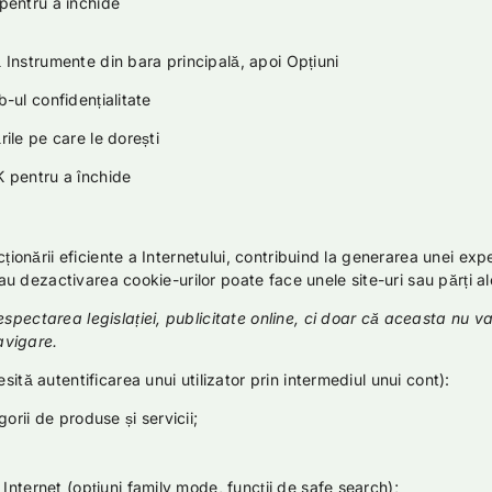
entru a închide
strumente din bara principală, apoi Opțiuni
ul confidențialitate
e pe care le dorești
pentru a închide
cționării eficiente a Internetului, contribuind la generarea unei ex
au dezactivarea cookie-urilor poate face unele site-uri sau părți ale 
spectarea legislației, publicitate online, ci doar că aceasta nu va
avigare.
ită autentificarea unui utilizator prin intermediul unui cont):
gorii de produse și servicii;
e Internet (opțiuni family mode, funcții de safe search);