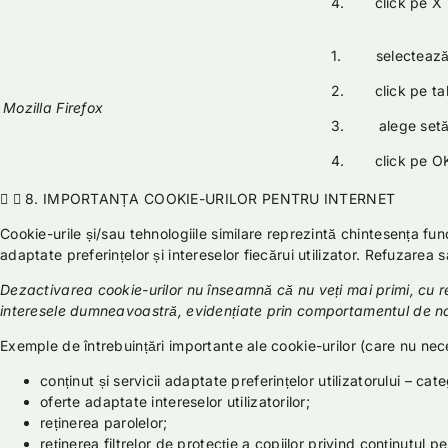
4. click pe X p
1. selectează In
2. click pe tab-
Mozilla Firefox
3. alege setăril
4. click pe OK 
8. IMPORTANȚA COOKIE-URILOR PENTRU INTERNET
Cookie-urile și/sau tehnologiile similare reprezintă chintesența fun
adaptate preferințelor și intereselor fiecărui utilizator. Refuzarea s
Dezactivarea cookie-urilor nu înseamnă că nu veți mai primi, cu re
interesele dumneavoastră, evidențiate prin comportamentul de n
Exemple de întrebuințări importante ale cookie-urilor (care nu neces
conținut și servicii adaptate preferințelor utilizatorului – cate
oferte adaptate intereselor utilizatorilor;
reținerea parolelor;
reținerea filtrelor de protecție a copiilor privind conținutul p