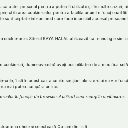
u caracter personal pentru a putea fi utilizate și, în multe cazuri, ni
prin utilizarea cookie-urilor pentru a facilita anumite funcționalități
date sunt criptate într-un mod care face imposibil accesul persoanel
ecum cookie-urile. Site-ul RAYA HALAL utilizează ca tehnologie simi
 cookie-uri, dumneavoastră aveți posibilitatea de a modifica setări
-urile, însă în acest caz anumite secțiuni ale site-ului nu vor fun
 a nu mai putea cumpăra online.
-urilor în funcție de browser-ul utilizat sunt redați în continuare:
ograma cheie și selectează Opțiuni din listă