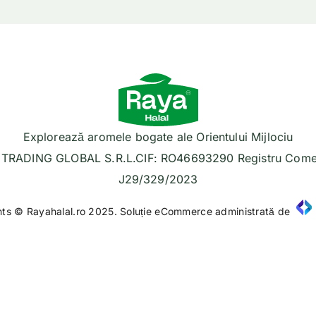
Explorează aromele bogate ale Orientului Mijlociu
TRADING GLOBAL S.R.L.CIF: RO46693290 Registru Comer
J29/329/2023
hts © Rayahalal.ro 2025. Soluție eCommerce administrată de