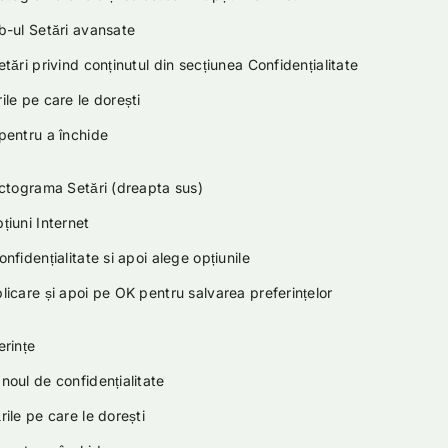
-ul Setări avansate
ri privind conținutul din secțiunea Confidențialitate
e pe care le dorești
entru a închide
tograma Setări (dreapta sus)
iuni Internet
idențialitate si apoi alege opțiunile
care și apoi pe OK pentru salvarea preferințelor
rințe
ul de confidențialitate
e pe care le dorești