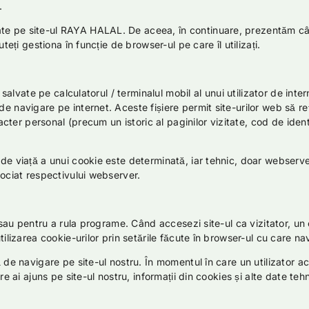
.
ate pe site-ul RAYA HALAL. De aceea, în continuare, prezentăm câ
teți gestiona în funcție de browser-ul pe care îl utilizați.
 salvate pe calculatorul / terminalul mobil al unui utilizator de inter
 navigare pe internet. Aceste fișiere permit site-urilor web să reți
acter personal (precum un istoric al paginilor vizitate, cod de identi
de viață a unui cookie este determinată, iar tehnic, doar webserver
sociat respectivului webserver.
i sau pentru a rula programe. Când accesezi site-ul ca vizitator, un
tilizarea cookie-urilor prin setările făcute în browser-ul cu care na
ă de navigare pe site-ul nostru. În momentul în care un utilizator 
re ai ajuns pe site-ul nostru, informații din cookies și alte date teh