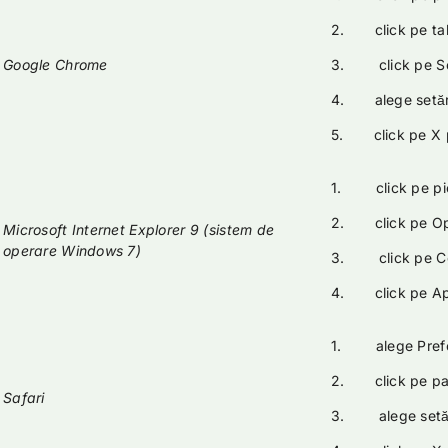
2. click pe tab
Google Chrome
3. click pe Setă
4. alege setăril
5. click pe X p
1. click pe pic
2. click pe Opț
Microsoft Internet Explorer 9 (sistem de
operare Windows 7)
3. click pe Conf
4. click pe Apli
1. alege Prefe
2. click pe pano
Safari
3. alege setăril