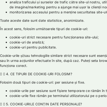
analiza traficului și surselor de trafic către site-ul nostru, u
de imagine/marketing pentru a ajunge mai ușor la clienții noș
monitorizarea accesului pentru a menține securitatea site-ului
Toate aceste date sunt date statistice, anonimizate.
În acest sens, folosim următoarele tipuri de cookie-uri:
cookie-uri strict necesare pentru funcționarea site-ului;
cookie-uri de analiză;
cookie-uri pentru publicitate.
Cookie-urile și/sau tehnologiile similare strict necesare sunt esenț
sau în urma acțiunilor efectuate în site, după caz. Puteți seta bro
funcționa corect.
4. CE TIPURI DE COOKIE-URI FOLOSIM?
Folosim două tipuri de cookie-uri: per sesiune și fixe.
cookie-urile per sesiune sunt fișiere temporare ce rămân în te
cookie-urile fixe rămân pe terminalul utilizatorului pe o per
5. COOKIE-URILE CONȚIN DATE PERSONALE?