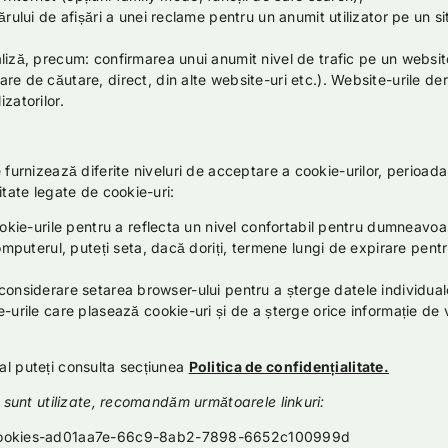
rului de afișări a unei reclame pentru un anumit utilizator pe un si
iză, precum: confirmarea unui anumit nivel de trafic pe un website,
e de căutare, direct, din alte website-uri etc.). Website-urile der
izatorilor.
e furnizează diferite niveluri de acceptare a cookie-urilor, perioad
itate legate de cookie-uri:
kie-urile pentru a reflecta un nivel confortabil pentru dumneavoastră
omputerul, puteți seta, dacă doriți, termene lungi de expirare pentr
a în considerare setarea browser-ului pentru a șterge datele individ
-urile care plasează cookie-uri și de a șterge orice informație de v
al puteți consulta secțiunea
Politica de confidențialitate.
ce sunt utilizate, recomandăm următoarele linkuri:
of-cookies-ad01aa7e-66c9-8ab2-7898-6652c100999d