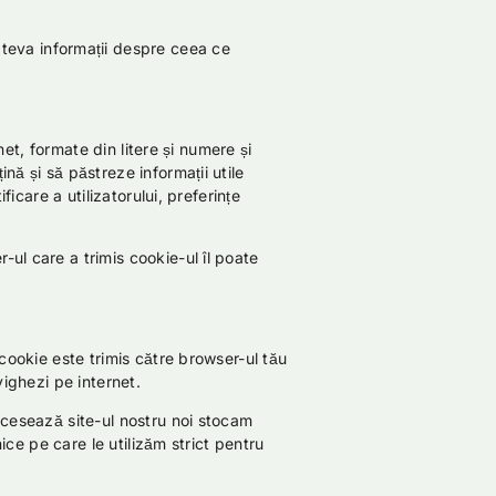
teva informații despre ceea ce
net, formate din litere și numere și
nă și să păstreze informații utile
ficare a utilizatorului, preferințe
-ul care a trimis cookie-ul îl poate
 cookie este trimis către browser-ul tău
vighezi pe internet.
accesează site-ul nostru noi stocam
nice pe care le utilizăm strict pentru