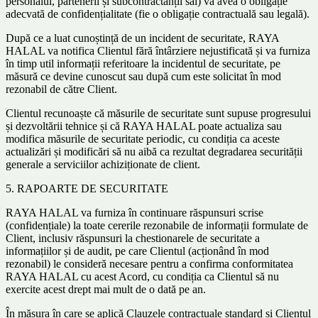
personalul, partenerii și subcontractanții săi) va avea o obligație
adecvată de confidențialitate (fie o obligație contractuală sau legală).
După ce a luat cunoștință de un incident de securitate, RAYA
HALAL va notifica Clientul fără întârziere nejustificată și va furniza
în timp util informații referitoare la incidentul de securitate, pe
măsură ce devine cunoscut sau după cum este solicitat în mod
rezonabil de către Client.
Clientul recunoaște că măsurile de securitate sunt supuse progresului
și dezvoltării tehnice și că RAYA HALAL poate actualiza sau
modifica măsurile de securitate periodic, cu condiția ca aceste
actualizări și modificări să nu aibă ca rezultat degradarea securității
generale a serviciilor achiziționate de client.
5. RAPOARTE DE SECURITATE
RAYA HALAL va furniza în continuare răspunsuri scrise
(confidențiale) la toate cererile rezonabile de informații formulate de
Client, inclusiv răspunsuri la chestionarele de securitate a
informațiilor și de audit, pe care Clientul (acționând în mod
rezonabil) le consideră necesare pentru a confirma conformitatea
RAYA HALAL cu acest Acord, cu condiția ca Clientul să nu
exercite acest drept mai mult de o dată pe an.
În măsura în care se aplică Clauzele contractuale standard și Clientul