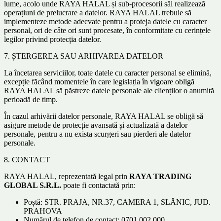
lume, acolo unde RAYA HALAL și sub-procesorii săi realizează
operațiuni de prelucrare a datelor. RAYA HALAL trebuie să
implementeze metode adecvate pentru a proteja datele cu caracter
personal, ori de câte ori sunt procesate, în conformitate cu cerințele
legilor privind protecția datelor.
7. ȘTERGEREA SAU ARHIVAREA DATELOR
La încetarea serviciilor, toate datele cu caracter personal se elimină,
excepție făcând momentele în care legislația în vigoare obligă
RAYA HALAL să păstreze datele personale ale clienților o anumită
perioadă de timp.
În cazul arhivării datelor personale, RAYA HALAL se obligă să
asigure metode de protecție avansată și actualizată a datelor
personale, pentru a nu exista scurgeri sau pierderi ale datelor
personale.
8. CONTACT
RAYA HALAL, reprezentată legal prin
RAYA TRADING
GLOBAL S.R.L.
poate fi contactată prin:
Poștă: STR. PRAJA, NR.37, CAMERA 1, SLĂNIC, JUD.
PRAHOVA
Numărul de telefon de contact: 0701 002 000