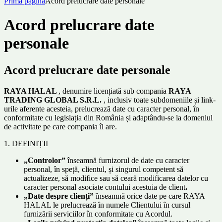
Prima pagină
Acord prelucrare date personale
Acord prelucrare date
personale
Acord prelucrare date personale
RAYA HALAL
, denumire licențiată sub compania
RAYA
TRADING GLOBAL S.R.L.
, inclusiv toate subdomeniile și link-
urile aferente acesteia, prelucrează date cu caracter personal, în
conformitate cu legislația din România și adaptându-se la domeniul
de activitate pe care compania îl are.
1. DEFINIȚII
„Controlor”
înseamnă furnizorul de date cu caracter
personal, în speță, clientul, și singurul competent să
actualizeze, să modifice sau să ceară modificarea datelor cu
caracter personal asociate contului acestuia de client
.
„Date despre clienți”
înseamnă orice date pe care RAYA
HALAL le prelucrează în numele Clientului în cursul
furnizării serviciilor în conformitate cu Acordul.