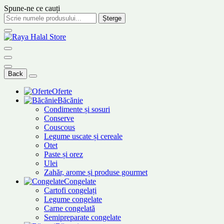
Spune-ne ce cauți
Șterge
Back
Oferte
Băcănie
Condimente și sosuri
Conserve
Couscous
Legume uscate și cereale
Otet
Paste și orez
Ulei
Zahăr, arome și produse gourmet
Congelate
Cartofi congelați
Legume congelate
Carne congelată
Semipreparate congelate