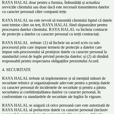
RAYA HALAL doar pentru a furniza, îmbunătăți și actualiza
serviciile clientului sau doar dacă este necesară transmiterea datelor
cu caracter personal către companii terțe.
RAYA HALAL nu este nevoit să transmită clientului faptul că datele
sunt trimise către un terț, RAYA HALAL fiind răspunzător pentru
procesarea datelor clientului. RAYA HALAL va încheia contracte
de protecție a datelor cu caracter personal cu terții contractați.
RAYA HALAL trebuie: (1) să încheie un acord scris cu sub-
procesorul prin care impune termeni de protecție a datelor care
impun sub-procesorului să protejeze datele cu caracter personal la
standardul cerut de legile privind protecția datelor; și (2) să rămână
responsabil pentru respectarea obligațiilor prezentului Acord.
4. SECURITATE
RAYA HALAL trebuie să implementeze și să mențină măsuri de
securitate tehnice și organizaționale adecvate pentru a proteja datele
cu caracter personal de incidentele de securitate și pentru a păstra
securitatea și confidențialitatea datelor cu caracter personal, în
conformitate cu standardele de securitate ale legilor în vigoare.
RAYA HALAL se asigură că orice persoană care este autorizată de
RAYA HALAL să prelucreze datele cu caracter personal (inclusiv