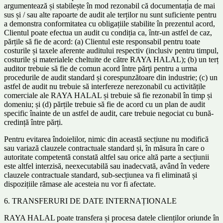
argumentează și stabilește în mod rezonabil că documentația de mai
sus și / sau alte rapoarte de audit ale terților nu sunt suficiente pentru
a demonstra conformitatea cu obligațiile stabilite în prezentul acord,
Clientul poate efectua un audit cu condiția ca, într-un astfel de caz,
părțile să fie de acord: (a) Clientul este responsabil pentru toate
costurile și taxele aferente auditului respectiv (inclusiv pentru timpul,
costurile și materialele cheltuite de către RAYA HALAL); (b) un terț
auditor trebuie să fie de comun acord între părți pentru a urma
procedurile de audit standard și corespunzătoare din industrie; (c) un
astfel de audit nu trebuie să interfereze nerezonabil cu activitățile
comerciale ale RAYA HALAL și trebuie să fie rezonabil în timp și
domeniu; și (d) părțile trebuie să fie de acord cu un plan de audit
specific înainte de un astfel de audit, care trebuie negociat cu bună-
credință între părți.
Pentru evitarea îndoielilor, nimic din această secțiune nu modifică
sau variază clauzele contractuale standard și, în măsura în care o
autoritate competentă constată altfel sau orice altă parte a secțiunii
este altfel interzisă, neexecutabilă sau inadecvată, având în vedere
clauzele contractuale standard, sub-secțiunea va fi eliminată și
dispozițiile rămase ale acesteia nu vor fi afectate.
6. TRANSFERURI DE DATE INTERNAȚIONALE
RAYA HALAL poate transfera și procesa datele clienților oriunde în