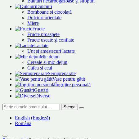
Băuturi necarbogazoase și siropuri
Dulciuri
Bomboane și ciocolată
Dulciuri orientale
Miere
Fructe
Fructe proaspete
Fructe uscate și confiate
Lactate
Unt și amestecuri lactate
Mic dejun
Cereale și mic-dejun
Cafea și ceai
Semipreparate
Vase pentru gătit
Îngrijire personală
Gustări
Diverse
Șterge
English
(
Engleză
)
Română