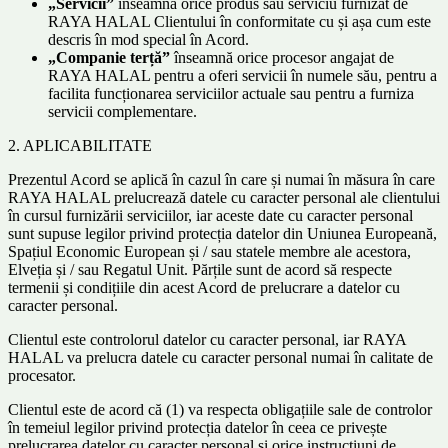
„Servicii”
înseamnă orice produs sau serviciu furnizat de
RAYA HALAL Clientului în conformitate cu și așa cum este
descris în mod special în Acord.
„Companie terță”
înseamnă orice procesor angajat de
RAYA HALAL pentru a oferi servicii în numele său, pentru a
facilita funcționarea serviciilor actuale sau pentru a furniza
servicii complementare.
2. APLICABILITATE
Prezentul Acord se aplică în cazul în care și numai în măsura în care
RAYA HALAL prelucrează datele cu caracter personal ale clientului
în cursul furnizării serviciilor, iar aceste date cu caracter personal
sunt supuse legilor privind protecția datelor din Uniunea Europeană,
Spațiul Economic European și / sau statele membre ale acestora,
Elveția și / sau Regatul Unit. Părțile sunt de acord să respecte
termenii și condițiile din acest Acord de prelucrare a datelor cu
caracter personal.
Clientul este controlorul datelor cu caracter personal, iar RAYA
HALAL va prelucra datele cu caracter personal numai în calitate de
procesator.
Clientul este de acord că (1) va respecta obligațiile sale de controlor
în temeiul legilor privind protecția datelor în ceea ce privește
prelucrarea datelor cu caracter personal și orice instrucțiuni de