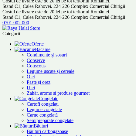
Costul de livrare este de 20 lei pe tot teritoriul României.
Stand C1, Calea Rahovei. 224-226 Complex Comercial Chirigii
Costul de livrare este de 20 lei pe tot teritoriul României.
Stand C1, Calea Rahovei. 224-226 Complex Comercial Chirigii
0701 002 000
Categorii
Oferte
Băcănie
Condimente și sosuri
Conserve
Couscous
Legume uscate și cereale
Otet
Paste și orez
Ulei
Zahăr, arome și produse gourmet
Congelate
Cartofi congelați
Legume congelate
Carne congelată
Semipreparate congelate
Băuturi
Băuturi carbogazoase