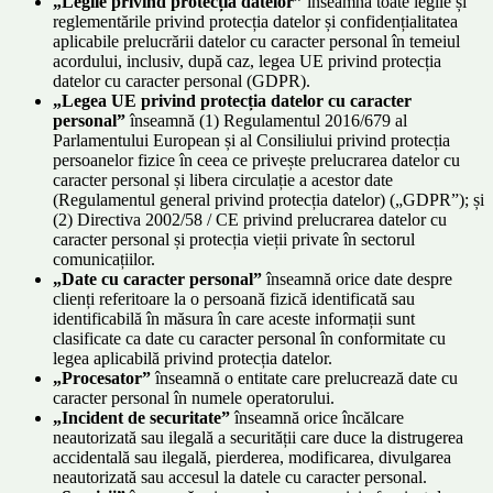
„Legile privind protecția datelor”
înseamnă toate legile și
reglementările privind protecția datelor și confidențialitatea
aplicabile prelucrării datelor cu caracter personal în temeiul
acordului, inclusiv, după caz, legea UE privind protecția
datelor cu caracter personal (GDPR).
„Legea UE privind protecția datelor cu caracter
personal”
înseamnă (1) Regulamentul 2016/679 al
Parlamentului European și al Consiliului privind protecția
persoanelor fizice în ceea ce privește prelucrarea datelor cu
caracter personal și libera circulație a acestor date
(Regulamentul general privind protecția datelor) („GDPR”); și
(2) Directiva 2002/58 / CE privind prelucrarea datelor cu
caracter personal și protecția vieții private în sectorul
comunicațiilor.
„Date cu caracter personal”
înseamnă orice date despre
clienți referitoare la o persoană fizică identificată sau
identificabilă în măsura în care aceste informații sunt
clasificate ca date cu caracter personal în conformitate cu
legea aplicabilă privind protecția datelor.
„Procesator”
înseamnă o entitate care prelucrează date cu
caracter personal în numele operatorului.
„Incident de securitate”
înseamnă orice încălcare
neautorizată sau ilegală a securității care duce la distrugerea
accidentală sau ilegală, pierderea, modificarea, divulgarea
neautorizată sau accesul la datele cu caracter personal.