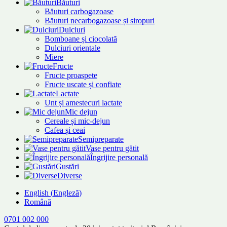
Băuturi
Băuturi carbogazoase
Băuturi necarbogazoase și siropuri
Dulciuri
Bomboane și ciocolată
Dulciuri orientale
Miere
Fructe
Fructe proaspete
Fructe uscate și confiate
Lactate
Unt și amestecuri lactate
Mic dejun
Cereale și mic-dejun
Cafea și ceai
Semipreparate
Vase pentru gătit
Îngrijire personală
Gustări
Diverse
English
(
Engleză
)
Română
0701 002 000