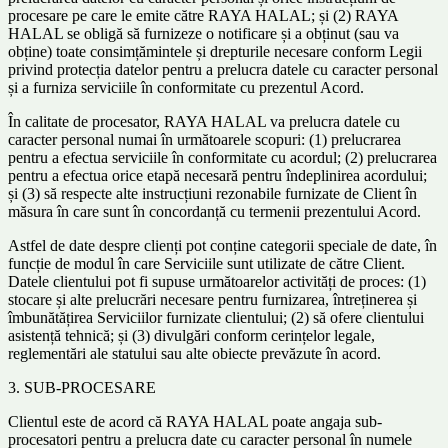
procesare pe care le emite către RAYA HALAL; și (2) RAYA
HALAL se obligă să furnizeze o notificare și a obținut (sau va
obține) toate consimțămintele și drepturile necesare conform Legii
privind protecția datelor pentru a prelucra datele cu caracter personal
și a furniza serviciile în conformitate cu prezentul Acord.
În calitate de procesator, RAYA HALAL va prelucra datele cu
caracter personal numai în următoarele scopuri: (1) prelucrarea
pentru a efectua serviciile în conformitate cu acordul; (2) prelucrarea
pentru a efectua orice etapă necesară pentru îndeplinirea acordului;
și (3) să respecte alte instrucțiuni rezonabile furnizate de Client în
măsura în care sunt în concordanță cu termenii prezentului Acord.
Astfel de date despre clienți pot conține categorii speciale de date, în
funcție de modul în care Serviciile sunt utilizate de către Client.
Datele clientului pot fi supuse următoarelor activități de proces: (1)
stocare și alte prelucrări necesare pentru furnizarea, întreținerea și
îmbunătățirea Serviciilor furnizate clientului; (2) să ofere clientului
asistență tehnică; și (3) divulgări conform cerințelor legale,
reglementări ale statului sau alte obiecte prevăzute în acord.
3. SUB-PROCESARE
Clientul este de acord că RAYA HALAL poate angaja sub-
procesatori pentru a prelucra date cu caracter personal în numele