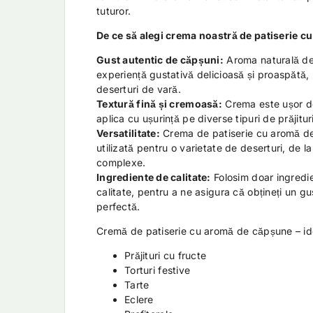
tuturor.
De ce să alegi crema noastră de patiserie 
Gust autentic de căpșuni:
Aroma naturală de
experiență gustativă delicioasă și proaspătă,
deserturi de vară.
Textură fină și cremoasă:
Crema este ușor de 
aplica cu ușurință pe diverse tipuri de prăjituri 
Versatilitate:
Crema de patiserie cu aromă de
utilizată pentru o varietate de deserturi, de la 
complexe.
Ingrediente de calitate:
Folosim doar ingredi
calitate, pentru a ne asigura că obțineți un gus
perfectă.
Cremă de patiserie cu aromă de căpșune – id
Prăjituri cu fructe
Torturi festive
Tarte
Eclere