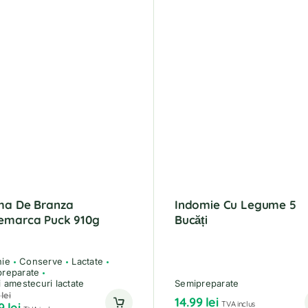
ma De Branza
Indomie Cu Legume 5
emarca Puck 910g
Bucăți
nie
Conserve
Lactate
reparate
i amestecuri lactate
Semipreparate
9
lei
14.99
lei
TVA inclus
99
lei