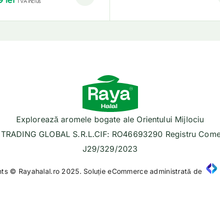
TVA inclus
Explorează aromele bogate ale Orientului Mijlociu
TRADING GLOBAL S.R.L.CIF: RO46693290 Registru Comer
J29/329/2023
hts © Rayahalal.ro 2025. Soluție eCommerce administrată de