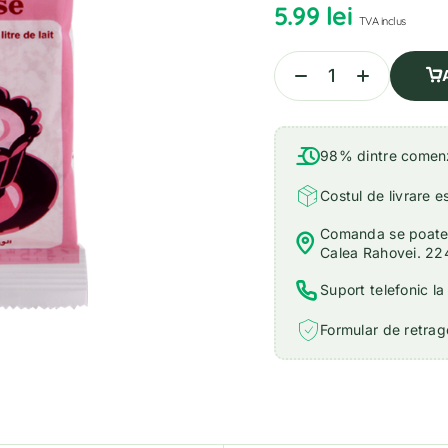
5.99
lei
TVA inclus
98% dintre comenzi
Costul de livrare e
Comanda se poate r
Calea Rahovei. 22
Suport telefonic l
Formular de retrage