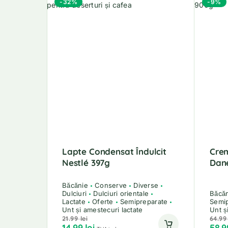
-32%
-9%
Lapte Condensat Îndulcit
Cre
Nestlé 397g
Dan
Băcănie
Conserve
Diverse
Dulciuri
Dulciuri orientale
Băcă
Lactate
Oferte
Semipreparate
Semip
Unt și amestecuri lactate
Unt ș
21.99
lei
64.9
14.99
lei
58.