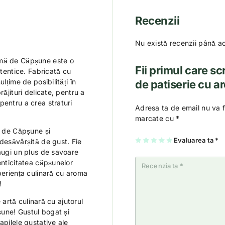
Recenzii
Nu există recenzii până a
omă de Căpșune este o
Fii primul care s
utentice. Fabricată cu
lțime de posibilități în
de patiserie cu 
răjituri delicate, pentru a
pentru a crea straturi
Adresa ta de email nu va f
marcate cu
*
 de Căpșune și
U
2
3
4
Evaluarea ta
5
*
 desăvârșită de gust. Fie
na
di
di
di
di
daugi un plus de savoare
di
n
n
n
n
n
5
5
5
5
enticitatea căpșunelor
5
st
st
st
st
st
el
el
el
el
periența culinară cu aroma
el
e
e
e
e
e
!
e artă culinară cu ajutorul
une! Gustul bogat și
apilele gustative ale