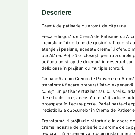
Descriere
Cremă de patiserie cu aromă de căpșune
Fiecare lingură de Cremă de Patiserie cu Ar
incursiune într-o lume de gusturi rafinate și a
atenție și pasiune, această cremă îți oferă o mu
bucătărie. Poți să o folosești pentru a umple p
adăuga un strop de dulceață în deserturi sau 
delicioase în prăjituri cu multiple straturi.
Comandă acum Crema de Patiserie cu Aromă
transformă fiecare preparat într-o experiență
că ești un patiser entuziast sau că vrei să a
deserturilor tale, această cremă îți aduce aut
proaspete în fiecare porție. Redefinește-ți ex
irezistibilă a căpșunelor în Crema de Patiserie
Transformă-ți prăjiturile și torturile in opere d
cremei noastre de patiserie cu aromă de căpș
textura fină a cremei vor cuceri instantaneu p