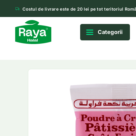
Costul de livrare este de 20 lei pe tot teritoriul Româ
Categorii