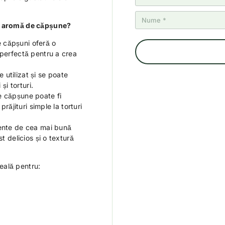
cu aromă de căpșune?
 căpșuni oferă o
 perfectă pentru a crea
utilizat și se poate
și torturi.
 căpșune poate fi
prăjituri simple la torturi
ente de cea mai bună
t delicios și o textură
eală pentru: