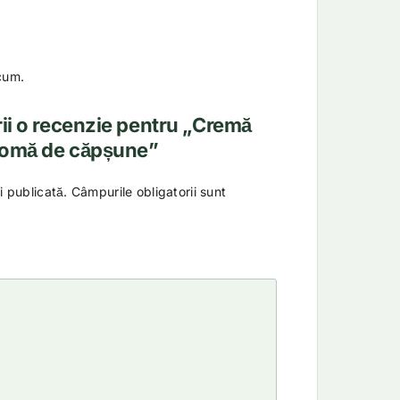
cum.
crii o recenzie pentru „Cremă
aromă de căpșune”
i publicată.
Câmpurile obligatorii sunt