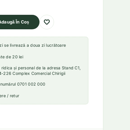
Adaugă În Coș
 se livrează a doua zi lucrătoare
ste de 20 lei
idica și personal de la adresa Stand C1,
4-226 Complex Comercial Chirigii
a numărul 0701 002 000
re / retur