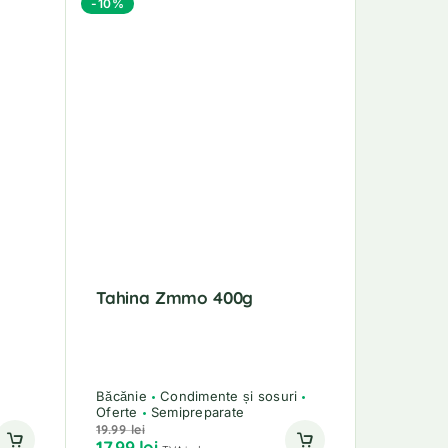
-10%
Tahina Zmmo 400g
Băcănie
Condimente și sosuri
Oferte
Semipreparate
19.99
lei
17.99
lei