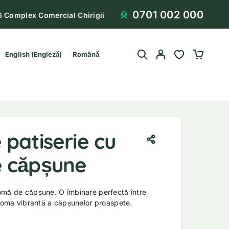
0701 002 000
6 Complex Comercial Chirigii
English
(
Engleză
)
Română
patiserie cu
 căpșune
omă de căpșune. O îmbinare perfectă între
aroma vibrantă a căpșunelor proaspete.