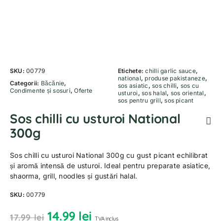
SKU:
00779
Etichete:
chilli garlic sauce
,
national
,
produse pakistaneze
,
Categorii:
Băcănie
,
sos asiatic
,
sos chilli
,
sos cu
Condimente și sosuri
,
Oferte
usturoi
,
sos halal
,
sos oriental
,
sos pentru grill
,
sos picant
Sos chilli cu usturoi National
300g
Sos chilli cu usturoi National 300g cu gust picant echilibrat
și aromă intensă de usturoi. Ideal pentru preparate asiatice,
shaorma, grill, noodles și gustări halal.
SKU:
00779
14.99
lei
17.99
lei
TVA inclus