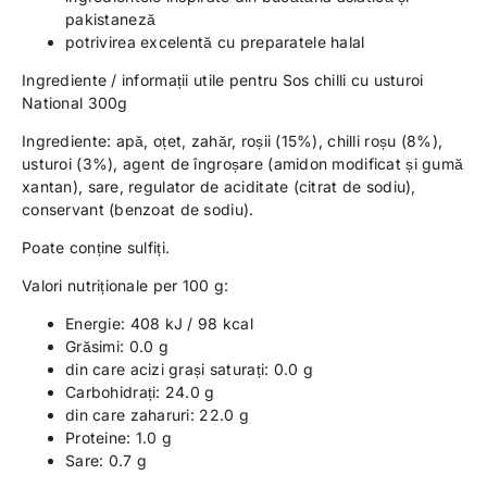
pakistaneză
potrivirea excelentă cu preparatele halal
Ingrediente / informații utile pentru Sos chilli cu usturoi
National 300g
Ingrediente: apă, oțet, zahăr, roșii (15%), chilli roșu (8%),
usturoi (3%), agent de îngroșare (amidon modificat și gumă
xantan), sare, regulator de aciditate (citrat de sodiu),
conservant (benzoat de sodiu).
Poate conține sulfiți.
Valori nutriționale per 100 g:
Energie: 408 kJ / 98 kcal
Grăsimi: 0.0 g
din care acizi grași saturați: 0.0 g
Carbohidrați: 24.0 g
din care zaharuri: 22.0 g
Proteine: 1.0 g
Sare: 0.7 g