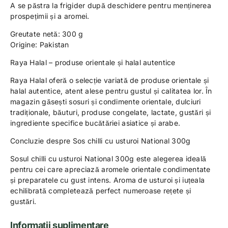
A se păstra la frigider după deschidere pentru menținerea
prospețimii și a aromei.
Greutate netă: 300 g
Origine: Pakistan
Raya Halal – produse orientale și halal autentice
Raya Halal oferă o selecție variată de produse orientale și
halal autentice, atent alese pentru gustul și calitatea lor. În
magazin găsești sosuri și condimente orientale, dulciuri
tradiționale, băuturi, produse congelate, lactate, gustări și
ingrediente specifice bucătăriei asiatice și arabe.
Concluzie despre Sos chilli cu usturoi National 300g
Sosul chilli cu usturoi National 300g este alegerea ideală
pentru cei care apreciază aromele orientale condimentate
și preparatele cu gust intens. Aroma de usturoi și iuțeala
echilibrată completează perfect numeroase rețete și
gustări.
Informații suplimentare