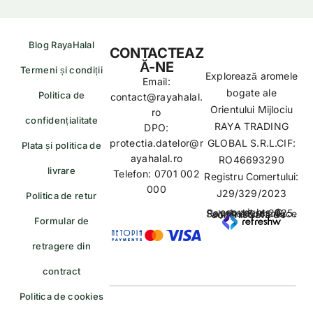
Blog RayaHalal
CONTACTEAZ
Ă-NE
Termeni și condiții
Explorează aromele
Email:
bogate ale
Politica de
contact@rayahalal.
Orientului Mijlociu
ro
confidențialitate
RAYA TRADING
DPO:
protectia.datelor@r
GLOBAL S.R.L.CIF:
Plata și politica de
ayahalal.ro
RO46693290
livrare
Telefon: 0701 002
Registru Comertului:
000
J29/329/2023
Politica de retur
copyrights © Rayahalal.ro 2025. Soluție eCommerce administrată de
Formular de
retragere din
contract
Politica de cookies