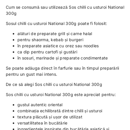
Cum se consumă sau utilizează Sos chilli cu usturoi National
300g
Sosul chilli cu usturoi National 300g poate fi folosit:
alături de preparate grill și carne halal
pentru shaorma, kebab și burgeri
în preparate asiatice cu orez sau noodles
ca dip pentru cartofi și gustări
în sosuri, marinade și preparate condimentate
Se poate adăuga direct în farfurie sau în timpul preparării
pentru un gust mai intens.
De ce să alegi Sos chilli cu usturoi National 300g
Sos chilli cu usturoi National 300g este apreciat pentru:
gustul autentic oriental
combinația echilibrată dintre chilli și usturoi
textura plăcută și ușor de utilizat
versatilitatea în bucătărie
ingredientele inspirate din bucătăria asiatică și