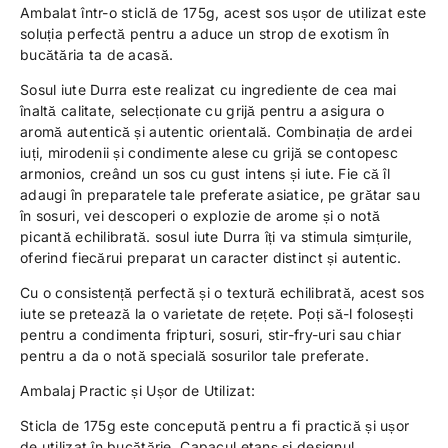
Ambalat într-o sticlă de 175g, acest sos ușor de utilizat este
soluția perfectă pentru a aduce un strop de exotism în
bucătăria ta de acasă.
Sosul iute Durra este realizat cu ingrediente de cea mai
înaltă calitate, selecționate cu grijă pentru a asigura o
aromă autentică și autentic orientală. Combinația de ardei
iuți, mirodenii și condimente alese cu grijă se contopesc
armonios, creând un sos cu gust intens și iute. Fie că îl
adaugi în preparatele tale preferate asiatice, pe grătar sau
în sosuri, vei descoperi o explozie de arome și o notă
picantă echilibrată. sosul iute Durra îți va stimula simțurile,
oferind fiecărui preparat un caracter distinct și autentic.
Cu o consistență perfectă și o textură echilibrată, acest sos
iute se pretează la o varietate de rețete. Poți să-l folosești
pentru a condimenta fripturi, sosuri, stir-fry-uri sau chiar
pentru a da o notă specială sosurilor tale preferate.
Ambalaj Practic și Ușor de Utilizat:
Sticla de 175g este concepută pentru a fi practică și ușor
de utilizat în bucătărie. Capacul etanș și designul