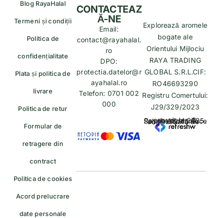
Blog RayaHalal
CONTACTEAZ
Ă-NE
Termeni și condiții
Explorează aromele
Email:
bogate ale
Politica de
contact@rayahalal.
Orientului Mijlociu
ro
confidențialitate
RAYA TRADING
DPO:
protectia.datelor@r
GLOBAL S.R.L.CIF:
Plata și politica de
ayahalal.ro
RO46693290
livrare
Telefon: 0701 002
Registru Comertului:
000
J29/329/2023
Politica de retur
copyrights © Rayahalal.ro 2025. Soluție eCommerce administrată de
Formular de
retragere din
contract
Politica de cookies
Acord prelucrare
date personale