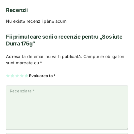
Recenzii
Nu există recenzii până acum.
Fii primul care scrii o recenzie pentru „Sos iute
Durra 175g”
Adresa ta de email nu va fi publicată.
Câmpurile obligatorii
sunt marcate cu
*
U
2
3
4
Evaluarea ta
5
*
na
di
di
di
di
di
n
n
n
n
n
5
5
5
5
5
st
st
st
st
st
el
el
el
el
el
e
e
e
e
e