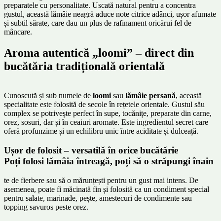
preparatele cu personalitate. Uscată natural pentru a concentra
gustul, această lămâie neagră aduce note citrice adânci, ușor afumate
și subtil sărate, care dau un plus de rafinament oricărui fel de
mâncare.
Aroma autentică „loomi” – direct din
bucătăria tradițională orientală
Cunoscută și sub numele de
loomi
sau
lămâie persană
, această
specialitate este folosită de secole în rețetele orientale. Gustul său
complex se potrivește perfect în supe, tocănițe, preparate din carne,
orez, sosuri, dar și în ceaiuri aromate. Este ingredientul secret care
oferă profunzime și un echilibru unic între aciditate și dulceață.
Ușor de folosit – versatilă în orice bucătărie
Poți folosi lămâia întreagă, poți să o străpungi înain
te de fierbere sau să o mărunțești pentru un gust mai intens. De
asemenea, poate fi măcinată fin și folosită ca un condiment special
pentru salate, marinade, pește, amestecuri de condimente sau
topping savuros peste orez.