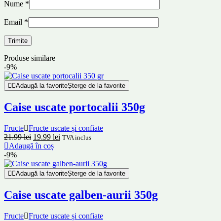
Nume
*
Email
*
Produse similare
-9%
Adaugă la favorite
Șterge de la favorite
Caise uscate portocalii 350g
Fructe
Fructe uscate și confiate
21.99
lei
19.99
lei
TVA inclus
Adaugă în coș
-9%
Adaugă la favorite
Șterge de la favorite
Caise uscate galben-aurii 350g
Fructe
Fructe uscate și confiate