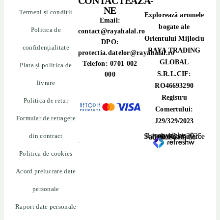
CONTACTEAZĂ-
NE
Termeni și condiții
Explorează aromele
Email:
bogate ale
Politica de
contact@rayahalal.ro
Orientului Mijlociu
DPO:
confidențialitate
RAYA TRADING
protectia.datelor@rayahalal.ro
GLOBAL
Telefon: 0701 002
Plata și politica de
S.R.L.CIF:
000
livrare
RO46693290
Registru
Politica de retur
Comertului:
Formular de retragere
J29/329/2023
din contract
copyrights © Rayahalal.ro 2025. Soluție eCommerce administrată de
Politica de cookies
Acord prelucrare date
personale
Raport date personale