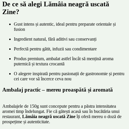
De ce să alegi Lămâia neagră uscată
Zine?
Gust intens și autentic, ideal pentru preparate orientale și
fusion
Ingredient natural, fără aditivi sau conservanți
Perfectă pentru gătit, infuzii sau condimentare
Produs premium, ambalat astfel încât să mențină aroma
puternică și textura crocantă
O alegere inspirată pentru pasionații de gastronomie și pentru
cei care vor să încerce ceva nou
Ambalaj practic – mereu proaspătă și aromată
Ambalajele de 150g sunt concepute pentru a păstra intensitatea
aromei timp îndelungat. Fie că gătești acasă sau în bucătăria unui
restaurant,
Lămâia neagră uscată Zine
îți oferă mereu o doză de
prospețime și autenticitate.