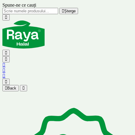
Spune-ne ce cauți
Șterge
Back