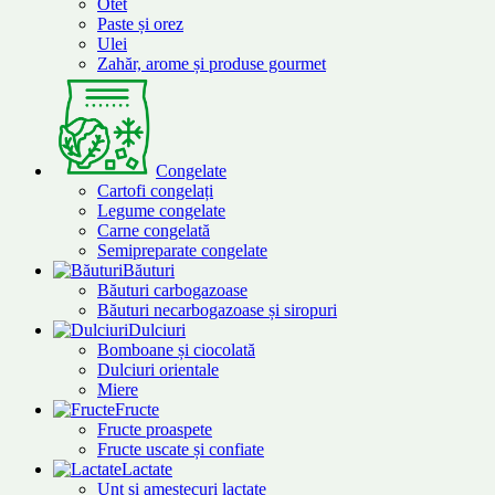
Otet
Paste și orez
Ulei
Zahăr, arome și produse gourmet
Congelate
Cartofi congelați
Legume congelate
Carne congelată
Semipreparate congelate
Băuturi
Băuturi carbogazoase
Băuturi necarbogazoase și siropuri
Dulciuri
Bomboane și ciocolată
Dulciuri orientale
Miere
Fructe
Fructe proaspete
Fructe uscate și confiate
Lactate
Unt și amestecuri lactate