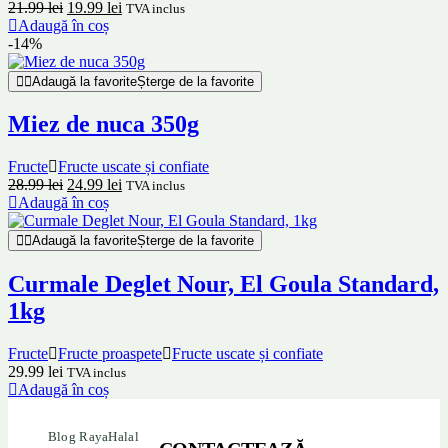
21.99
lei
19.99
lei
TVA inclus
Adaugă în coș
-14%
Adaugă la favorite
Șterge de la favorite
Miez de nuca 350g
Fructe
Fructe uscate și confiate
28.99
lei
24.99
lei
TVA inclus
Adaugă în coș
Adaugă la favorite
Șterge de la favorite
Curmale Deglet Nour, El Goula Standard,
1kg
Fructe
Fructe proaspete
Fructe uscate și confiate
29.99
lei
TVA inclus
Adaugă în coș
Blog RayaHalal