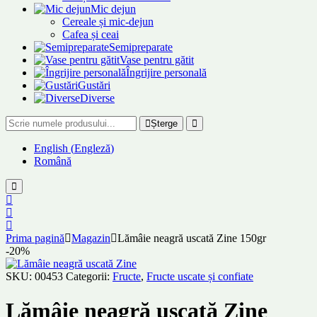
Mic dejun
Cereale și mic-dejun
Cafea și ceai
Semipreparate
Vase pentru gătit
Îngrijire personală
Gustări
Diverse
Șterge
English
(
Engleză
)
Română
Prima pagină
Magazin
Lămâie neagră uscată Zine 150gr
-20%
SKU:
00453
Categorii:
Fructe
,
Fructe uscate și confiate
Lămâie neagră uscată Zine