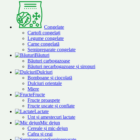
Congelate
Cartofi congelați
Legume congelate
Carne congelată
Semipreparate congelate
Băuturi
Băuturi carbogazoase
Băuturi necarbogazoase și siropuri
Dulciuri
Bomboane și ciocolată
Dulciuri orientale
Miere
Fructe
Fructe proaspete
Fructe uscate și confiate
Lactate
Unt și amestecuri lactate
Mic dejun
Cereale și mic-dejun
Cafea și ceai
Semipreparate