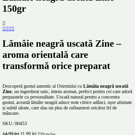
150gr
Lămâie neagră uscată Zine –
aroma orientală care
transformă orice preparat
Descoperă gustul autentic al Orientului cu
Lămâia neagră uscată
Zine
, un ingredient unic, intens aromat, perfect pentru cei care adoră
preparatele cu personalitate. Uscată natural pentru a concentra
gustul, această lămâie neagră aduce note citrice adânci, ușor afumate
și subtil sărate, care dau un plus de rafinament oricărui fel de
mâncare.
SKU:
00453
14.99
lei
11.99
lei
TVA inclus