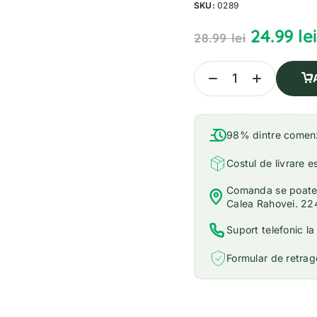
SKU:
0289
24.99
lei
28.99
lei
98% dintre comenzi
Costul de livrare e
Comanda se poate r
Calea Rahovei. 22
Suport telefonic l
Formular de retrage