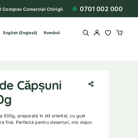
0701 002 000
6 Complex Comercial Chirigii
English
(
Engleză
)
Română
 de Căpșuni
0g
 500g, preparată în stil oriental, cu gust
ră fină. Perfectă pentru deserturi, mic dejun