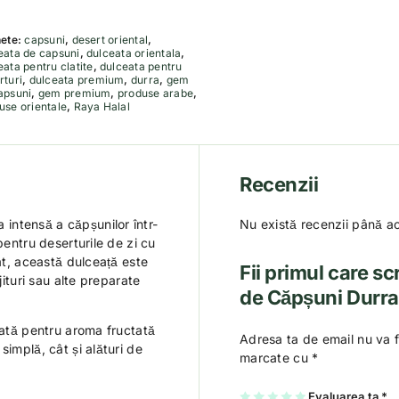
hete:
capsuni
,
desert oriental
,
eata de capsuni
,
dulceata orientala
,
eata pentru clatite
,
dulceata pentru
rturi
,
dulceata premium
,
durra
,
gem
apsuni
,
gem premium
,
produse arabe
,
use orientale
,
Raya Halal
Recenzii
intensă a căpșunilor într-
Nu există recenzii până a
pentru deserturile de zi cu
rat, această dulceață este
Fii primul care sc
jituri sau alte preparate
de Căpșuni Durr
iată pentru aroma fructată
Adresa ta de email nu va f
simplă, cât și alături de
marcate cu
*
U
2
3
4
Evaluarea ta
5
*