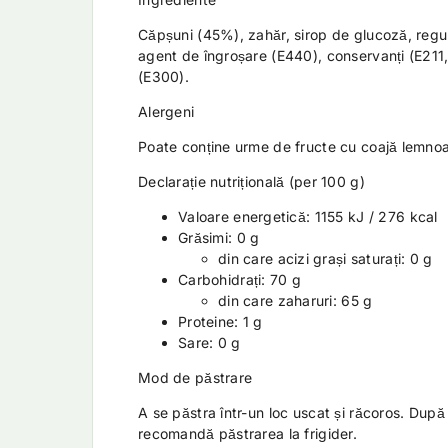
Căpșuni (45%), zahăr, sirop de glucoză, regul
agent de îngroșare (E440), conservanți (E211
(E300).
Alergeni
Poate conține urme de fructe cu coajă lemno
Declarație nutrițională (per 100 g)
Valoare energetică: 1155 kJ / 276 kcal
Grăsimi: 0 g
din care acizi grași saturați: 0 g
Carbohidrați: 70 g
din care zaharuri: 65 g
Proteine: 1 g
Sare: 0 g
Mod de păstrare
A se păstra într-un loc uscat și răcoros. Dup
recomandă păstrarea la frigider.