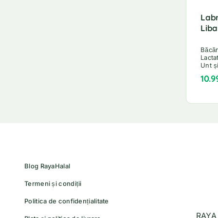
Lab
Liba
Băcă
Lacta
Unt ș
10.9
Blog RayaHalal
Termeni și condiții
Politica de confidențialitate
RAYA 