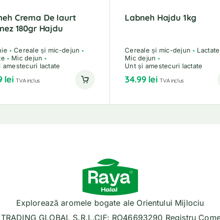
neh Crema De Iaurt
Labneh Hajdu 1kg
nez 180gr Hajdu
nie
Cereale și mic-dejun
Cereale și mic-dejun
Lactate
te
Mic dejun
Mic dejun
i amestecuri lactate
Unt și amestecuri lactate
9
lei
34.99
lei
TVA inclus
TVA inclus
Explorează aromele bogate ale Orientului Mijlociu
TRADING GLOBAL S.R.L.CIF: RO46693290 Registru Comer