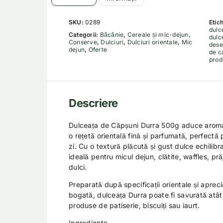
SKU:
0289
Etic
dulc
Categorii:
Băcănie
,
Cereale și mic-dejun
,
dulc
Conserve
,
Dulciuri
,
Dulciuri orientale
,
Mic
dese
dejun
,
Oferte
de c
prod
Descriere
Dulceața de Căpșuni Durra 500g aduce aroma 
o rețetă orientală fină și parfumată, perfectă 
zi. Cu o textură plăcută și gust dulce echilib
ideală pentru micul dejun, clătite, waffles, pră
dulci.
Preparată după specificații orientale și aprec
bogată, dulceața Durra poate fi savurată atât 
produse de patiserie, biscuiți sau iaurt.
Ingrediente