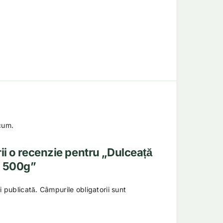
cum.
rii o recenzie pentru „Dulceață
a 500g”
i publicată.
Câmpurile obligatorii sunt