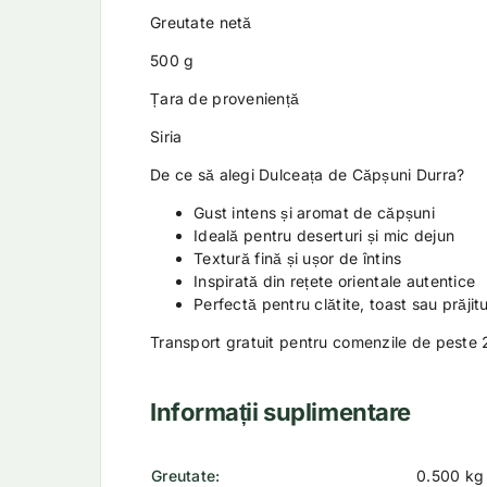
Greutate netă
500 g
Țara de proveniență
Siria
De ce să alegi Dulceața de Căpșuni Durra?
Gust intens și aromat de căpșuni
Ideală pentru deserturi și mic dejun
Textură fină și ușor de întins
Inspirată din rețete orientale autentice
Perfectă pentru clătite, toast sau prăjitu
Transport gratuit pentru comenzile de peste 2
Informații suplimentare
Greutate
0.500 kg