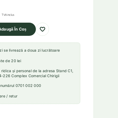
TVA inclus
Adaugă În Coș
 se livrează a doua zi lucrătoare
ste de 20 lei
idica și personal de la adresa Stand C1,
4-226 Complex Comercial Chirigii
a numărul 0701 002 000
re / retur