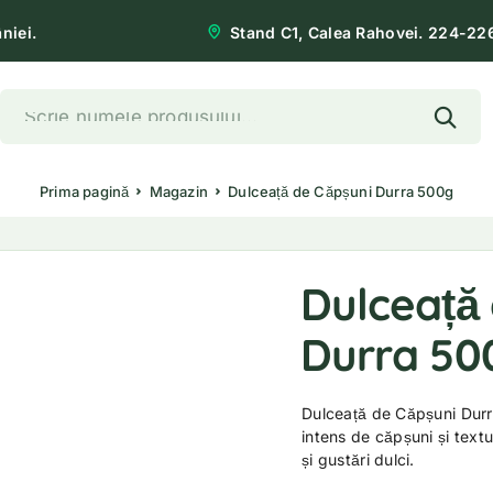
niei.
Stand C1, Calea Rahovei. 224-22
Prima pagină
Magazin
Dulceață de Căpșuni Durra 500g
Dulceață
Durra 50
Dulceață de Căpșuni Durra
intens de căpșuni și textu
și gustări dulci.