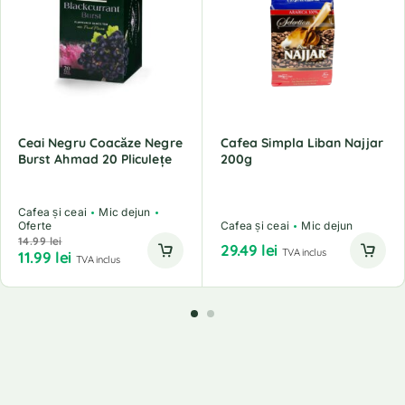
Ceai Negru Coacăze Negre
Cafea Simpla Liban Najjar
Burst Ahmad 20 Pliculețe
200g
Cafea și ceai
Mic dejun
Oferte
Cafea și ceai
Mic dejun
14.99
lei
29.49
lei
TVA inclus
11.99
lei
TVA inclus