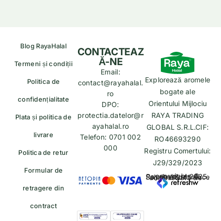
Blog RayaHalal
CONTACTEAZ
Ă-NE
Termeni și condiții
Email:
Explorează aromele
Politica de
contact@rayahalal.
bogate ale
ro
confidențialitate
Orientului Mijlociu
DPO:
protectia.datelor@r
RAYA TRADING
Plata și politica de
ayahalal.ro
GLOBAL S.R.L.CIF:
livrare
Telefon: 0701 002
RO46693290
000
Registru Comertului:
Politica de retur
J29/329/2023
Formular de
copyrights © Rayahalal.ro 2025. Soluție eCommerce administrată de
retragere din
contract