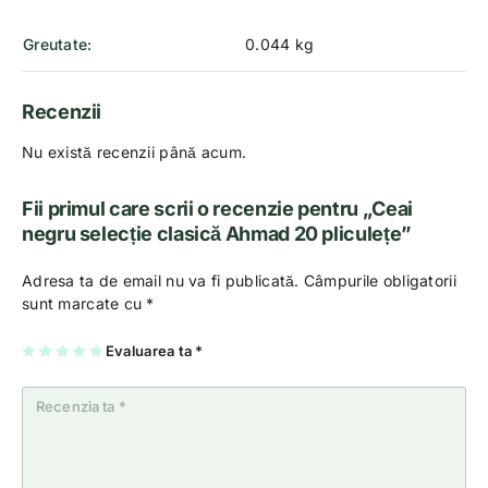
Greutate
0.044 kg
Recenzii
Nu există recenzii până acum.
Fii primul care scrii o recenzie pentru „Ceai
negru selecție clasică Ahmad 20 pliculețe”
Adresa ta de email nu va fi publicată.
Câmpurile obligatorii
sunt marcate cu
*
U
2
3
4
Evaluarea ta
5
*
na
di
di
di
di
di
n
n
n
n
n
5
5
5
5
5
st
st
st
st
st
el
el
el
el
el
e
e
e
e
e