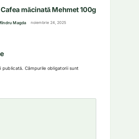
u
Cafea măcinată Mehmet 100g
luat la
5
din 5
Mîndru Magda
noiembrie 24, 2025
ie
i publicată.
Câmpurile obligatorii sunt