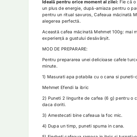
Ideală pentru orice moment al zilei:
Fie că o
un plus de energie, după-amiaza pentru o pa
pentru un ritual savuros, Cafeaua măcinată 
alegerea perfectă.
Această cafea măcinată Mehmet 100g: mai mu
experiență a gustului desăvârșit.
MOD DE PREPARARE:
Pentru prepararea unei delicioase cafele turc
minute.
1) Masurati apa potabila cu o cana si puneti-o 
Mehmet Efendi la ibric
2) Puneti 2 lingurite de cafea (6 g) pentru o 
daca doriti.
3) Amestecati bine cafeaua la foc mic.
4) Dupa un timp, puneti spuma in cana.
5) Fierbeti cafeaua ramasa in ibric si turnati-o