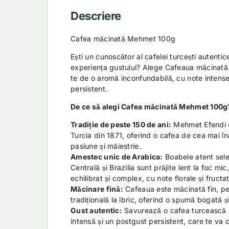
Descriere
Cafea măcinată Mehmet 100g
Ești un cunoscător al cafelei turcești autentic
experiența gustului? Alege Cafeaua măcinat
te de o aromă inconfundabilă, cu note intense
persistent.
De ce să alegi Cafea măcinată Mehmet 100g
Tradiție de peste 150 de ani:
Mehmet Efendi e
Turcia din 1871, oferind o cafea de cea mai în
pasiune și măiestrie.
Amestec unic de Arabica:
Boabele atent sele
Centrală și Brazilia sunt prăjite lent la foc mi
echilibrat și complex, cu note florale și fructa
Măcinare fină:
Cafeaua este măcinată fin, pe
tradițională la ibric, oferind o spumă bogată și
Gust autentic:
Savurează o cafea turcească 
intensă și un postgust persistent, care te va 