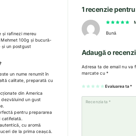
1 recenzie pentr
Eva
Bună
e și rafinezi mereu
ă Mehmet 100g și bucură-
 și un postgust
Adaugă o recenz
?
Adresa ta de email nu va f
marcate cu
*
ste un nume renumit în
altă calitate, preparată cu
U
2
3
4
Evaluarea ta
5
*
na
di
di
di
di
cționate din America
di
n
n
n
n
n
5
5
5
5
c, dezvăluind un gust
5
st
st
st
st
st
el
el
el
el
te.
el
e
e
e
e
e
rfectă pentru prepararea
 catifelată.
autentică, cu aromă
cuceri de la prima ceașcă.