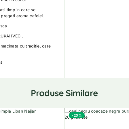
asi timp in care se
pregati aroma cafelei.
asca
URUKAHVECI.
macinata cu traditie, care
ta
Produse Similare
-20%