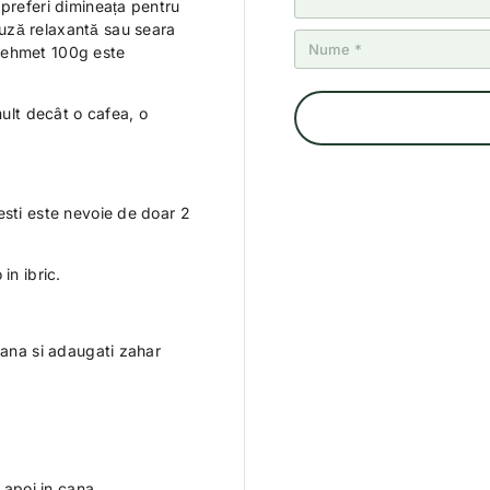
 preferi dimineața pentru
uză relaxantă sau seara
Mehmet 100g este
lt decât o cafea, o
esti este nevoie de doar 2
in ibric.
cana si adaugati zahar
 apoi in cana.