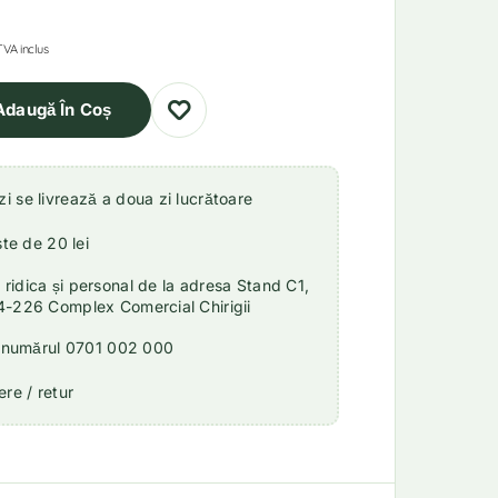
TVA inclus
Adaugă În Coș
 se livrează a doua zi lucrătoare
ste de 20 lei
idica și personal de la adresa Stand C1,
4-226 Complex Comercial Chirigii
a numărul 0701 002 000
re / retur