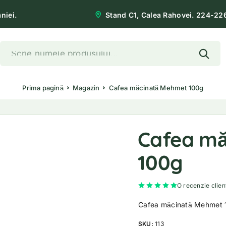
niei.
Stand C1, Calea Rahovei. 224-22
Prima pagină
Magazin
Cafea măcinată Mehmet 100g
Cafea mă
100g
Evaluat la
5.00
d
O recenzie clien
Cafea măcinată Mehmet 
SKU:
113