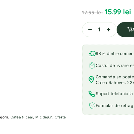
15.99
lei
17.99
lei
98% dintre comenzi
Costul de livrare e
Comanda se poate r
Calea Rahovei. 22
Suport telefonic l
Formular de retrage
gorii:
Cafea și ceai
,
Mic dejun
,
Oferte