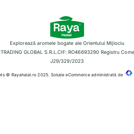
Explorează aromele bogate ale Orientului Mijlociu
TRADING GLOBAL S.R.L.CIF: RO46693290 Registru Comer
J29/329/2023
hts © Rayahalal.ro 2025. Soluție eCommerce administrată de