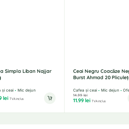
a Simpla Liban Najjar
Ceai Negru Coacăze Ne
g
Burst Ahmad 20 Pliculeț
 și ceai
Mic dejun
Cafea și ceai
Mic dejun
Of
14.99
lei
49
lei
TVA inclus
11.99
lei
TVA inclus