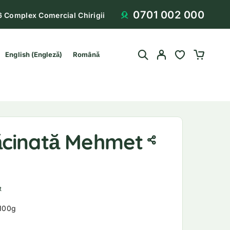
0701 002 000
6 Complex Comercial Chirigii
English
(
Engleză
)
Română
cinată Mehmet
in 5 pe baza unei singure evaluări
t
100g