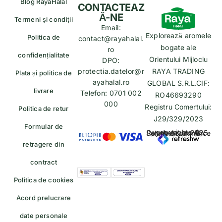
Blog RayaHalal
CONTACTEAZ
Ă-NE
Termeni și condiții
Email:
Explorează aromele
Politica de
contact@rayahalal.
bogate ale
ro
confidențialitate
Orientului Mijlociu
DPO:
protectia.datelor@r
RAYA TRADING
Plata și politica de
ayahalal.ro
GLOBAL S.R.L.CIF:
livrare
Telefon: 0701 002
RO46693290
000
Registru Comertului:
Politica de retur
J29/329/2023
Formular de
copyrights © Rayahalal.ro 2025. Soluție eCommerce administrată de
retragere din
contract
Politica de cookies
Acord prelucrare
date personale