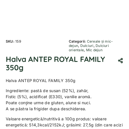
SKU:
159
Categorii:
Cereale și mic-
dejun
,
Dulciuri
,
Dulciuri
orientale
,
Mic dejun
Halva ANTEP ROYAL FAMILY
350g
Halva ANTEP ROYAL FAMILY 350g
Ingrediente: pastă de susan (52%), zahăr,
Fistic (5%), acidificat (E330), vanilie aromă.
Poate conţine urme de gluten, alune si nuci.
A se păstra la frigider dupa deschiderea.
Valoare energetică/nutritivă a 100g produs: valoare
energetică: 514,3kcal/2152kJ; grăsimi: 27,5g (din care acizi