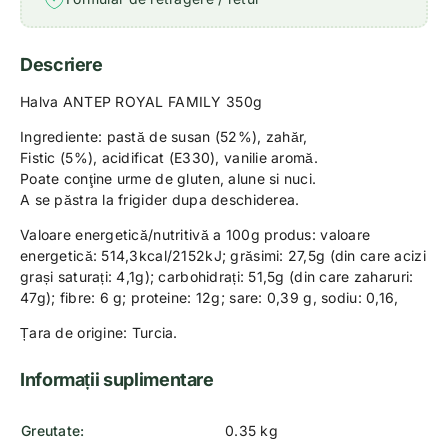
Descriere
Halva ANTEP ROYAL FAMILY 350g
Ingrediente: pastă de susan (52%), zahăr,
Fistic (5%), acidificat (E330), vanilie aromă.
Poate conţine urme de gluten, alune si nuci.
A se păstra la frigider dupa deschiderea.
Valoare energetică/nutritivă a 100g produs: valoare
energetică: 514,3kcal/2152kJ; grăsimi: 27,5g (din care acizi
grași saturați: 4,1g); carbohidrați: 51,5g (din care zaharuri:
47g); fibre: 6 g; proteine: 12g; sare: 0,39 g, sodiu: 0,16,
Țara de origine: Turcia.
Informații suplimentare
Greutate
0.35 kg