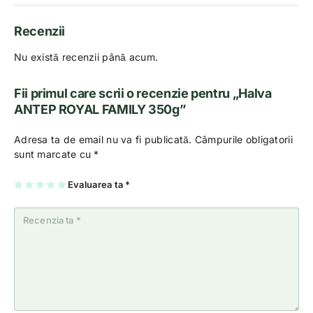
Recenzii
Nu există recenzii până acum.
Fii primul care scrii o recenzie pentru „Halva
ANTEP ROYAL FAMILY 350g”
Adresa ta de email nu va fi publicată.
Câmpurile obligatorii
sunt marcate cu
*
U
2
3
4
Evaluarea ta
5
*
na
di
di
di
di
di
n
n
n
n
n
5
5
5
5
5
st
st
st
st
st
el
el
el
el
el
e
e
e
e
e