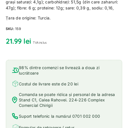
grași saturați: 4,1g); carbohidrați: 51,5g (din care zaharuri:
47g); fibre: 6 g; proteine: 12g; sare: 0,39 g, sodiu: 0,16,
Țara de origine: Turcia.
SKU:
159
21.99
lei
TVA inclus
98% dintre comenzi se livrează a doua zi
lucrătoare
Costul de livrare este de 20 lei
Comanda se poate ridica și personal de la adresa
Stand C1, Calea Rahovei. 224-226 Complex
Comercial Chirigii
Suport telefonic la numărul 0701 002 000
Formular de retragere / retur