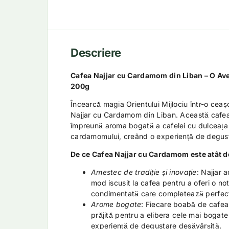
Descriere
Cafea Najjar cu Cardamom din Liban – O Av
200g
Încearcă magia Orientului Mijlociu într-o cea
Najjar cu Cardamom din Liban. Această caf
împreună aroma bogată a cafelei cu dulceața
cardamomului, creând o experiență de degust
De ce Cafea Najjar cu Cardamom este atât d
Amestec de tradiție și inovație
: Najjar
mod iscusit la cafea pentru a oferi o no
condimentată care completează perfect
Arome bogate
: Fiecare boabă de cafea 
prăjită pentru a elibera cele mai bogate
experiență de degustare desăvârșită.