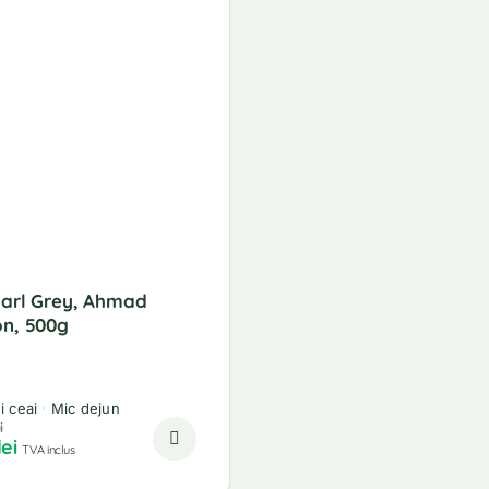
Earl Grey, Ahmad
n, 500g
i ceai
Mic dejun
i
lei
TVA inclus