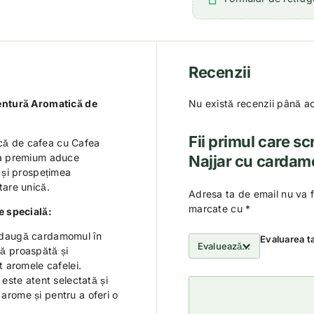
Recenzii
entură Aromatică de
Nu există recenzii până a
Fii primul care sc
șcă de cafea cu Cafea
ea premium aduce
Najjar cu carda
 și prospețimea
are unică.
Adresa ta de email nu va f
marcate cu
*
e specială:
 adaugă cardamomul în
Evaluarea t
tă proaspătă și
 aromele cafelei.
este atent selectată și
 arome și pentru a oferi o