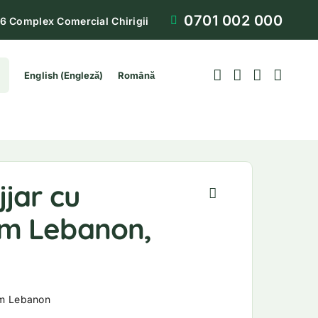
0701 002 000
6 Complex Comercial Chirigii
English
(
Engleză
)
Română
jar cu
m Lebanon,
om Lebanon