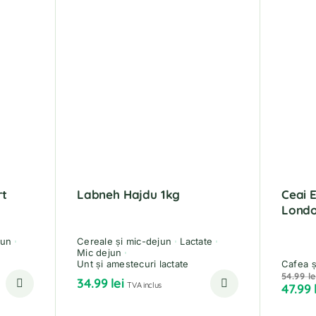
rt
Labneh Hajdu 1kg
Ceai 
Londo
jun
Cereale și mic-dejun
Lactate
Mic dejun
Unt și amestecuri lactate
Cafea ș
54.99
le
34.99
lei
TVA inclus
47.99