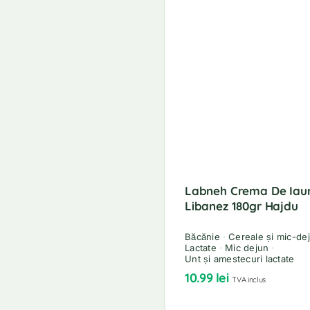
Labneh Crema De Iau
Libanez 180gr Hajdu
Băcănie
Cereale și mic-de
Lactate
Mic dejun
Unt și amestecuri lactate
10.99
lei
TVA inclus