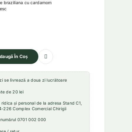
ne braziliana cu cardamom
cesc
daugă În Coș
 se livrează a doua zi lucrătoare
ste de 20 lei
idica și personal de la adresa Stand C1,
4-226 Complex Comercial Chirigii
a numărul 0701 002 000
re / retur