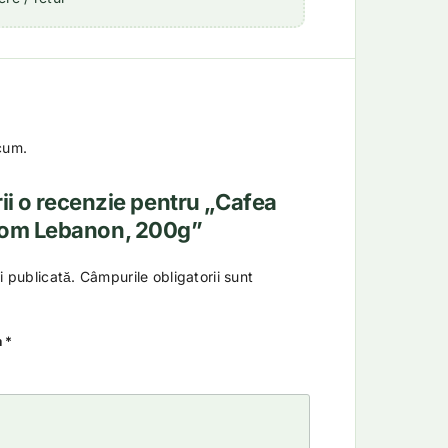
cum.
rii o recenzie pentru „Cafea
mom Lebanon, 200g”
i publicată.
Câmpurile obligatorii sunt
a
*