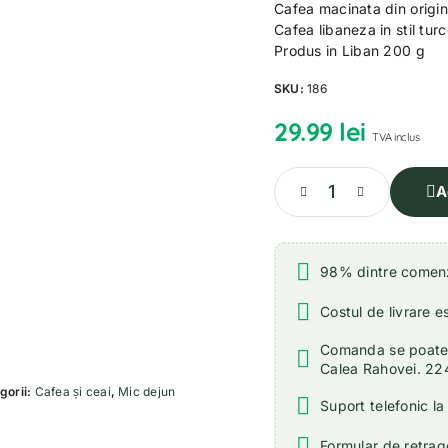
Cafea macinata din origi
Cafea libaneza in stil tur
Produs in Liban 200 g
SKU:
186
29.99
lei
TVA inclus
A
98% dintre comenzi
Costul de livrare e
Comanda se poate r
Calea Rahovei. 22
gorii:
Cafea și ceai
,
Mic dejun
Suport telefonic l
Formular de retrage