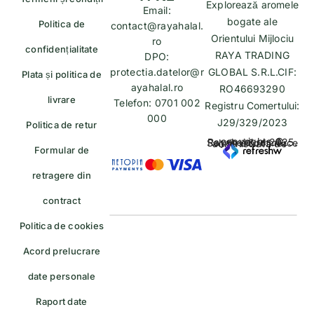
Explorează aromele
Email:
bogate ale
Politica de
contact@rayahalal.
Orientului Mijlociu
ro
confidențialitate
RAYA TRADING
DPO:
protectia.datelor@r
GLOBAL S.R.L.CIF:
Plata și politica de
ayahalal.ro
RO46693290
livrare
Telefon: 0701 002
Registru Comertului:
000
J29/329/2023
Politica de retur
copyrights © Rayahalal.ro 2025. Soluție eCommerce administrată de
Formular de
retragere din
contract
Politica de cookies
Acord prelucrare
date personale
Raport date