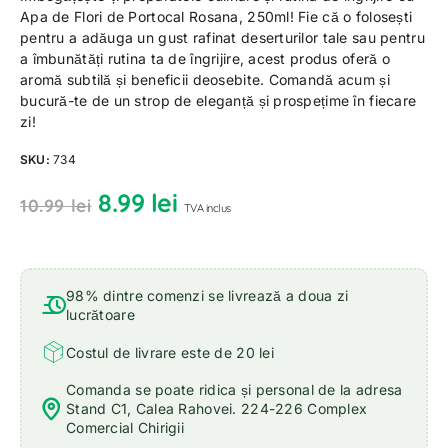
Apa de Flori de Portocal Rosana, 250ml! Fie că o folosești
pentru a adăuga un gust rafinat deserturilor tale sau pentru
a îmbunătăți rutina ta de îngrijire, acest produs oferă o
aromă subtilă și beneficii deosebite. Comandă acum și
bucură-te de un strop de eleganță și prospețime în fiecare
zi!
SKU:
734
8.99
lei
10.99
lei
TVA inclus
98% dintre comenzi se livrează a doua zi
lucrătoare
Costul de livrare este de 20 lei
Comanda se poate ridica și personal de la adresa
Stand C1, Calea Rahovei. 224-226 Complex
Comercial Chirigii