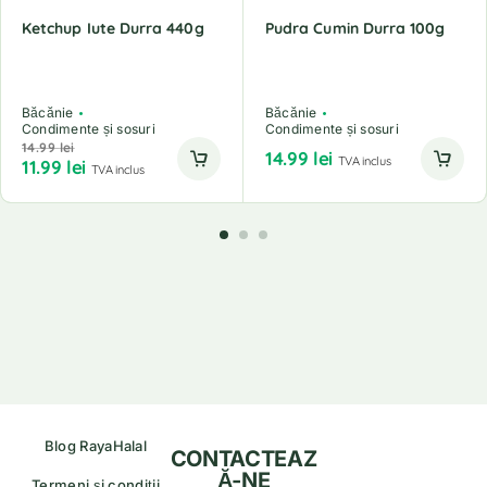
Ketchup Iute Durra 440g
Pudra Cumin Durra 100g
Băcănie
Băcănie
Condimente și sosuri
Condimente și sosuri
14.99
lei
14.99
lei
TVA inclus
11.99
lei
TVA inclus
Blog RayaHalal
CONTACTEAZ
Ă-NE
Termeni și condiții