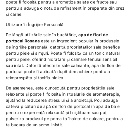
poate fi folosită pentru a aromatiza salate de fructe sau
pentru a adăuga o notă de rafinament în preparate din orez
și carne.
Utilizare în Îngrijire Personală
Pe lângă utilizările sale în bucătărie,
apa de flori de
portocal Rosana
este un ingredient popular în produsele
de îngrijire personală, datorită proprietăților sale benefice
pentru piele și simțuri. Poate fi folosită ca un tonic natural
pentru piele, oferind hidratare și calmare tenului sensibil
sau iritat. Datorită efectelor sale calmante, apa de flori de
portocal poate fi aplicată după demachiere pentru a
reîmprospăta și tonifia pielea.
De asemenea, este cunoscută pentru proprietățile sale
relaxante și poate fi folosită în ritualurile de aromaterapie,
ajutând la reducerea stresului și a anxietății. Poți adăuga
câteva picături de apă de flori de portocal în apa de baie
pentru o experiență relaxantă și liniștitoare sau poți
pulveriza produsul pe perna ta înainte de culcare, pentru a
te bucura de un somn liniștit.