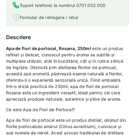
Suport telefonic la numărul 0701 002 000
Formular de retragere / retur
Descriere
Apa de flori de portocal, Rosana, 250ml
este un produs
rafinat și delicat, cunoscut pentru aroma sa subtilă și
multiplele utilizări, atât în bucătărie, cât și în rutina zilnică
de îngrijire. Obținută prin distilarea florilor de portocal,
această apă aromată păstrează esența naturală a florilor,
oferindu-ți o experiență senzorială unică. Fiind ambalată
într-o sticlă practică de 250ml, apa de flori de portocal
Rosana este un ingredient versatil, ideal pentru cei care
apreciază produse naturale, autentice și pline de arome.
Ce este Apa de Flori de Portocal?
Apa de flori de portocal este un produs distilat, obținut din
florile portocalului amărui (Citrus aurantium), cunoscut și
sub numele de neroli. Acest proces tradițional de distilare