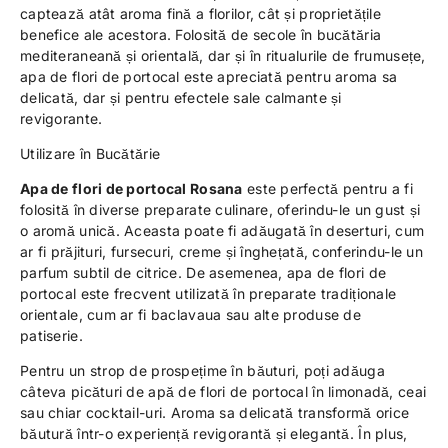
captează atât aroma fină a florilor, cât și proprietățile
benefice ale acestora. Folosită de secole în bucătăria
mediteraneană și orientală, dar și în ritualurile de frumusețe,
apa de flori de portocal este apreciată pentru aroma sa
delicată, dar și pentru efectele sale calmante și
revigorante.
Utilizare în Bucătărie
Apa de flori de portocal Rosana
este perfectă pentru a fi
folosită în diverse preparate culinare, oferindu-le un gust și
o aromă unică. Aceasta poate fi adăugată în deserturi, cum
ar fi prăjituri, fursecuri, creme și înghețată, conferindu-le un
parfum subtil de citrice. De asemenea, apa de flori de
portocal este frecvent utilizată în preparate tradiționale
orientale, cum ar fi baclavaua sau alte produse de
patiserie.
Pentru un strop de prospețime în băuturi, poți adăuga
câteva picături de apă de flori de portocal în limonadă, ceai
sau chiar cocktail-uri. Aroma sa delicată transformă orice
băutură într-o experiență revigorantă și elegantă. În plus,