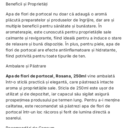
Beneficii și Proprietăți
Apa de flori de portocal nu doar că adaugă o aromă
plăcută preparatelor și produselor de îngrijire, dar are și
multiple beneficii pentru sănătate și bunăstare. În
aromaterapie, este cunoscută pentru proprietățile sale
calmante și revigorante, fiind ideală pentru a induce o stare
de relaxare și bună dispoziție. În plus, pentru piele, apa de
flori de portocal are efecte antiinflamatoare și hidratante,
fiind potrivită pentru toate tipurile de ten.
Ambalare și Păstrare
Apa de flori de portocal, Rosana, 250ml
vine ambalată
într-o sticlă practică și elegantă, care păstrează intacte
aroma și proprietățile sale. Sticla de 250ml este ușor de
utilizat și de depozitat, iar capacul său sigilat asigură
prospețimea produsului pe termen lung. Pentru a-i menține
calitatea, este recomandat să păstrezi apa de flori de
portocal într-un loc răcoros și ferit de lumina directă a
soarelui.
Recomandări de Consum