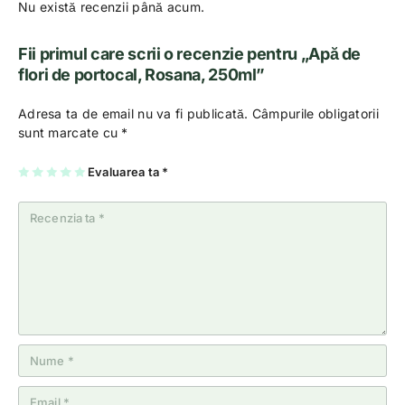
Nu există recenzii până acum.
Fii primul care scrii o recenzie pentru „Apă de
flori de portocal, Rosana, 250ml”
Adresa ta de email nu va fi publicată.
Câmpurile obligatorii
sunt marcate cu
*
U
2
3
4
Evaluarea ta
5
*
na
di
di
di
di
di
n
n
n
n
n
5
5
5
5
5
st
st
st
st
st
el
el
el
el
el
e
e
e
e
e