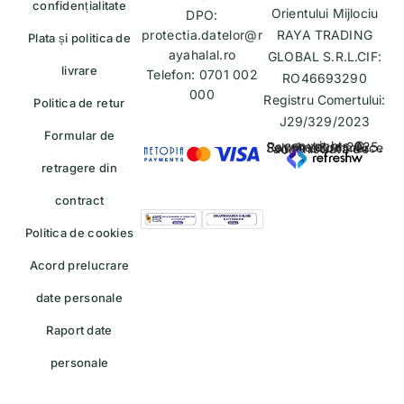
confidențialitate
Orientului Mijlociu
DPO:
protectia.datelor@r
RAYA TRADING
Plata și politica de
ayahalal.ro
GLOBAL S.R.L.CIF:
livrare
Telefon: 0701 002
RO46693290
000
Registru Comertului:
Politica de retur
J29/329/2023
Formular de
copyrights © Rayahalal.ro 2025. Soluție eCommerce administrată de
retragere din
contract
Politica de cookies
Acord prelucrare
date personale
Raport date
personale