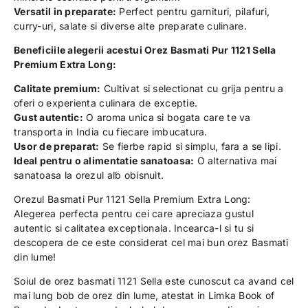
Versatil in preparate:
Perfect pentru garnituri, pilafuri,
curry-uri, salate si diverse alte preparate culinare.
Beneficiile alegerii acestui Orez Basmati Pur 1121 Sella
Premium Extra Long:
Calitate premium:
Cultivat si selectionat cu grija pentru a
oferi o experienta culinara de exceptie.
Gust autentic:
O aroma unica si bogata care te va
transporta in India cu fiecare imbucatura.
Usor de preparat:
Se fierbe rapid si simplu, fara a se lipi.
Ideal pentru o alimentatie sanatoasa:
O alternativa mai
sanatoasa la orezul alb obisnuit.
Orezul Basmati Pur 1121 Sella Premium Extra Long:
Alegerea perfecta pentru cei care apreciaza gustul
autentic si calitatea exceptionala. Incearca-l si tu si
descopera de ce este considerat cel mai bun orez Basmati
din lume!
Soiul de orez basmati 1121 Sella este cunoscut ca avand cel
mai lung bob de orez din lume, atestat in Limka Book of