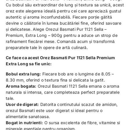
Cu bobul său extraordinar de lung și textura sa unică, acest
orez este alegerea ideală pentru cei care apreciază gustul
autentic și aroma inconfundabilă. Fiecare porție gătită
devine o călătorie în lumea bucătăriei fine, oferind savoare
și delicatese. Alege Orezul Basmati Pur 1121 Sella –
Premium, Extra Long – 900g pentru a aduce un strop de
rafinament fiecărei mese. Comandă acum și transformă
preparatele tale în opere de artă culinară.
Ce face ca acest Orez Basmati Pur 1121 Sella Premium
Extra Long sa fie unic:
Bobul extra lung:
Fiecare bob are o lungime de 8.05 –
8.30 mm, oferind o textura fina si delicata la gatit.
Aroma bogata:
Orezul Basmati 1121 Sella emana o aroma
naturala si intensa, care completeaza perfect preparatele
tale.
Usor de digerat:
Datorita continutului scazut de amidon,
orezul Basmati este usor digerat si ideal pentru o
alimentatie sanatoasa.
Bogat in nutrienti:
O sursa excelenta de fibre, vitamine si
minerale esentiale pentru organism.