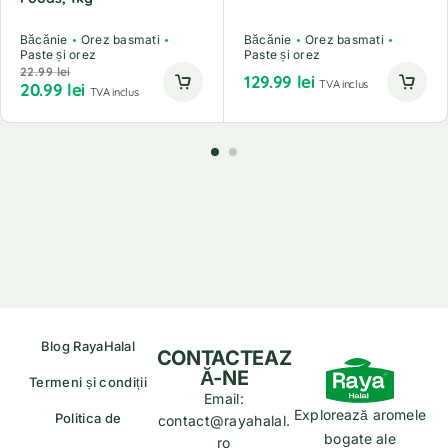
Băcănie
Orez basmati
Băcănie
Orez basmati
Paste și orez
Paste și orez
22.99
lei
129.99
lei
TVA inclus
20.99
lei
TVA inclus
Blog RayaHalal
CONTACTEAZ
Ă-NE
Termeni și condiții
Email:
Explorează aromele
Politica de
contact@rayahalal.
bogate ale
ro