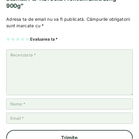
900g”
Adresa ta de email nu va fi publicată.
Câmpurile obligatorii
sunt marcate cu
*
U
2
3
4
Evaluarea ta
5
*
na
di
di
di
di
di
n
n
n
n
n
5
5
5
5
5
st
st
st
st
st
el
el
el
el
el
e
e
e
e
e