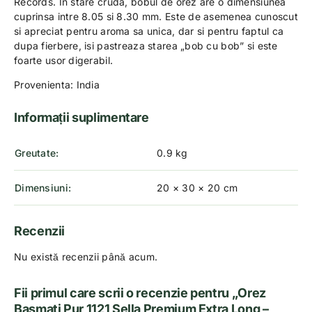
Records. In stare cruda, bobul de orez are o dimensiunea
cuprinsa intre 8.05 si 8.30 mm. Este de asemenea cunoscut
si apreciat pentru aroma sa unica, dar si pentru faptul ca
dupa fierbere, isi pastreaza starea „bob cu bob” si este
foarte usor digerabil.
Provenienta: India
Informații suplimentare
Greutate
0.9 kg
Dimensiuni
20 × 30 × 20 cm
Recenzii
Nu există recenzii până acum.
Fii primul care scrii o recenzie pentru „Orez
Basmati Pur 1121 Sella Premium Extra Long –