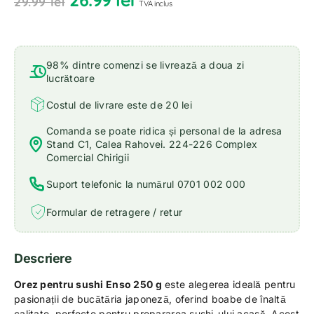
29.99
lei
TVA inclus
98% dintre comenzi se livrează a doua zi
lucrătoare
Costul de livrare este de 20 lei
Comanda se poate ridica și personal de la adresa
Stand C1, Calea Rahovei. 224-226 Complex
Comercial Chirigii
Suport telefonic la numărul 0701 002 000
Formular de retragere / retur
Descriere
Orez pentru sushi Enso 250 g
este alegerea ideală pentru
pasionații de bucătăria japoneză, oferind boabe de înaltă
calitate, perfecte pentru prepararea sushi-ului acasă. Acest