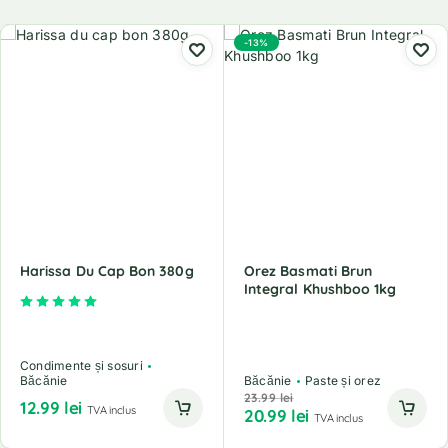
-13%
Harissa Du Cap Bon 380g
Orez Basmati Brun
Integral Khushboo 1kg
Evaluat la
5.00
din 5
Condimente și sosuri
Băcănie
Băcănie
Paste și orez
23.99
lei
12.99
lei
TVA inclus
20.99
lei
TVA inclus