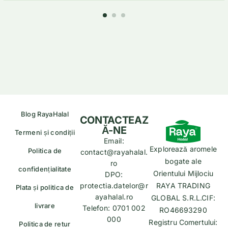
Blog RayaHalal
CONTACTEAZ
Ă-NE
Termeni și condiții
Email:
Explorează aromele
Politica de
contact@rayahalal.
bogate ale
ro
confidențialitate
Orientului Mijlociu
DPO:
protectia.datelor@r
RAYA TRADING
Plata și politica de
ayahalal.ro
GLOBAL S.R.L.CIF:
livrare
Telefon: 0701 002
RO46693290
000
Registru Comertului:
Politica de retur