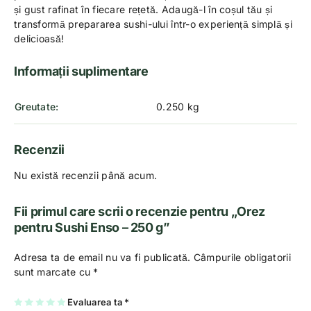
și gust rafinat în fiecare rețetă. Adaugă-l în coșul tău și
transformă prepararea sushi-ului într-o experiență simplă și
delicioasă!
Informații suplimentare
Greutate
0.250 kg
Recenzii
Nu există recenzii până acum.
Fii primul care scrii o recenzie pentru „Orez
pentru Sushi Enso – 250 g”
Adresa ta de email nu va fi publicată.
Câmpurile obligatorii
sunt marcate cu
*
U
2
3
4
Evaluarea ta
5
*
na
di
di
di
di