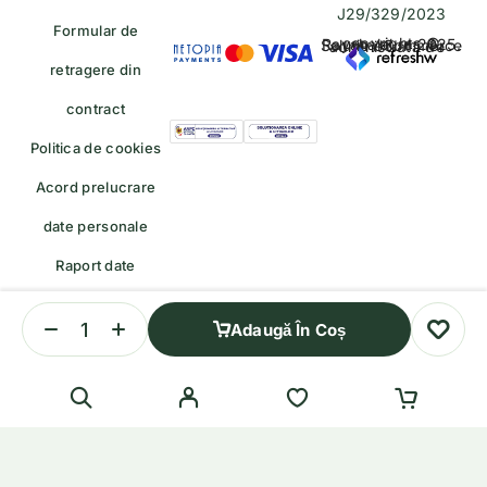
J29/329/2023
Formular de
copyrights © Rayahalal.ro 2025. Soluție eCommerce administrată de
retragere din
contract
Politica de cookies
Acord prelucrare
date personale
Raport date
personale
Adaugă În Coș
Formular de retragere — trimiteți o cerere de retragere/retur
English
(
Engleză
)
Română