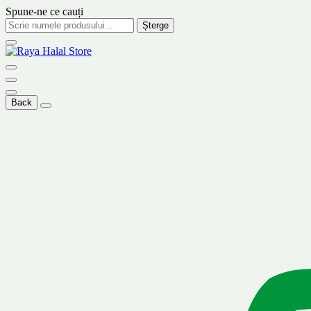
Spune-ne ce cauți
Șterge
Back