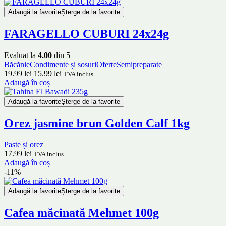
Adaugă la favorite
Șterge de la favorite
FARAGELLO CUBURI 24x24g
Evaluat la
4.00
din 5
Băcănie
Condimente și sosuri
Oferte
Semipreparate
Prețul
Prețul
19.99
lei
15.99
lei
TVA inclus
inițial
curent
Adaugă în coș
a
este:
fost:
15.99 lei.
Adaugă la favorite
Șterge de la favorite
19.99 lei.
Orez jasmine brun Golden Calf 1kg
Paste și orez
17.99
lei
TVA inclus
Adaugă în coș
-11%
Adaugă la favorite
Șterge de la favorite
Cafea măcinată Mehmet 100g