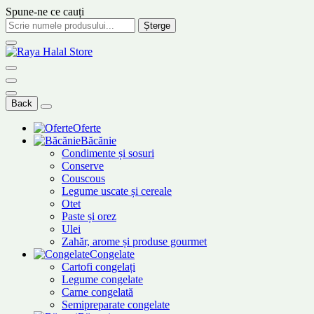
Spune-ne ce cauți
Șterge
Back
Oferte
Băcănie
Condimente și sosuri
Conserve
Couscous
Legume uscate și cereale
Otet
Paste și orez
Ulei
Zahăr, arome și produse gourmet
Congelate
Cartofi congelați
Legume congelate
Carne congelată
Semipreparate congelate