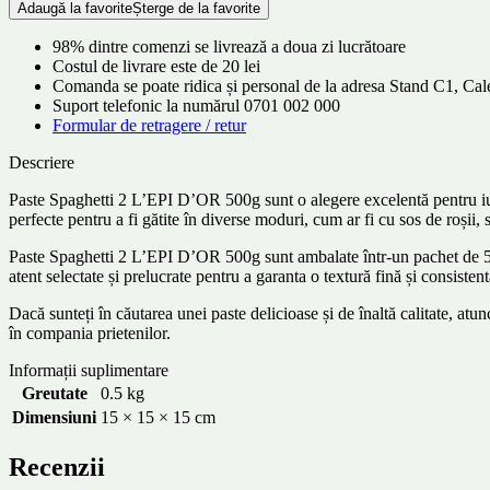
Adaugă la favorite
Șterge de la favorite
2
L’EPI
98% dintre comenzi se livrează a doua zi lucrătoare
D’OR
Costul de livrare este de 20 lei
500g
Comanda se poate ridica și personal de la adresa Stand C1, C
Suport telefonic la numărul 0701 002 000
Formular de retragere / retur
Descriere
Paste Spaghetti 2 L’EPI D’OR 500g sunt o alegere excelentă pentru iubito
perfecte pentru a fi gătite în diverse moduri, cum ar fi cu sos de roșii,
Paste Spaghetti 2 L’EPI D’OR 500g sunt ambalate într-un pachet de 500g,
atent selectate și prelucrate pentru a garanta o textură fină și consiste
Dacă sunteți în căutarea unei paste delicioase și de înaltă calitate, at
în compania prietenilor.
Informații suplimentare
Greutate
0.5 kg
Dimensiuni
15 × 15 × 15 cm
Recenzii