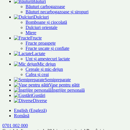
Băuturi
Băuturi carbogazoase
Băuturi necarbogazoase și siropuri
Dulciuri
Bomboane și ciocolată
Dulciuri orientale
Miere
Fructe
Fructe proaspete
Fructe uscate și confiate
Lactate
Unt și amestecuri lactate
Mic dejun
Cereale și mic-dejun
Cafea și ceai
Semipreparate
Vase pentru gătit
Îngrijire personală
Gustări
Diverse
English
(
Engleză
)
Română
0701 002 000