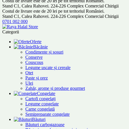
Costul de livrare este de 20 lei pe tot teritoriul României.
Stand C1, Calea Rahovei. 224-226 Complex Comercial Chirigii
Costul de livrare este de 20 lei pe tot teritoriul României.
Stand C1, Calea Rahovei. 224-226 Complex Comercial Chirigii
0701 002 000
Categorii
Oferte
Băcănie
Condimente și sosuri
Conserve
Couscous
Legume uscate și cereale
Otet
Paste și orez
Ulei
Zahăr, arome și produse gourmet
Congelate
Cartofi congelați
Legume congelate
Carne congelată
Semipreparate congelate
Băuturi
Băuturi carbogazoase