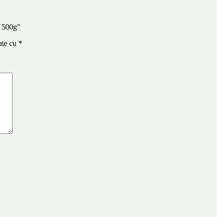
R 500g”
ate cu
*