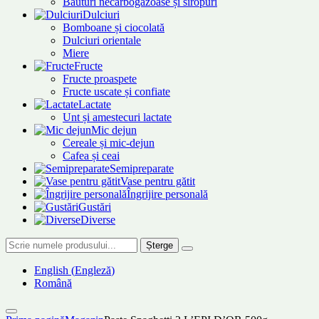
Băuturi necarbogazoase și siropuri
Dulciuri
Bomboane și ciocolată
Dulciuri orientale
Miere
Fructe
Fructe proaspete
Fructe uscate și confiate
Lactate
Unt și amestecuri lactate
Mic dejun
Cereale și mic-dejun
Cafea și ceai
Semipreparate
Vase pentru gătit
Îngrijire personală
Gustări
Diverse
Șterge
English
(
Engleză
)
Română