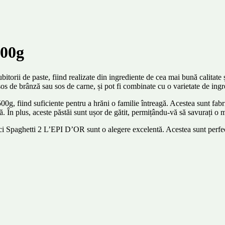
500g
rii de paste, fiind realizate din ingrediente de cea mai bună calitate și
 sos de brânză sau sos de carne, și pot fi combinate cu o varietate de ing
 fiind suficiente pentru a hrăni o familie întreagă. Acestea sunt fabric
ntă. În plus, aceste păstăi sunt ușor de gătit, permițându-vă să savurați o
unci Spaghetti 2 L’EPI D’OR sunt o alegere excelentă. Acestea sunt perfec