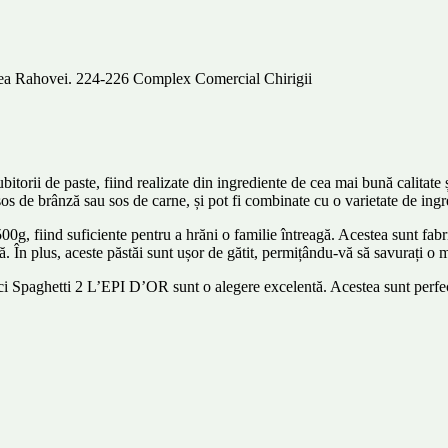
alea Rahovei. 224-226 Complex Comercial Chirigii
rii de paste, fiind realizate din ingrediente de cea mai bună calitate și
 sos de brânză sau sos de carne, și pot fi combinate cu o varietate de ing
 fiind suficiente pentru a hrăni o familie întreagă. Acestea sunt fabric
ntă. În plus, aceste păstăi sunt ușor de gătit, permițându-vă să savurați o
unci Spaghetti 2 L’EPI D’OR sunt o alegere excelentă. Acestea sunt perfec