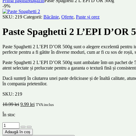
Prima pagină
Magazin
Paste Spaghetti 2 L’EPI D’OR 500g
-9%
SKU:
219
Categorii:
Băcănie
,
Oferte
,
Paste și orez
Paste Spaghetti 2 L’EPI D’OR 
Paste Spaghetti 2 L’EPI D’OR 500g sunt o alegere excelentă pentru iubito
perfecte pentru a fi gătite în diverse moduri, cum ar fi cu sos de roșii,
Paste Spaghetti 2 L’EPI D’OR 500g sunt ambalate într-un pachet de 500g,
atent selectate și prelucrate pentru a garanta o textură fină și consiste
Dacă sunteți în căutarea unei paste delicioase și de înaltă calitate, at
în compania prietenilor.
SKU:
219
Prețul
Prețul
10.99
lei
9.99
lei
TVA inclus
inițial
curent
În stoc
a
este:
fost:
9.99 lei.
Cantitate
10.99 lei.
Paste
Adaugă în coș
Spaghetti