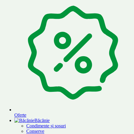
Oferte
Băcănie
Condimente și sosuri
Conserve