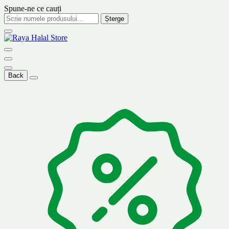
Spune-ne ce cauți
Șterge
Back