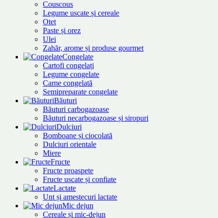
Couscous
Legume uscate și cereale
Otet
Paste și orez
Ulei
Zahăr, arome și produse gourmet
Congelate
Cartofi congelați
Legume congelate
Carne congelată
Semipreparate congelate
Băuturi
Băuturi carbogazoase
Băuturi necarbogazoase și siropuri
Dulciuri
Bomboane și ciocolată
Dulciuri orientale
Miere
Fructe
Fructe proaspete
Fructe uscate și confiate
Lactate
Unt și amestecuri lactate
Mic dejun
Cereale și mic-dejun