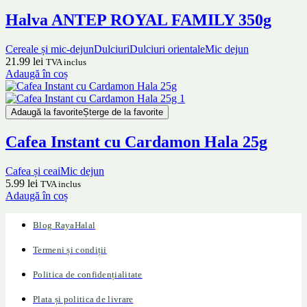
Halva ANTEP ROYAL FAMILY 350g
Cereale și mic-dejun
Dulciuri
Dulciuri orientale
Mic dejun
21.99
lei
TVA inclus
Adaugă în coș
Adaugă la favorite
Șterge de la favorite
Cafea Instant cu Cardamon Hala 25g
Cafea și ceai
Mic dejun
5.99
lei
TVA inclus
Adaugă în coș
Blog RayaHalal
Termeni și condiții
Politica de confidențialitate
Plata și politica de livrare