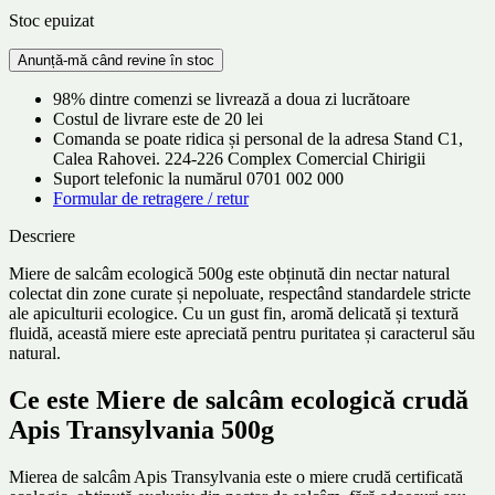
inițial
curent
Stoc epuizat
a
este:
fost:
40.99 lei.
44.99 lei.
98% dintre comenzi se livrează a doua zi lucrătoare
Costul de livrare este de 20 lei
Comanda se poate ridica și personal de la adresa Stand C1,
Calea Rahovei. 224-226 Complex Comercial Chirigii
Suport telefonic la numărul 0701 002 000
Formular de retragere / retur
Descriere
Miere de salcâm ecologică 500g este obținută din nectar natural
colectat din zone curate și nepoluate, respectând standardele stricte
ale apiculturii ecologice. Cu un gust fin, aromă delicată și textură
fluidă, această miere este apreciată pentru puritatea și caracterul său
natural.
Ce este Miere de salcâm ecologică crudă
Apis Transylvania 500g
Mierea de salcâm Apis Transylvania este o miere crudă certificată