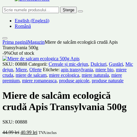
Șterge
English
(
Engleză
)
Română
Prima pagină
Magazin
Miere de salcâm ecologică crudă Apis
Transylvania 500g
-9%
Out of stock
SKU:
00888
Categorii:
Cereale și mic-dejun
,
Dulciuri
,
Gustări
,
Mic
dejun
,
Miere
,
Oferte
Etichete:
apis transylvania
,
miere bio
,
miere
cruda
,
miere de salcam
,
miere ecologica
,
miere naturala
,
miere
premium
,
miere romaneasca
,
produse apicole
,
produse naturale
Miere de salcâm ecologică
crudă Apis Transylvania 500g
SKU:
00888
Prețul
Prețul
44.99
lei
40.99
lei
TVA inclus