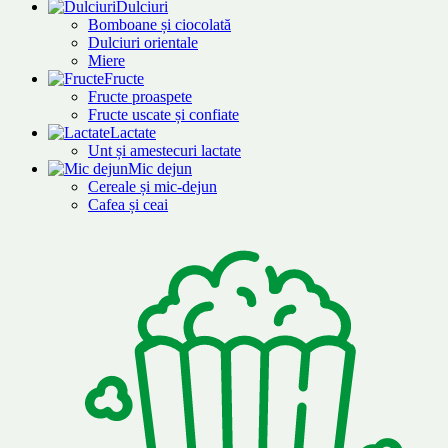
Dulciuri
Bomboane și ciocolată
Dulciuri orientale
Miere
Fructe
Fructe proaspete
Fructe uscate și confiate
Lactate
Unt și amestecuri lactate
Mic dejun
Cereale și mic-dejun
Cafea și ceai