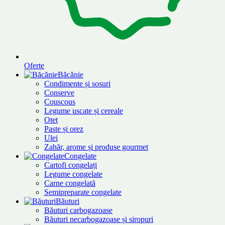
Oferte
Băcănie
Condimente și sosuri
Conserve
Couscous
Legume uscate și cereale
Otet
Paste și orez
Ulei
Zahăr, arome și produse gourmet
Congelate
Cartofi congelați
Legume congelate
Carne congelată
Semipreparate congelate
Băuturi
Băuturi carbogazoase
Băuturi necarbogazoase și siropuri