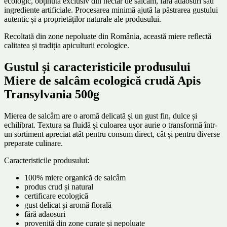
ecologic, obținută exclusiv din nectar de salcâm, fără adaosuri sau
ingrediente artificiale. Procesarea minimă ajută la păstrarea gustului
autentic și a proprietăților naturale ale produsului.
Recoltată din zone nepoluate din România, această miere reflectă
calitatea și tradiția apiculturii ecologice.
Gustul și caracteristicile produsului
Miere de salcâm ecologică crudă Apis
Transylvania 500g
Mierea de salcâm are o aromă delicată și un gust fin, dulce și
echilibrat. Textura sa fluidă și culoarea ușor aurie o transformă într-
un sortiment apreciat atât pentru consum direct, cât și pentru diverse
preparate culinare.
Caracteristicile produsului:
100% miere organică de salcâm
produs crud și natural
certificare ecologică
gust delicat și aromă florală
fără adaosuri
provenită din zone curate și nepoluate