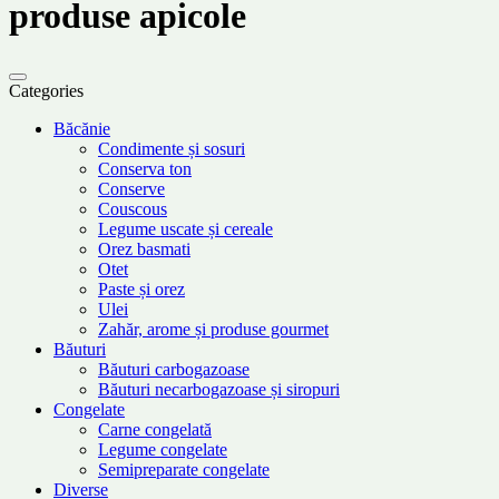
produse apicole
Categories
Băcănie
Condimente și sosuri
Conserva ton
Conserve
Couscous
Legume uscate și cereale
Orez basmati
Otet
Paste și orez
Ulei
Zahăr, arome și produse gourmet
Băuturi
Băuturi carbogazoase
Băuturi necarbogazoase și siropuri
Congelate
Carne congelată
Legume congelate
Semipreparate congelate
Diverse