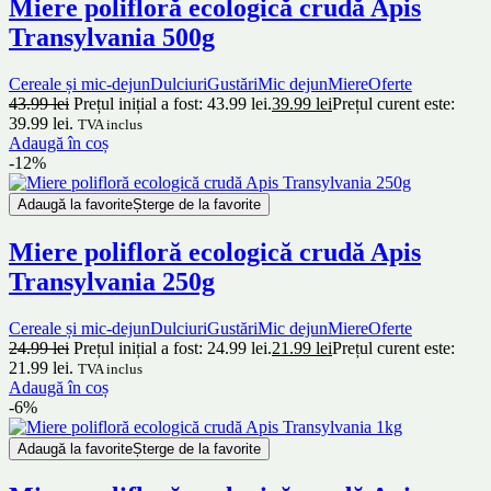
Miere polifloră ecologică crudă Apis
Transylvania 500g
Cereale și mic-dejun
Dulciuri
Gustări
Mic dejun
Miere
Oferte
43.99
lei
Prețul inițial a fost: 43.99 lei.
39.99
lei
Prețul curent este:
39.99 lei.
TVA inclus
Adaugă în coș
-12%
Adaugă la favorite
Șterge de la favorite
Miere polifloră ecologică crudă Apis
Transylvania 250g
Cereale și mic-dejun
Dulciuri
Gustări
Mic dejun
Miere
Oferte
24.99
lei
Prețul inițial a fost: 24.99 lei.
21.99
lei
Prețul curent este:
21.99 lei.
TVA inclus
Adaugă în coș
-6%
Adaugă la favorite
Șterge de la favorite