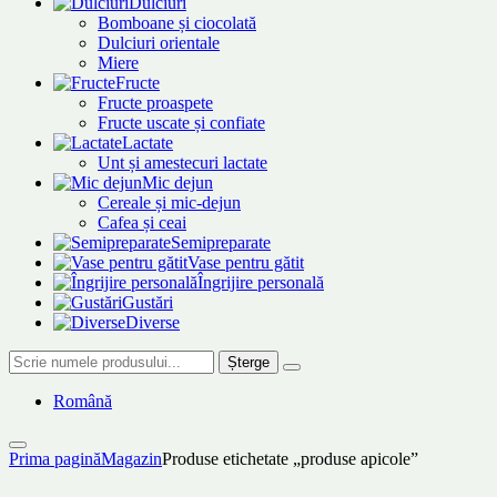
Dulciuri
Bomboane și ciocolată
Dulciuri orientale
Miere
Fructe
Fructe proaspete
Fructe uscate și confiate
Lactate
Unt și amestecuri lactate
Mic dejun
Cereale și mic-dejun
Cafea și ceai
Semipreparate
Vase pentru gătit
Îngrijire personală
Gustări
Diverse
Șterge
Română
Prima pagină
Magazin
Produse etichetate „produse apicole”