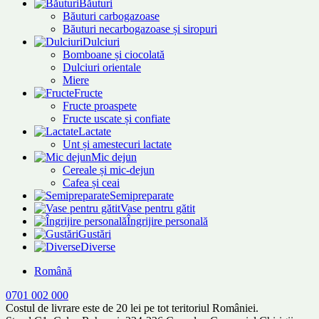
Băuturi
Băuturi carbogazoase
Băuturi necarbogazoase și siropuri
Dulciuri
Bomboane și ciocolată
Dulciuri orientale
Miere
Fructe
Fructe proaspete
Fructe uscate și confiate
Lactate
Unt și amestecuri lactate
Mic dejun
Cereale și mic-dejun
Cafea și ceai
Semipreparate
Vase pentru gătit
Îngrijire personală
Gustări
Diverse
Română
0701 002 000
Costul de livrare este de 20 lei pe tot teritoriul României.