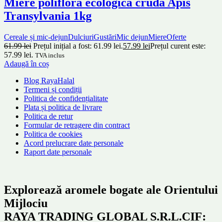
Miere polifloră ecologică crudă Apis
Transylvania 1kg
Cereale și mic-dejun
Dulciuri
Gustări
Mic dejun
Miere
Oferte
61.99
lei
Prețul inițial a fost: 61.99 lei.
57.99
lei
Prețul curent este:
57.99 lei.
TVA inclus
Adaugă în coș
Blog RayaHalal
Termeni și condiții
Politica de confidențialitate
Plata și politica de livrare
Politica de retur
Formular de retragere din contract
Politica de cookies
Acord prelucrare date personale
Raport date personale
Explorează aromele bogate ale Orientului
Mijlociu
RAYA TRADING GLOBAL S.R.L.CIF: