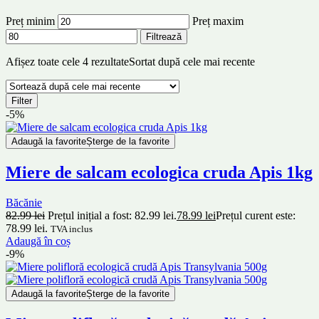
Preț minim
Preț maxim
Filtrează
Afișez toate cele 4 rezultate
Sortat după cele mai recente
Filter
-5%
Adaugă la favorite
Șterge de la favorite
Miere de salcam ecologica cruda Apis 1kg
Băcănie
82.99
lei
Prețul inițial a fost: 82.99 lei.
78.99
lei
Prețul curent este:
78.99 lei.
TVA inclus
Adaugă în coș
-9%
Adaugă la favorite
Șterge de la favorite