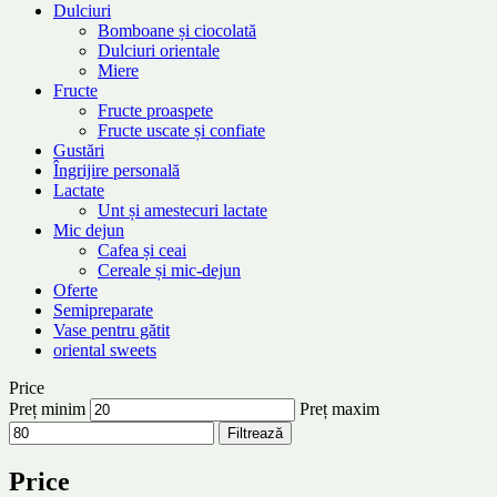
Dulciuri
Bomboane și ciocolată
Dulciuri orientale
Miere
Fructe
Fructe proaspete
Fructe uscate și confiate
Gustări
Îngrijire personală
Lactate
Unt și amestecuri lactate
Mic dejun
Cafea și ceai
Cereale și mic-dejun
Oferte
Semipreparate
Vase pentru gătit
oriental sweets
Price
Preț minim
Preț maxim
Filtrează
Price