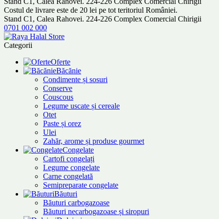
Stand C1, Calea Rahovei. 224-226 Complex Comercial Chirigii
Costul de livrare este de 20 lei pe tot teritoriul României.
Stand C1, Calea Rahovei. 224-226 Complex Comercial Chirigii
0701 002 000
Categorii
Oferte
Băcănie
Condimente și sosuri
Conserve
Couscous
Legume uscate și cereale
Otet
Paste și orez
Ulei
Zahăr, arome și produse gourmet
Congelate
Cartofi congelați
Legume congelate
Carne congelată
Semipreparate congelate
Băuturi
Băuturi carbogazoase
Băuturi necarbogazoase și siropuri