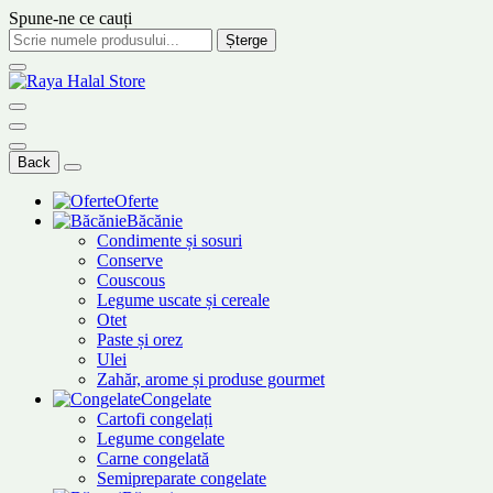
Spune-ne ce cauți
Șterge
Back
Oferte
Băcănie
Condimente și sosuri
Conserve
Couscous
Legume uscate și cereale
Otet
Paste și orez
Ulei
Zahăr, arome și produse gourmet
Congelate
Cartofi congelați
Legume congelate
Carne congelată
Semipreparate congelate