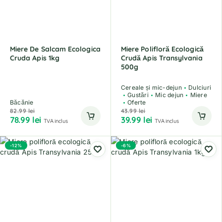
Miere De Salcam Ecologica
Miere Polifloră Ecologică
Cruda Apis 1kg
Crudă Apis Transylvania
500g
Cereale și mic-dejun
Dulciuri
Gustări
Mic dejun
Miere
Băcănie
Oferte
82.99
lei
43.99
lei
78.99
lei
39.99
lei
TVA inclus
TVA inclus
-12%
-6%