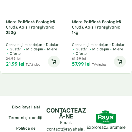
Miere Polifloră Ecologică
Miere Polifloră Ecologică
Crudă Apis Transylvania
Crudă Apis Transylvania
250g
1kg
Cereale și mic-dejun
Dulciuri
Cereale și mic-dejun
Dulciuri
Gustări
Mic dejun
Miere
Gustări
Mic dejun
Miere
Oferte
Oferte
24.99
lei
61.99
lei
21.99
lei
57.99
lei
TVA inclus
TVA inclus
Blog RayaHalal
CONTACTEAZ
Ă-NE
Termeni și condiții
Email:
Explorează aromele
Politica de
contact@rayahalal.