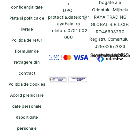
bogate ale
ro
confidențialitate
Orientului Mijlociu
DPO:
protectia.datelor@r
RAYA TRADING
Plata și politica de
ayahalal.ro
GLOBAL S.R.L.CIF:
livrare
Telefon: 0701 002
RO46693290
000
Registru Comertului:
Politica de retur
J29/329/2023
Formular de
copyrights © Rayahalal.ro 2025. Soluție eCommerce administrată de
retragere din
contract
Politica de cookies
Acord prelucrare
date personale
Raport date
personale