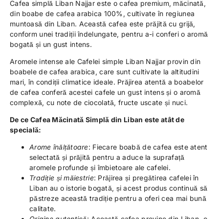
Cafea simplă Liban Najjar este o cafea premium, măcinată,
din boabe de cafea arabica 100%, cultivate în regiunea
muntoasă din Liban. Această cafea este prăjită cu grijă,
conform unei tradiții îndelungate, pentru a-i conferi o aromă
bogată și un gust intens.
Aromele intense ale Cafelei simple Liban Najjar provin din
boabele de cafea arabica, care sunt cultivate la altitudini
mari, în condiții climatice ideale. Prăjirea atentă a boabelor
de cafea conferă acestei cafele un gust intens și o aromă
complexă, cu note de ciocolată, fructe uscate și nuci.
De ce Cafea Măcinată Simplă din Liban este atât de
specială:
Arome înălțătoare
: Fiecare boabă de cafea este atent
selectată și prăjită pentru a aduce la suprafață
aromele profunde și îmbietoare ale cafelei.
Tradiție și măiestrie
: Prăjirea și pregătirea cafelei în
Liban au o istorie bogată, și acest produs continuă să
păstreze această tradiție pentru a oferi cea mai bună
calitate.
Origine autentică
: Această cafea provine din Liban, o