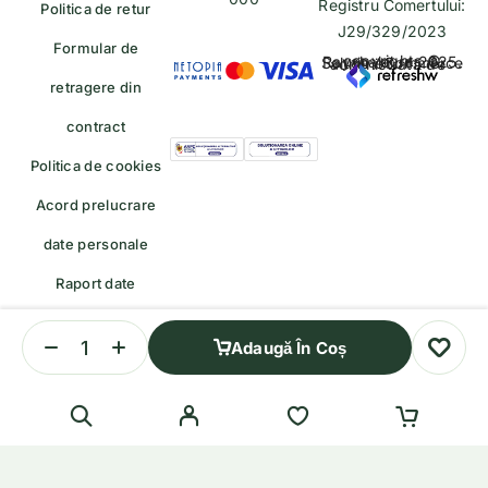
Registru Comertului:
Politica de retur
J29/329/2023
Formular de
copyrights © Rayahalal.ro 2025. Soluție eCommerce administrată de
retragere din
contract
Politica de cookies
Acord prelucrare
date personale
Raport date
personale
Adaugă În Coș
Formular de retragere — trimiteți o cerere de retragere/retur
English
(
Engleză
)
Română