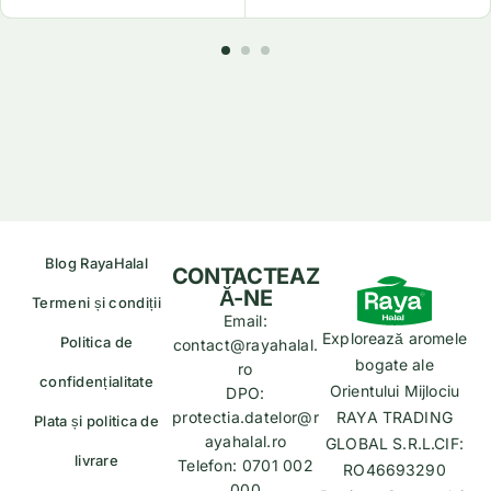
Blog RayaHalal
CONTACTEAZ
Ă-NE
Termeni și condiții
Email:
Explorează aromele
Politica de
contact@rayahalal.
bogate ale
ro
confidențialitate
Orientului Mijlociu
DPO:
protectia.datelor@r
RAYA TRADING
Plata și politica de
ayahalal.ro
GLOBAL S.R.L.CIF:
livrare
Telefon: 0701 002
RO46693290
000