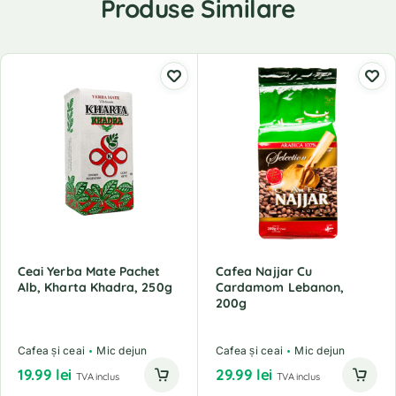
Produse Similare
Ceai Yerba Mate Pachet
Cafea Najjar Cu
Alb, Kharta Khadra, 250g
Cardamom Lebanon,
200g
Cafea și ceai
Mic dejun
Cafea și ceai
Mic dejun
19.99
lei
29.99
lei
TVA inclus
TVA inclus