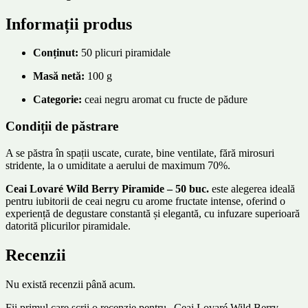
Informații produs
Conținut:
50 plicuri piramidale
Masă netă:
100 g
Categorie:
ceai negru aromat cu fructe de pădure
Condiții de păstrare
A se păstra în spații uscate, curate, bine ventilate, fără mirosuri
stridente, la o umiditate a aerului de maximum 70%.
Ceai Lovaré Wild Berry Piramide – 50 buc.
este alegerea ideală
pentru iubitorii de ceai negru cu arome fructate intense, oferind o
experiență de degustare constantă și elegantă, cu infuzare superioară
datorită plicurilor piramidale.
Recenzii
Nu există recenzii până acum.
Fii primul care scrii o recenzie pentru „Ceai Lovaré Wild Berry