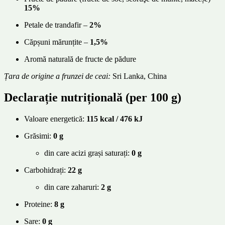
15%
Petale de trandafir –
2%
Căpșuni mărunțite –
1,5%
Aromă naturală de fructe de pădure
Țara de origine a frunzei de ceai:
Sri Lanka, China
Declarație nutrițională (per 100 g)
Valoare energetică:
115 kcal / 476 kJ
Grăsimi:
0 g
din care acizi grași saturați:
0 g
Carbohidrați:
22 g
din care zaharuri:
2 g
Proteine:
8 g
Sare:
0 g