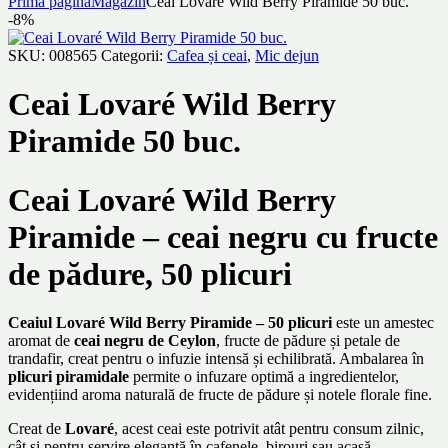
Prima pagină
Magazin
Ceai Lovaré Wild Berry Piramide 50 buc.
-8%
SKU:
008565
Categorii:
Cafea și ceai
,
Mic dejun
Ceai Lovaré Wild Berry
Piramide 50 buc.
Ceai Lovaré Wild Berry
Piramide – ceai negru cu fructe
de pădure, 50 plicuri
Ceaiul Lovaré Wild Berry Piramide – 50 plicuri
este un amestec
aromat de
ceai negru de Ceylon
, fructe de pădure și petale de
trandafir, creat pentru o infuzie intensă și echilibrată. Ambalarea în
plicuri piramidale
permite o infuzare optimă a ingredientelor,
evidențiind aroma naturală de fructe de pădure și notele florale fine.
Creat de
Lovaré
, acest ceai este potrivit atât pentru consum zilnic,
cât și pentru servire elegantă în cafenele, birouri sau acasă.