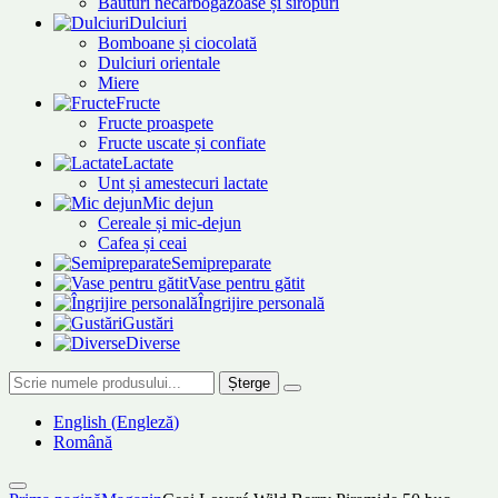
Băuturi necarbogazoase și siropuri
Dulciuri
Bomboane și ciocolată
Dulciuri orientale
Miere
Fructe
Fructe proaspete
Fructe uscate și confiate
Lactate
Unt și amestecuri lactate
Mic dejun
Cereale și mic-dejun
Cafea și ceai
Semipreparate
Vase pentru gătit
Îngrijire personală
Gustări
Diverse
Șterge
English
(
Engleză
)
Română