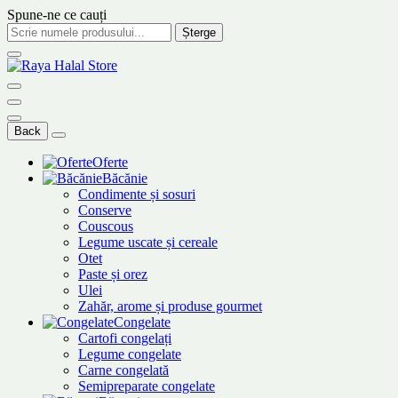
Spune-ne ce cauți
Șterge
Back
Oferte
Băcănie
Condimente și sosuri
Conserve
Couscous
Legume uscate și cereale
Otet
Paste și orez
Ulei
Zahăr, arome și produse gourmet
Congelate
Cartofi congelați
Legume congelate
Carne congelată
Semipreparate congelate