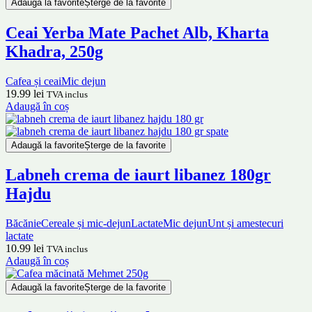
Adaugă la favorite
Șterge de la favorite
Ceai Yerba Mate Pachet Alb, Kharta
Khadra, 250g
Cafea și ceai
Mic dejun
19.99
lei
TVA inclus
Adaugă în coș
Adaugă la favorite
Șterge de la favorite
Labneh crema de iaurt libanez 180gr
Hajdu
Băcănie
Cereale și mic-dejun
Lactate
Mic dejun
Unt și amestecuri
lactate
10.99
lei
TVA inclus
Adaugă în coș
Adaugă la favorite
Șterge de la favorite