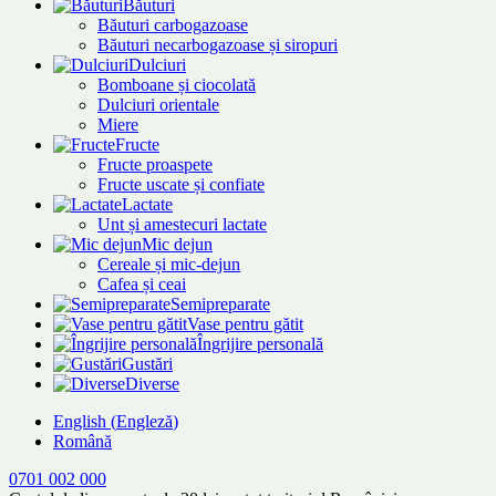
Băuturi
Băuturi carbogazoase
Băuturi necarbogazoase și siropuri
Dulciuri
Bomboane și ciocolată
Dulciuri orientale
Miere
Fructe
Fructe proaspete
Fructe uscate și confiate
Lactate
Unt și amestecuri lactate
Mic dejun
Cereale și mic-dejun
Cafea și ceai
Semipreparate
Vase pentru gătit
Îngrijire personală
Gustări
Diverse
English
(
Engleză
)
Română
0701 002 000