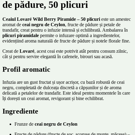
de pădure, 50 plicuri
Ceaiul Lovaré Wild Berry Piramide – 50 plicuri
este un amestec
aromat de
ceai negru de Ceylon
, fructe de pădure și petale de
trandafir, creat pentru o infuzie intensă și echilibrată. Ambalarea în
plicuri piramidale
permite o infuzare optimă a ingredientelor,
evidențiind aroma naturală de fructe de pădure și notele florale fine.
Creat de
Lovaré
, acest ceai este potrivit atât pentru consum zilnic,
cât și pentru servire elegantă în cafenele, birouri sau acasă.
Profil aromatic
Infuzia are un gust fructat și ușor acrișor, cu bază robustă de ceai
negru, completată de dulceața discretă a căpșunilor și de aroma
delicată a petalelor de trandafir. Este ideal pentru momentele în care
îți dorești un ceai aromat, revigorant și bine echilibrat.
Ingrediente
Frunze de
ceai negru de Ceylon
Fructe de pădure (fructe de soc, scoruşe de munte, măceșe) –