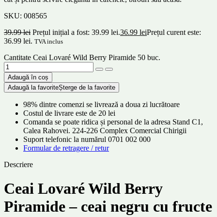
SKU:
008565
39.99
lei
Prețul inițial a fost: 39.99 lei.
36.99
lei
Prețul curent este:
36.99 lei.
TVA inclus
Cantitate Ceai Lovaré Wild Berry Piramide 50 buc.
Adaugă în coș
Adaugă la favorite
Șterge de la favorite
98% dintre comenzi se livrează a doua zi lucrătoare
Costul de livrare este de 20 lei
Comanda se poate ridica și personal de la adresa Stand C1,
Calea Rahovei. 224-226 Complex Comercial Chirigii
Suport telefonic la numărul 0701 002 000
Formular de retragere / retur
Descriere
Ceai Lovaré Wild Berry
Piramide – ceai negru cu fructe