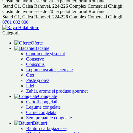
Costul de livrare este de 20 lei pe tot teritoriul României.
Stand C1, Calea Rahovei. 224-226 Complex Comercial Chirigii
Costul de livrare este de 20 lei pe tot teritoriul României.
Stand C1, Calea Rahovei. 224-226 Complex Comercial Chirigii
0701 002 000
Categorii
Oferte
Băcănie
Condimente și sosuri
Conserve
Couscous
Legume uscate și cereale
Otet
Paste și orez
Ulei
Zahăr, arome și produse gourmet
Congelate
Cartofi congelați
Legume congelate
Carne congelată
Semipreparate congelate
Băuturi
Băuturi carbogazoase