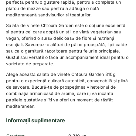
perfectă pentru o gustare rapidă, pentru a completa un
platou de mezze sau pentru a adăuga o notă
mediteraneană sandvișurilor și toasturilor.
Salata de vinete Chtoura Garden este o opțiune excelentă
și pentru cei care adoptă un stil de viață vegetarian sau
vegan, oferind o sursă delicioasă de fibre și nutrienți
esențiali. Savureaz-o alături de pâine proaspătă, lipii calde
sau ca o garnitură răcoritoare pentru felurile principale.
Gustul său versatil o face un acompaniament ideal pentru o
varietate de preparate.
Alege această salată de vinete Chtoura Garden 310g
pentru o experiență culinară autentică, convenabilă și plină
de savoare. Bucură-te de prospețimea vinetelor și de
combinația armonioasă de arome, care îți va încânta
papilele gustative și îți va oferi un moment de răsfăț
mediteranean.
Informații suplimentare
Greutate
0.310 kg