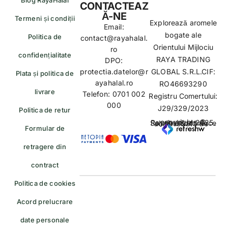
CONTACTEAZ
Ă-NE
Termeni și condiții
Explorează aromele
Email:
bogate ale
Politica de
contact@rayahalal.
Orientului Mijlociu
ro
confidențialitate
RAYA TRADING
DPO:
protectia.datelor@r
GLOBAL S.R.L.CIF:
Plata și politica de
ayahalal.ro
RO46693290
livrare
Telefon: 0701 002
Registru Comertului:
000
J29/329/2023
Politica de retur
copyrights © Rayahalal.ro 2025. Soluție eCommerce administrată de
Formular de
retragere din
contract
Politica de cookies
Acord prelucrare
date personale