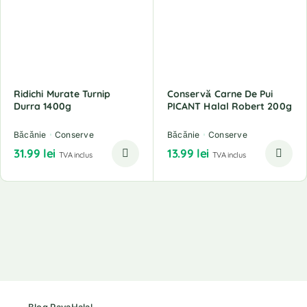
Ridichi Murate Turnip
Conservă Carne De Pui
Durra 1400g
PICANT Halal Robert 200g
Băcănie
Conserve
Băcănie
Conserve
31.99
lei
13.99
lei
TVA inclus
TVA inclus
Blog RayaHalal