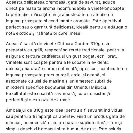
Această delicatesă cremoasă, gata de savurat, aduce
direct pe masa ta aroma inconfundabilă a vinetelor coapte
la perfecție, mărunțite fin și amestecate cu atenție cu
legume proaspete și condimente aromate. Este aperitivul
perfect sau o garnitură delicioasă, ideală pentru a adăuga o
notă exotică și rafinată oricărei mese.
Această salată de vinete Chtoura Garden 310g este
preparată cu grijă, respectând rețete tradiționale, pentru a
asigura o textură catifelată și un gust bogat, echilibrat.
Vinetele sunt coapte pentru a le scoate în evidență
dulceața naturală și aroma afumată, apoi sunt combinate cu
legume proaspete precum roșii, ardei și ceapă, și
asezonate cu ulei de măsline și un amestec subtil de
mirodenii specifice bucătăriei din Orientul Mijlociu.
Rezultatul este o salată savuroasă, cu o consistență
perfectă și o explozie de arome.
Ambalajul de 310g este ideal pentru a fi savurat individual
sau pentru a fi împărțit ca aperitiv. Fiind un produs gata de
mâncat, nu necesită nicio preparare suplimentară – pur și
simplu deschizi borcanul și te bucuri de gust. Este soluția