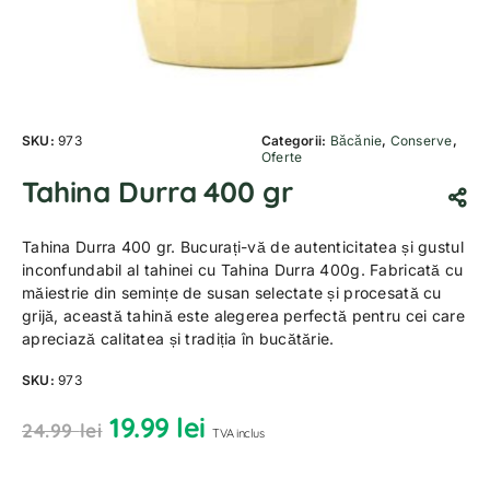
SKU:
973
Categorii:
Băcănie
,
Conserve
,
Oferte
Tahina Durra 400 gr
Tahina Durra 400 gr. Bucurați-vă de autenticitatea și gustul
inconfundabil al tahinei cu Tahina Durra 400g. Fabricată cu
măiestrie din semințe de susan selectate și procesată cu
grijă, această tahină este alegerea perfectă pentru cei care
apreciază calitatea și tradiția în bucătărie.
SKU:
973
19.99
lei
24.99
lei
TVA inclus