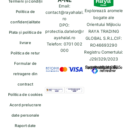
Termeni și condiții
Email:
Explorează aromele
Politica de
contact@rayahalal.
bogate ale
ro
confidențialitate
Orientului Mijlociu
DPO:
protectia.datelor@r
RAYA TRADING
Plata și politica de
ayahalal.ro
GLOBAL S.R.L.CIF:
livrare
Telefon: 0701 002
RO46693290
000
Registru Comertului:
Politica de retur
J29/329/2023
Formular de
copyrights © Rayahalal.ro 2025. Soluție eCommerce administrată de
retragere din
contract
Politica de cookies
Acord prelucrare
date personale
Raport date