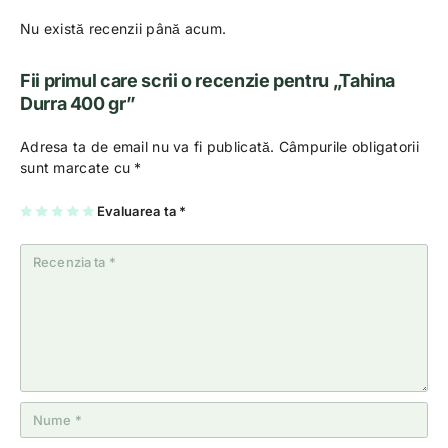
Nu există recenzii până acum.
Fii primul care scrii o recenzie pentru „Tahina
Durra 400 gr”
Adresa ta de email nu va fi publicată.
Câmpurile obligatorii
sunt marcate cu
*
U
2
3
4
Evaluarea ta
5
*
na
di
di
di
di
di
n
n
n
n
n
5
5
5
5
5
st
st
st
st
st
el
el
el
el
el
e
e
e
e
e