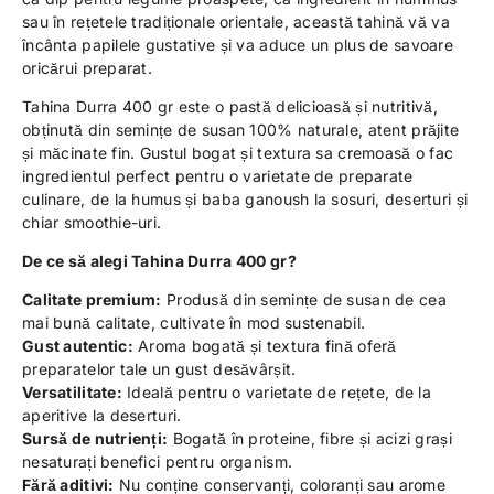
sau în rețetele tradiționale orientale, această tahină vă va
încânta papilele gustative și va aduce un plus de savoare
oricărui preparat.
Tahina Durra 400 gr este o pastă delicioasă și nutritivă,
obținută din semințe de susan 100% naturale, atent prăjite
și măcinate fin. Gustul bogat și textura sa cremoasă o fac
ingredientul perfect pentru o varietate de preparate
culinare, de la humus și baba ganoush la sosuri, deserturi și
chiar smoothie-uri.
De ce să alegi Tahina Durra 400 gr?
Calitate premium:
Produsă din semințe de susan de cea
mai bună calitate, cultivate în mod sustenabil.
Gust autentic:
Aroma bogată și textura fină oferă
preparatelor tale un gust desăvârșit.
Versatilitate:
Ideală pentru o varietate de rețete, de la
aperitive la deserturi.
Sursă de nutrienți:
Bogată în proteine, fibre și acizi grași
nesaturați benefici pentru organism.
Fără aditivi:
Nu conține conservanți, coloranți sau arome