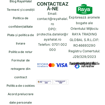
Blog RayaHalal
CONTACTEAZ
Ă-NE
Termeni și condiții
Email:
Explorează aromele
Politica de
contact@rayahalal.
bogate ale
ro
confidențialitate
Orientului Mijlociu
DPO:
protectia.datelor@r
RAYA TRADING
Plata și politica de
ayahalal.ro
GLOBAL S.R.L.CIF:
livrare
Telefon: 0701 002
RO46693290
000
Registru Comertului:
Politica de retur
J29/329/2023
Formular de
copyrights © Rayahalal.ro 2025. Soluție eCommerce administrată de
retragere din
contract
Politica de cookies
Acord prelucrare
date personale