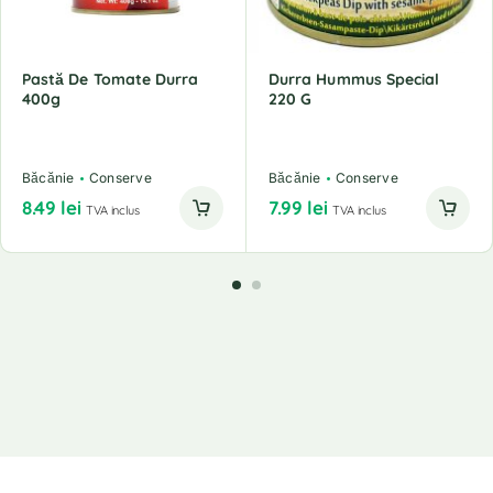
Pastă De Tomate Durra
Durra Hummus Special
400g
220 G
Băcănie
Conserve
Băcănie
Conserve
8.49
lei
7.99
lei
TVA inclus
TVA inclus