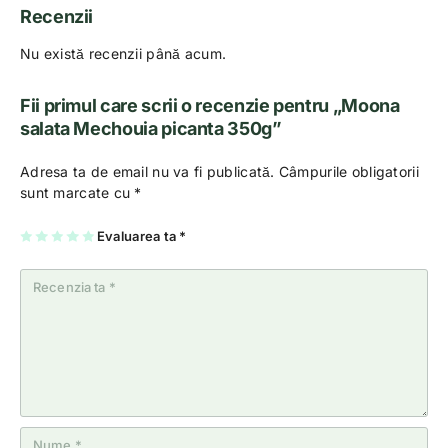
Recenzii
Nu există recenzii până acum.
Fii primul care scrii o recenzie pentru „Moona
salata Mechouia picanta 350g”
Adresa ta de email nu va fi publicată.
Câmpurile obligatorii
sunt marcate cu
*
U
2
3
4
Evaluarea ta
5
*
na
di
di
di
di
di
n
n
n
n
n
5
5
5
5
5
st
st
st
st
st
el
el
el
el
el
e
e
e
e
e