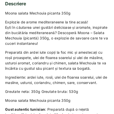
Descriere
Moona salata Mechouia picanta 350g
Explozie de arome mediteraneene la tine acasă!
Ești în căutarea unei gustări delicioase și aromate, inspirate
din bucătăria mediteraneană? Descoperă Moona – Salata
Mechouia (picantă) 350g, o explozie de savoare care te va
cuceri instantaneu!
Preparată din ardei iute copți la foc mic și amestecați cu
roșii proaspete, ulei de floarea soarelui și ulei de măsline,
usturoi aromat, coriandru și chimen, salata Mechouia te va
încânta cu gustul său picant și textura sa bogată.
Ingrediente: ardei iute, rosii, ulei de floarea soarelui, ulei de
masline, usturoi, coriandru, chimen, sare, conservant.
Greutate neta: 350g Greutate bruta: 530g
Moona salata Mechouia picanta 350g
Gust autentic tunisian
: Preparată după o rețetă