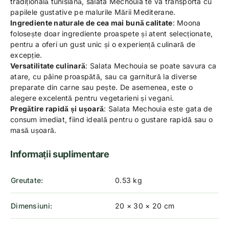
tradițională tunisiană, salata Mechouia te va transporta cu
papilele gustative pe malurile Mării Mediterane.
Ingrediente naturale de cea mai bună calitate
: Moona
folosește doar ingrediente proaspete și atent selecționate,
pentru a oferi un gust unic și o experiență culinară de
excepție.
Versatilitate culinară
: Salata Mechouia se poate savura ca
atare, cu pâine proaspătă, sau ca garnitură la diverse
preparate din carne sau pește. De asemenea, este o
alegere excelentă pentru vegetarieni și vegani.
Pregătire rapidă și ușoară
: Salata Mechouia este gata de
consum imediat, fiind ideală pentru o gustare rapidă sau o
masă ușoară.
Informații suplimentare
Greutate
0.53 kg
Dimensiuni
20 × 30 × 20 cm