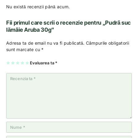
Nu există recenzii până acum.
Fii primul care scrii o recenzie pentru „Pudră suc
lămâie Aruba 30g”
Adresa ta de email nu va fi publicată.
Câmpurile obligatorii
sunt marcate cu
*
U
2
3
4
Evaluarea ta
5
*
na
di
di
di
di
di
n
n
n
n
n
5
5
5
5
5
st
st
st
st
st
el
el
el
el
el
e
e
e
e
e