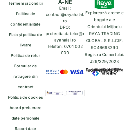
Ă-NE
Termeni și condiții
Email:
Explorează aromele
Politica de
contact@rayahalal.
bogate ale
ro
confidențialitate
Orientului Mijlociu
DPO:
protectia.datelor@r
RAYA TRADING
Plata și politica de
ayahalal.ro
GLOBAL S.R.L.CIF:
livrare
Telefon: 0701 002
RO46693290
000
Registru Comertului:
Politica de retur
J29/329/2023
Formular de
copyrights © Rayahalal.ro 2025. Soluție eCommerce administrată de
retragere din
contract
Politica de cookies
Acord prelucrare
date personale
Raport date