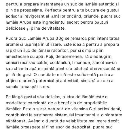
pentru a prepara instantaneu un suc de lămâie autentic și
plin de prospețime. Perfectă pentru a te bucura de gustul
acrișor și revigorant al lămâilor oricând, oriunde, pudra suc
lămâie Aruba este ingredientul secret pentru băuturi
delicioase și pline de vitalitate.
Pudra Suc Lămâie Aruba 30g se remarcă prin intensitatea
aromei și ușurința în utilizare. Este ideală pentru a prepara
rapid un suc de lămâie răcoritor, pur și simplu prin
amestecare cu apă. Poți, de asemenea, să o adaugi în
ceaiuri reci sau calde, cocktailuri, limonade, smoothie-uri
sau chiar în apă minerală pentru o băutură efervescentă și
plină de gust. O cantitate mică este suficientă pentru a
obține o aromă puternică și autentică, similară cu cea a
sucului proaspăt stors.
Pe lângă gustul său delicios, pudra de lămâie este o
modalitate excelentă de a beneficia de proprietățile
lămâilor. Este o sursă naturală de vitamina C și antioxidanți,
contribuind la susținerea sistemului imunitar și la o hidratare
sănătoasă. Având o durată de valabilitate mai mare decât
lămâile proaspete și fiind ușor de depozitat, pudra suc