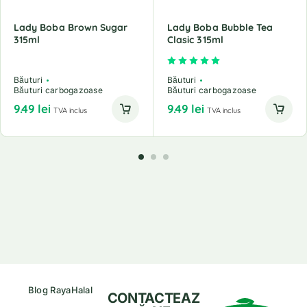
Lady Boba Brown Sugar
Lady Boba Bubble Tea
315ml
Clasic 315ml
Evaluat la
5.00
din 5
Băuturi
Băuturi
Băuturi carbogazoase
Băuturi carbogazoase
9.49
lei
9.49
lei
TVA inclus
TVA inclus
Blog RayaHalal
CONTACTEAZ