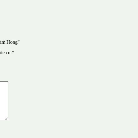
adam Hong”
ate cu
*