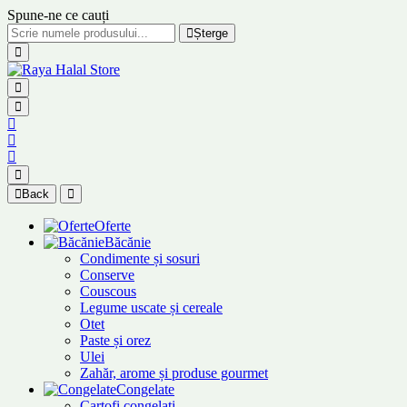
Spune-ne ce cauți
Șterge
Back
Oferte
Băcănie
Condimente și sosuri
Conserve
Couscous
Legume uscate și cereale
Otet
Paste și orez
Ulei
Zahăr, arome și produse gourmet
Congelate
Cartofi congelați