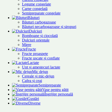
Legume congelate
Carne congelată
Semipreparate congelate
Băuturi
Băuturi carbogazoase
Băuturi necarbogazoase și siropuri
Dulciuri
Bomboane și ciocolată
Dulciuri orientale
Miere
Fructe
Fructe proaspete
Fructe uscate și confiate
Lactate
Unt și amestecuri lactate
Mic dejun
Cereale și mic-dejun
Cafea și ceai
Semipreparate
Vase pentru gătit
Îngrijire personală
Gustări
Diverse