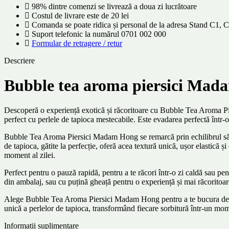
98% dintre comenzi se livrează a doua zi lucrătoare
Costul de livrare este de 20 lei
Comanda se poate ridica și personal de la adresa Stand C1,
Suport telefonic la numărul 0701 002 000
Formular de retragere / retur
Descriere
Bubble tea aroma piersici Ma
Descoperă o experiență exotică și răcoritoare cu Bubble Tea Aroma Pier
perfect cu perlele de tapioca mestecabile. Este evadarea perfectă într-o 
Bubble Tea Aroma Piersici Madam Hong se remarcă prin echilibrul său pe
de tapioca, gătite la perfecție, oferă acea textură unică, ușor elastică 
moment al zilei.
Perfect pentru o pauză rapidă, pentru a te răcori într-o zi caldă sau p
din ambalaj, sau cu puțină gheață pentru o experiență și mai răcoritoare
Alege Bubble Tea Aroma Piersici Madam Hong pentru a te bucura de o bău
unică a perlelor de tapioca, transformând fiecare sorbitură într-un mo
Informații suplimentare