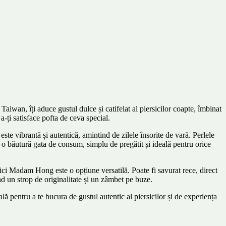
wan, îți aduce gustul dulce și catifelat al piersicilor coapte, îmbinat
a-ți satisface pofta de ceva special.
e vibrantă și autentică, amintind de zilele însorite de vară. Perlele
ste o băutură gata de consum, simplu de pregătit și ideală pentru orice
ici Madam Hong este o opțiune versatilă. Poate fi savurat rece, direct
nd un strop de originalitate și un zâmbet pe buze.
pentru a te bucura de gustul autentic al piersicilor și de experiența