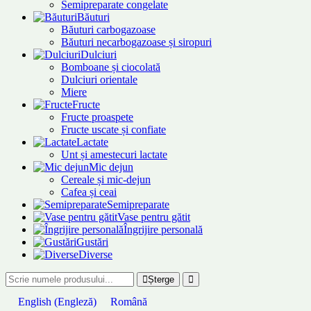
Semipreparate congelate
Băuturi
Băuturi carbogazoase
Băuturi necarbogazoase și siropuri
Dulciuri
Bomboane și ciocolată
Dulciuri orientale
Miere
Fructe
Fructe proaspete
Fructe uscate și confiate
Lactate
Unt și amestecuri lactate
Mic dejun
Cereale și mic-dejun
Cafea și ceai
Semipreparate
Vase pentru gătit
Îngrijire personală
Gustări
Diverse
Șterge
English
(
Engleză
)
Română