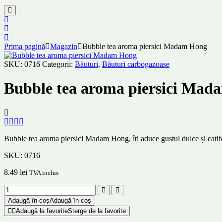
Prima pagină
Magazin
Bubble tea aroma piersici Madam Hong
SKU:
0716
Categorii:
Băuturi
,
Băuturi carbogazoase
Bubble tea aroma piersici Ma
Bubble tea aroma piersici Madam Hong, îți aduce gustul dulce și catifel
SKU:
0716
8.49
lei
TVA inclus
Adaugă în coș
Adaugă în coș
Adaugă la favorite
Șterge de la favorite