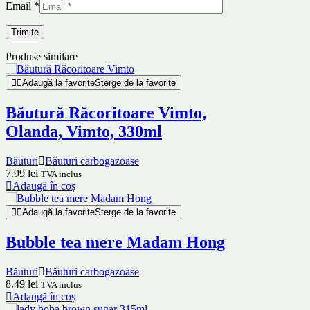
Email
*
Produse similare
Adaugă la favorite
Șterge de la favorite
Băutură Răcoritoare Vimto,
Olanda, Vimto, 330ml
Băuturi
Băuturi carbogazoase
7.99
lei
TVA inclus
Adaugă în coș
Adaugă la favorite
Șterge de la favorite
Bubble tea mere Madam Hong
Băuturi
Băuturi carbogazoase
8.49
lei
TVA inclus
Adaugă în coș