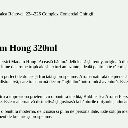
 Calea Rahovei. 224-226 Complex Comercial Chirigii
dam Hong 320ml
sici Madam Hong! Această băutură delicioasă și trendy, originară din Tai
lume de arome tropicale și texturi amuzante, ideală pentru a te răcori și 
rfect de dulceață fructată și prospețime. Aroma naturală de piersică est
și distractivă, care transformă fiecare înghițitură într-o mică aventură. E
entru a impresiona prietenii cu o băutură inedită, Bubble Tea Aroma Piers
. Este o alternativă distractivă și gustoasă la băuturile obișnuite, aducâ
tură modernă, delicioasă și plină de personalitate. Este soluția ideală 
ment de bucurie și prospețime.