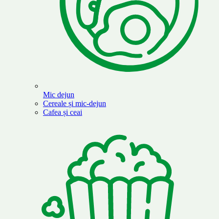
Mic dejun
Cereale și mic-dejun
Cafea și ceai