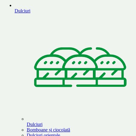
Dulciuri
Dulciuri
Bomboane și ciocolată
Dulciuri orientale