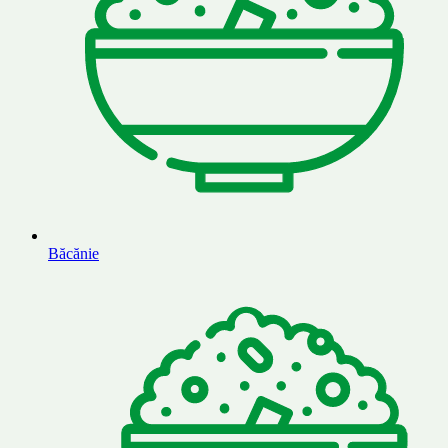
Băcănie