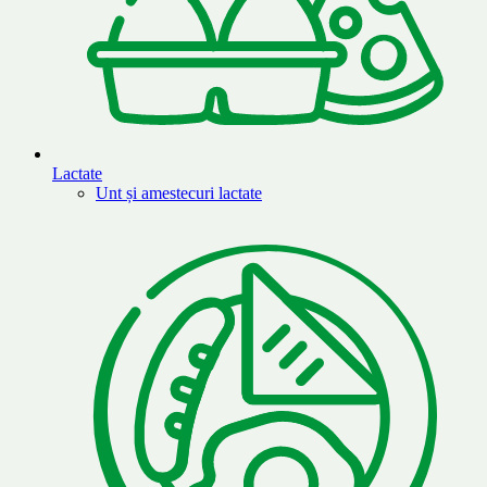
Lactate
Unt și amestecuri lactate