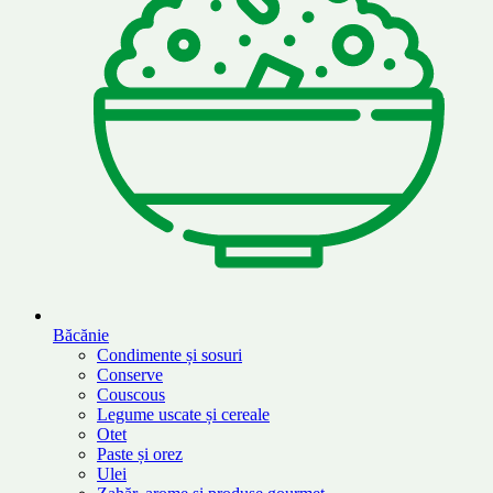
Băcănie
Condimente și sosuri
Conserve
Couscous
Legume uscate și cereale
Otet
Paste și orez
Ulei