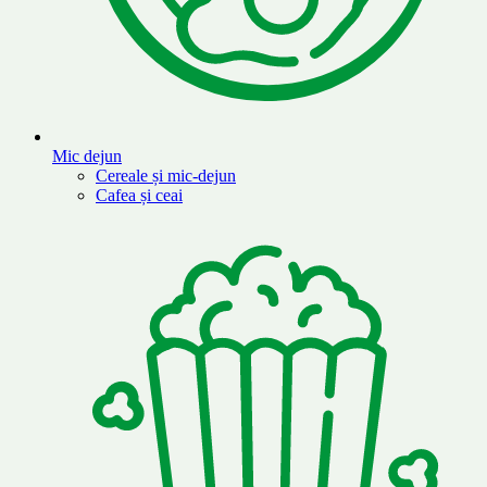
Mic dejun
Cereale și mic-dejun
Cafea și ceai