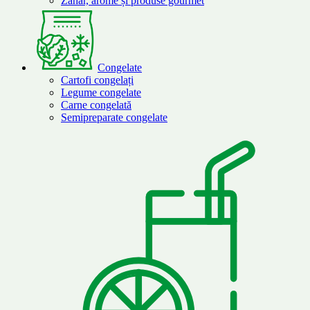
Zahăr, arome și produse gourmet
Congelate
Cartofi congelați
Legume congelate
Carne congelată
Semipreparate congelate