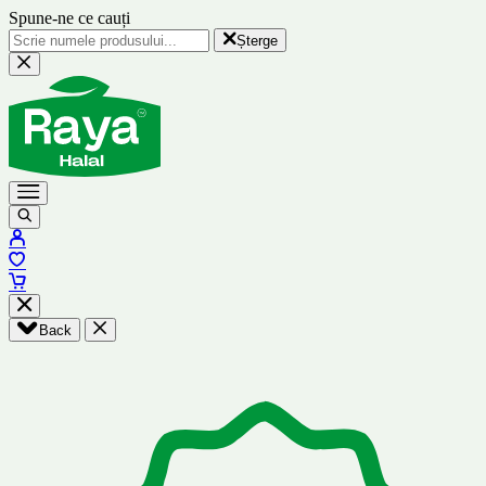
Spune-ne ce cauți
Șterge
Back