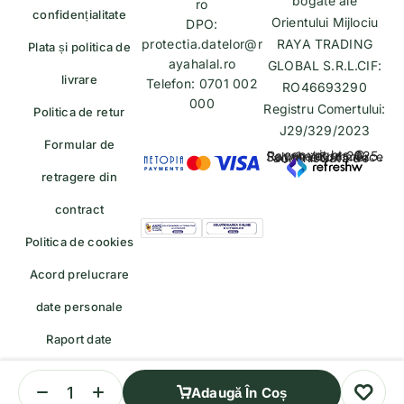
bogate ale
ro
confidențialitate
Orientului Mijlociu
DPO:
protectia.datelor@r
RAYA TRADING
Plata și politica de
ayahalal.ro
GLOBAL S.R.L.CIF:
livrare
Telefon: 0701 002
RO46693290
000
Registru Comertului:
Politica de retur
J29/329/2023
Formular de
copyrights © Rayahalal.ro 2025. Soluție eCommerce administrată de
retragere din
contract
Politica de cookies
Acord prelucrare
date personale
Raport date
personale
Adaugă În Coș