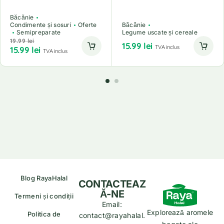
Băcănie
Condimente și sosuri
Oferte
Băcănie
Semipreparate
Legume uscate și cereale
19.99
lei
15.99
lei
TVA inclus
15.99
lei
TVA inclus
Blog RayaHalal
CONTACTEAZ
Ă-NE
Termeni și condiții
Email:
Explorează aromele
Politica de
contact@rayahalal.