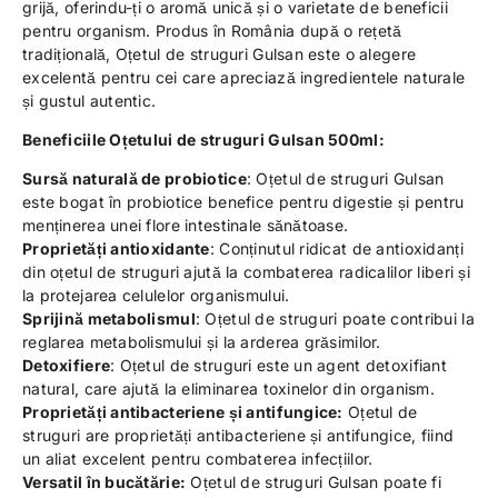
grijă, oferindu-ți o aromă unică și o varietate de beneficii
pentru organism. Produs în România după o rețetă
tradițională, Oțetul de struguri Gulsan este o alegere
excelentă pentru cei care apreciază ingredientele naturale
și gustul autentic.
Beneficiile Oțetului de struguri Gulsan 500ml:
Sursă naturală de probiotice
: Oțetul de struguri Gulsan
este bogat în probiotice benefice pentru digestie și pentru
menținerea unei flore intestinale sănătoase.
Proprietăți antioxidante
: Conținutul ridicat de antioxidanți
din oțetul de struguri ajută la combaterea radicalilor liberi și
la protejarea celulelor organismului.
Sprijină metabolismul
: Oțetul de struguri poate contribui la
reglarea metabolismului și la arderea grăsimilor.
Detoxifiere
: Oțetul de struguri este un agent detoxifiant
natural, care ajută la eliminarea toxinelor din organism.
Proprietăți antibacteriene și antifungice:
Oțetul de
struguri are proprietăți antibacteriene și antifungice, fiind
un aliat excelent pentru combaterea infecțiilor.
Versatil în bucătărie:
Oțetul de struguri Gulsan poate fi