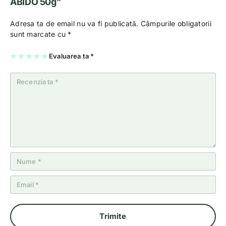
ABIDO 50g”
Adresa ta de email nu va fi publicată.
Câmpurile obligatorii
sunt marcate cu
*
U
2
3
4
Evaluarea ta
5
*
na
di
di
di
di
di
n
n
n
n
n
5
5
5
5
5
st
st
st
st
st
el
el
el
el
el
e
e
e
e
e