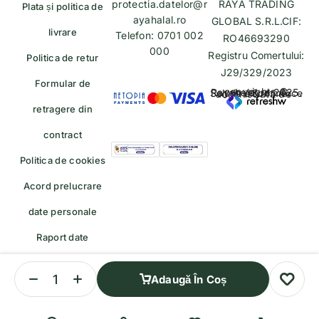
protectia.datelor@r
RAYA TRADING
Plata și politica de
ayahalal.ro
GLOBAL S.R.L.CIF:
livrare
Telefon: 0701 002
RO46693290
000
Registru Comertului:
Politica de retur
J29/329/2023
Formular de
copyrights © Rayahalal.ro 2025. Soluție eCommerce administrată de
retragere din
contract
Politica de cookies
Acord prelucrare
date personale
Raport date
personale
Adaugă În Coș
Formular de retragere — trimiteți o cerere de retragere/retur