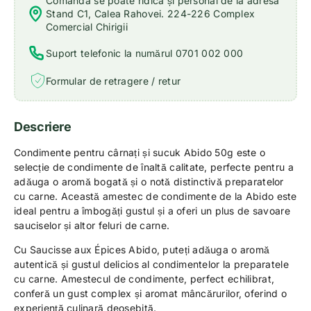
Comanda se poate ridica și personal de la adresa
Stand C1, Calea Rahovei. 224-226 Complex
Comercial Chirigii
Suport telefonic la numărul 0701 002 000
Formular de retragere / retur
Descriere
Condimente pentru cârnați și sucuk Abido 50g este o
selecție de condimente de înaltă calitate, perfecte pentru a
adăuga o aromă bogată și o notă distinctivă preparatelor
cu carne. Această amestec de condimente de la Abido este
ideal pentru a îmbogăți gustul și a oferi un plus de savoare
sauciselor și altor feluri de carne.
Cu Saucisse aux Épices Abido, puteți adăuga o aromă
autentică și gustul delicios al condimentelor la preparatele
cu carne. Amestecul de condimente, perfect echilibrat,
conferă un gust complex și aromat mâncărurilor, oferind o
experiență culinară deosebită.