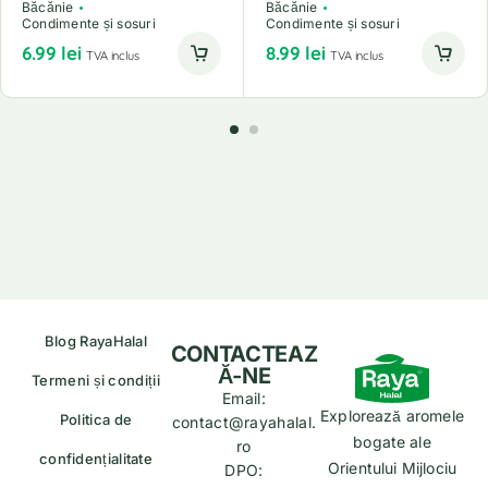
Băcănie
Băcănie
Condimente și sosuri
Condimente și sosuri
6.99
lei
8.99
lei
TVA inclus
TVA inclus
Blog RayaHalal
CONTACTEAZ
Ă-NE
Termeni și condiții
Email:
Explorează aromele
Politica de
contact@rayahalal.
bogate ale
ro
confidențialitate
Orientului Mijlociu
DPO: