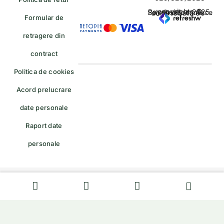
copyrights © Rayahalal.ro 2025. Soluție eCommerce administrată de
Formular de
retragere din
contract
Politica de cookies
Acord prelucrare
date personale
Raport date
personale
Formular de retragere — trimiteți o cerere de retragere/retur
English
(
Engleză
)
Română