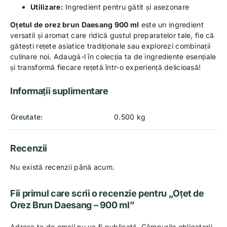
Utilizare:
Ingredient pentru gătit și asezonare
Oțetul de orez brun Daesang 900 ml
este un ingredient
versatil și aromat care ridică gustul preparatelor tale, fie că
gătești rețete asiatice tradiționale sau explorezi combinații
culinare noi. Adaugă-l în colecția ta de ingrediente esențiale
și transformă fiecare rețetă într-o experiență delicioasă!
Informații suplimentare
Greutate
0.500 kg
Recenzii
Nu există recenzii până acum.
Fii primul care scrii o recenzie pentru „Oțet de
Orez Brun Daesang – 900 ml”
Adresa ta de email nu va fi publicată.
Câmpurile obligatorii