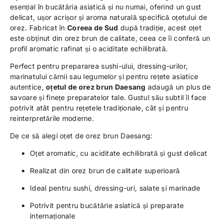
esențial în bucătăria asiatică și nu numai, oferind un gust
delicat, ușor acrișor și aroma naturală specifică oțetului de
orez. Fabricat în
Coreea de Sud
după tradiție, acest oțet
este obținut din orez brun de calitate, ceea ce îi conferă un
profil aromatic rafinat și o aciditate echilibrată.
Perfect pentru prepararea sushi-ului, dressing-urilor,
marinatului cărnii sau legumelor și pentru rețete asiatice
autentice,
oțetul de orez brun Daesang
adaugă un plus de
savoare și finețe preparatelor tale. Gustul său subtil îl face
potrivit atât pentru rețetele tradiționale, cât și pentru
reinterpretările moderne.
De ce să alegi oțet de orez brun Daesang:
Oțet aromatic, cu aciditate echilibrată și gust delicat
Realizat din orez brun de calitate superioară
Ideal pentru sushi, dressing-uri, salate și marinade
Potrivit pentru bucătărie asiatică și preparate
internaționale