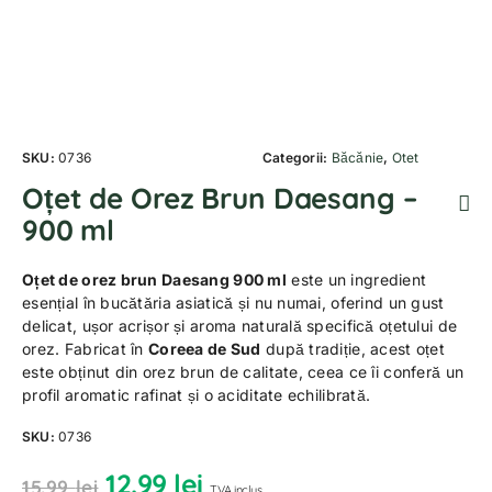
SKU:
0736
Categorii:
Băcănie
,
Otet
Oțet de Orez Brun Daesang –
900 ml
Oțet de orez brun Daesang 900 ml
este un ingredient
esențial în bucătăria asiatică și nu numai, oferind un gust
delicat, ușor acrișor și aroma naturală specifică oțetului de
orez. Fabricat în
Coreea de Sud
după tradiție, acest oțet
este obținut din orez brun de calitate, ceea ce îi conferă un
profil aromatic rafinat și o aciditate echilibrată.
SKU:
0736
12.99
lei
15.99
lei
TVA inclus