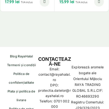
17.99
lei
15.99
lei
TVA inclus
TVA inclus
Blog RayaHalal
CONTACTEAZ
Ă-NE
Termeni și condiții
Explorează aromele
Email:
bogate ale
Politica de
contact@rayahalal.
Orientului Mijlociu
ro
confidențialitate
RAYA TRADING
DPO:
protectia.datelor@r
GLOBAL S.R.L.CIF:
Plata și politica de
ayahalal.ro
RO46693290
livrare
Telefon: 0701 002
Registru Comertului:
000
J29/329/2023
Politica de retur