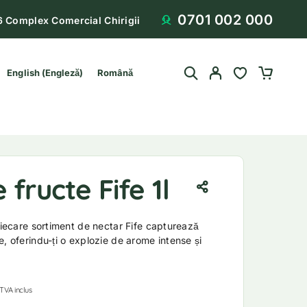
0701 002 000
6 Complex Comercial Chirigii
English
(
Engleză
)
Română
 fructe Fife 1l
 Fiecare sortiment de nectar Fife capturează
e, oferindu-ți o explozie de arome intense și
TVA inclus