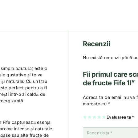
Recenzii
Nu există recenzii până a
 simplă băutură; este o
Fii primul care sc
ele gustative și te va
și naturale. Cu un litru
de fructe Fife 1l”
ste perfect pentru a fi
rești într-o zi caldă de
Adresa ta de email nu va f
 energizantă.
marcate cu
*
U
2
3
4
Evaluarea ta
5
*
na
di
di
di
di
r Fife capturează esența
di
n
n
n
n
n
5
5
5
5
 arome intense și naturale.
5
st
st
st
st
moase sau alte fructe de
st
el
el
el
el