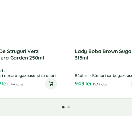
De Struguri Verzi
Lady Boba Brown Suga
oura Garden 250ml
315ml
ri
ri necarbogazoase și siropuri
Băuturi
Băuturi carbogazoas
9
lei
9.49
lei
TVA inclus
TVA inclus