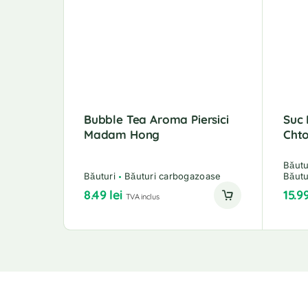
Bubble Tea Aroma Piersici
Suc 
Madam Hong
Cht
Băutu
Băuturi
Băuturi carbogazoase
Băutu
8.49
lei
15.9
TVA inclus