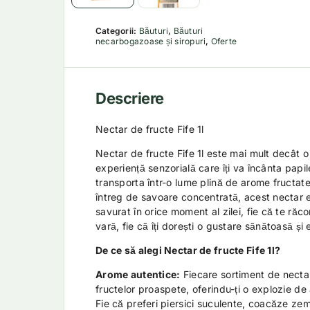
Categorii:
Băuturi
,
Băuturi
necarbogazoase și siropuri
,
Oferte
Descriere
Nectar de fructe Fife 1l
Nectar de fructe Fife 1l este mai mult decât o
experiență senzorială care îți va încânta papil
transporta într-o lume plină de arome fructate 
întreg de savoare concentrată, acest nectar e
savurat în orice moment al zilei, fie că te răco
vară, fie că îți dorești o gustare sănătoasă și
De ce să alegi Nectar de fructe Fife 1l?
Arome autentice:
Fiecare sortiment de necta
fructelor proaspete, oferindu-ți o explozie de
Fie că preferi piersici suculente, coacăze ze