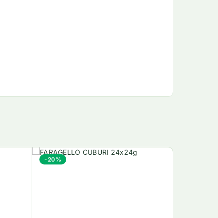
-20%
-10%