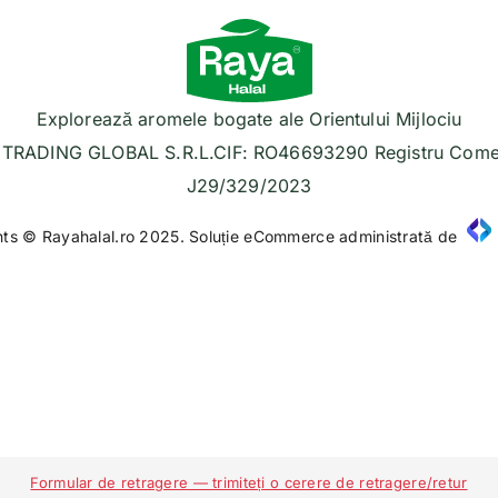
Explorează aromele bogate ale Orientului Mijlociu
TRADING GLOBAL S.R.L.CIF: RO46693290 Registru Comer
J29/329/2023
hts © Rayahalal.ro 2025. Soluție eCommerce administrată de
Formular de retragere — trimiteți o cerere de retragere/retur