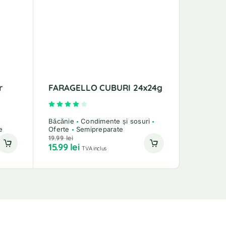
r
FARAGELLO CUBURI 24x24g
Ceai N
Negre A
Evaluat la
4.00
din 5
Băcănie
Condimente și sosuri
e
Oferte
Semipreparate
Cafea și 
19.99
lei
14.49
lei
15.99
lei
12.99
le
TVA inclus