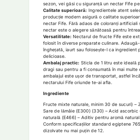
sezon, vei găsi cu siguranță un nectar Fife pe
Calitate superioară:
Ingredientele atent selec
producție modern asigură o calitate superioar
nectar Fife. Fără adaos de coloranți artificial
nectar este o alegere sănătoasă pentru întrea
Versatilitate:
Nectarul de fructe Fife este extr
folosit în diverse preparate culinare. Adaugă-l
înghețată, iaurt sau folosește-l ca ingredient 
delicioase.
Ambalaj practic:
Sticla de 1 litru este ideală 
dragi sau pentru a fi consumată în mai multe
ambalajul este ușor de transportat, astfel înc
nectarului Fife oriunde te-ai afla.
Ingrediente
Fructe mixte naturale, minim 30 de sucuri) –
Sare de lămâie (E300) (330) – Acid ascorbic (
naturală (E466) – Aditiv pentru aromă natural
Conform specificațiilor standard egiptene 76
dizolvate nu mai puțin de 12.