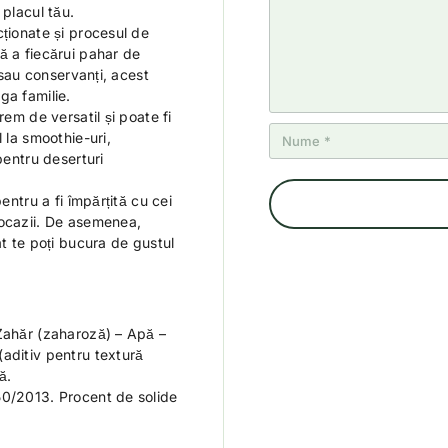
el
e
e
e
e
 placul tău.
e
ționate și procesul de
ă a fiecărui pahar de
i sau conservanți, acest
ga familie.
em de versatil și poate fi
 la smoothie-uri,
pentru deserturi
pentru a fi împărțită cu cei
 ocazii. De asemenea,
ât te poți bucura de gustul
 Zahăr (zaharoză) – Apă –
aditiv pentru textură
ă.
50/2013. Procent de solide