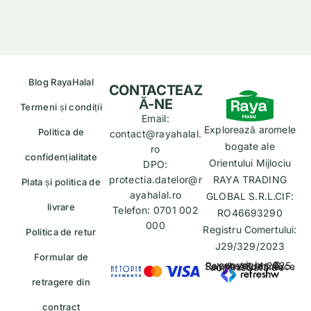
Blog RayaHalal
CONTACTEAZ
Ă-NE
Termeni și condiții
Email:
Explorează aromele
Politica de
contact@rayahalal.
bogate ale
ro
confidențialitate
Orientului Mijlociu
DPO:
protectia.datelor@r
RAYA TRADING
Plata și politica de
ayahalal.ro
GLOBAL S.R.L.CIF:
livrare
Telefon: 0701 002
RO46693290
000
Registru Comertului:
Politica de retur
J29/329/2023
Formular de
copyrights © Rayahalal.ro 2025. Soluție eCommerce administrată de
retragere din
contract