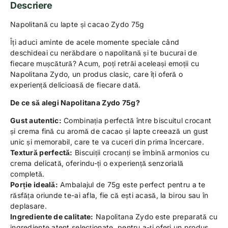
Descriere
Napolitană cu lapte și cacao Zydo 75g
Îți aduci aminte de acele momente speciale când
deschideai cu nerăbdare o napolitană și te bucurai de
fiecare mușcătură? Acum, poți retrăi aceleași emoții cu
Napolitana Zydo, un produs clasic, care îți oferă o
experiență delicioasă de fiecare dată.
De ce să alegi Napolitana Zydo 75g?
Gust autentic:
Combinația perfectă între biscuitul crocant
și crema fină cu aromă de cacao și lapte creează un gust
unic și memorabil, care te va cuceri din prima încercare.
Textură perfectă:
Biscuiții crocanți se îmbină armonios cu
crema delicată, oferindu-ți o experiență senzorială
completă.
Porție ideală:
Ambalajul de 75g este perfect pentru a te
răsfăța oriunde te-ai afla, fie că ești acasă, la birou sau în
deplasare.
Ingrediente de calitate:
Napolitana Zydo este preparată cu
ingrediente atent selecționate, pentru a-ți oferi un produs