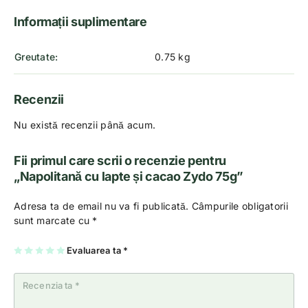
Informații suplimentare
Greutate
0.75 kg
Recenzii
Nu există recenzii până acum.
Fii primul care scrii o recenzie pentru
„Napolitană cu lapte și cacao Zydo 75g”
Adresa ta de email nu va fi publicată.
Câmpurile obligatorii
sunt marcate cu
*
U
2
3
4
Evaluarea ta
5
*
na
di
di
di
di
di
n
n
n
n
n
5
5
5
5
5
st
st
st
st
st
el
el
el
el
el
e
e
e
e
e