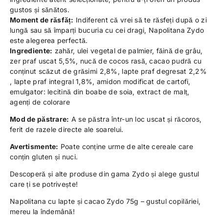
gustos și sănătos.
Moment de răsfăț:
Indiferent că vrei să te răsfeți după o zi
lungă sau să împarți bucuria cu cei dragi, Napolitana Zydo
este alegerea perfectă.
Ingrediente:
zahăr, ulei vegetal de palmier, făină de grâu,
zer praf uscat 5,5%, nucă de cocos rasă, cacao pudră cu
conținut scăzut de grăsimi 2,8%, lapte praf degresat 2,2%
, lapte praf integral 1,8%, amidon modificat de cartofi,
emulgator: lecitină din boabe de soia, extract de malț,
agenți de colorare
Mod de păstrare:
A se păstra într-un loc uscat și răcoros,
ferit de razele directe ale soarelui.
Avertismente:
Poate conține urme de alte cereale care
conțin gluten și nuci.
Descoperă și alte produse din gama Zydo și alege gustul
care ți se potrivește!
Napolitana cu lapte și cacao Zydo 75g – gustul copilăriei,
mereu la îndemână!