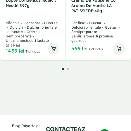
Lapte Condensat Îndulcit
Crema De Patiserie Cu
Nestlé 397g
Aroma De Vanilie LA
PATISSIERE 40g
Băcănie
Conserve
Diverse
Băcănie
Dulciuri
Dulciuri
Dulciuri orientale
Dulciuri orientale
Gustări
Lactate
Oferte
Semipreparate
Semipreparate
Zahăr, arome și produse
Unt și amestecuri lactate
gourmet
21.99
lei
5.99
lei
TVA inclus
14.99
lei
TVA inclus
Blog RayaHalal
CONTACTEAZ