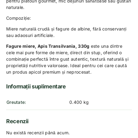
pentru platouri gourmet, mic dejunuri sănătoase sau gustări
naturale.
Compoziție:
Miere naturală crudă și fagure de albine, fără conservanți
sau adaosuri artificiale.
Fagure miere, Apis Transilvania, 330g
este una dintre
cele mai pure forme de miere, direct din stup, oferind o
combinație perfectă între gust autentic, textură naturală și
proprietăți nutritive valoroase. Ideal pentru cei care caută
un produs apicol premium și neprocesat.
Informații suplimentare
Greutate
0.400 kg
Recenzii
Nu există recenzii până acum.