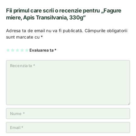
Fii primul care scrii o recenzie pentru „Fagure
miere, Apis Transilvania, 330g”
Adresa ta de email nu va fi publicată.
Câmpurile obligatorii
sunt marcate cu
*
U
2
3
4
Evaluarea ta
5
*
na
di
di
di
di
di
n
n
n
n
n
5
5
5
5
5
st
st
st
st
st
el
el
el
el
el
e
e
e
e
e