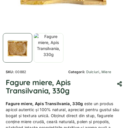
SKU:
00882
Categorii:
Dulciuri
,
Miere
Fagure miere, Apis
Transilvania, 330g
Fagure miere, Apis Transilvania, 330g
este un produs
apicol autentic și 100% natural, apreciat pentru gustul său
bogat și textura unică. Obținut direct din stup, fagurele
conține miere crudă, ceară naturală, polen și propolis,
păstrând intacte proprietățile nutritive și aroma pură a