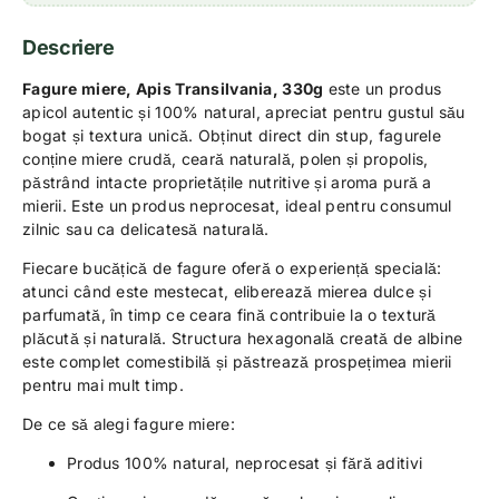
Descriere
Fagure miere, Apis Transilvania, 330g
este un produs
apicol autentic și 100% natural, apreciat pentru gustul său
bogat și textura unică. Obținut direct din stup, fagurele
conține miere crudă, ceară naturală, polen și propolis,
păstrând intacte proprietățile nutritive și aroma pură a
mierii. Este un produs neprocesat, ideal pentru consumul
zilnic sau ca delicatesă naturală.
Fiecare bucățică de fagure oferă o experiență specială:
atunci când este mestecat, eliberează mierea dulce și
parfumată, în timp ce ceara fină contribuie la o textură
plăcută și naturală. Structura hexagonală creată de albine
este complet comestibilă și păstrează prospețimea mierii
pentru mai mult timp.
De ce să alegi fagure miere:
Produs 100% natural, neprocesat și fără aditivi