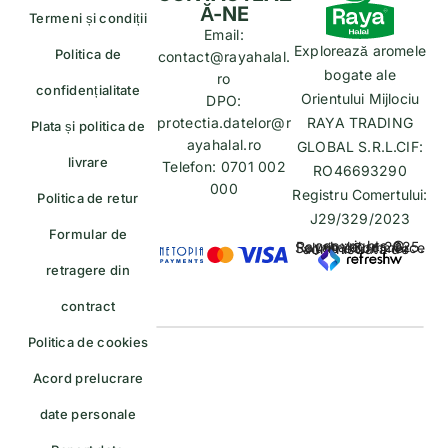
Ă-NE
Termeni și condiții
Email:
Explorează aromele
Politica de
contact@rayahalal.
bogate ale
ro
confidențialitate
Orientului Mijlociu
DPO:
protectia.datelor@r
RAYA TRADING
Plata și politica de
ayahalal.ro
GLOBAL S.R.L.CIF:
livrare
Telefon: 0701 002
RO46693290
000
Registru Comertului:
Politica de retur
J29/329/2023
Formular de
copyrights © Rayahalal.ro 2025. Soluție eCommerce administrată de
retragere din
contract
Politica de cookies
Acord prelucrare
date personale