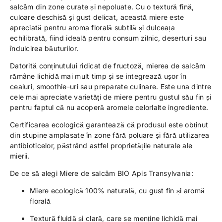
salcâm din zone curate și nepoluate. Cu o textură fină,
culoare deschisă și gust delicat, această miere este
apreciată pentru aroma florală subtilă și dulceața
echilibrată, fiind ideală pentru consum zilnic, deserturi sau
îndulcirea băuturilor.
Datorită conținutului ridicat de fructoză, mierea de salcâm
rămâne lichidă mai mult timp și se integrează ușor în
ceaiuri, smoothie-uri sau preparate culinare. Este una dintre
cele mai apreciate varietăți de miere pentru gustul său fin și
pentru faptul că nu acoperă aromele celorlalte ingrediente.
Certificarea ecologică garantează că produsul este obținut
din stupine amplasate în zone fără poluare și fără utilizarea
antibioticelor, păstrând astfel proprietățile naturale ale
mierii.
De ce să alegi Miere de salcâm BIO Apis Transylvania:
Miere ecologică 100% naturală, cu gust fin și aromă
florală
Textură fluidă și clară, care se menține lichidă mai