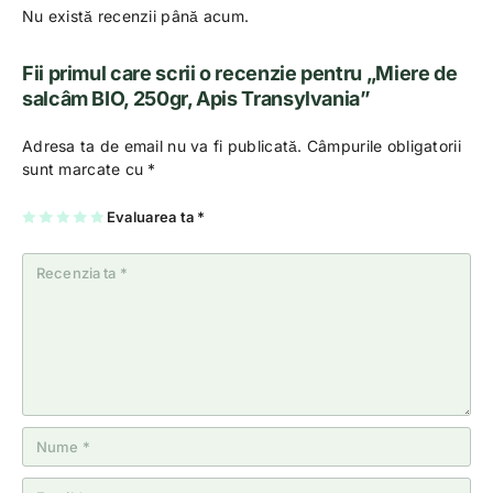
Nu există recenzii până acum.
Fii primul care scrii o recenzie pentru „Miere de
salcâm BIO, 250gr, Apis Transylvania”
Adresa ta de email nu va fi publicată.
Câmpurile obligatorii
sunt marcate cu
*
U
2
3
4
Evaluarea ta
5
*
na
di
di
di
di
di
n
n
n
n
n
5
5
5
5
5
st
st
st
st
st
el
el
el
el
el
e
e
e
e
e