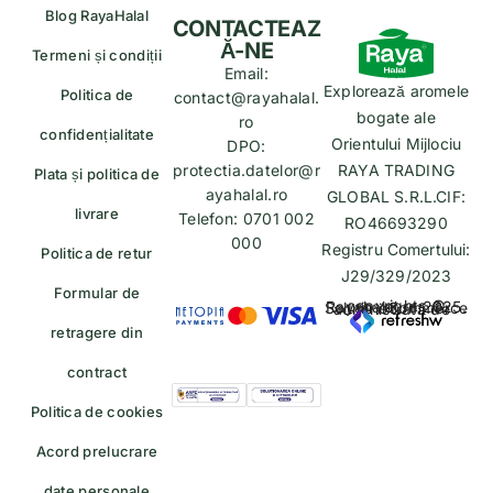
Blog RayaHalal
CONTACTEAZ
Ă-NE
Termeni și condiții
Email:
Explorează aromele
Politica de
contact@rayahalal.
bogate ale
ro
confidențialitate
Orientului Mijlociu
DPO:
protectia.datelor@r
RAYA TRADING
Plata și politica de
ayahalal.ro
GLOBAL S.R.L.CIF:
livrare
Telefon: 0701 002
RO46693290
000
Registru Comertului:
Politica de retur
J29/329/2023
Formular de
copyrights © Rayahalal.ro 2025. Soluție eCommerce administrată de
retragere din
contract
Politica de cookies
Acord prelucrare
date personale