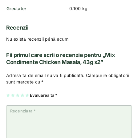
Greutate
0.100 kg
Recenzii
Nu există recenzii până acum.
Fii primul care scrii o recenzie pentru „Mix
Condimente Chicken Masala, 43g x2”
Adresa ta de email nu va fi publicată.
Câmpurile obligatorii
sunt marcate cu
*
U
2
3
4
Evaluarea ta
5
*
na
di
di
di
di
di
n
n
n
n
n
5
5
5
5
5
st
st
st
st
st
el
el
el
el
el
e
e
e
e
e