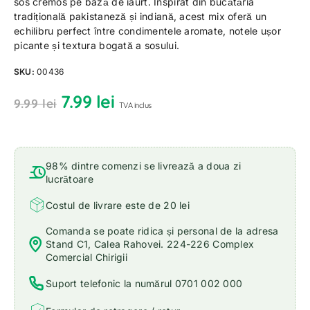
sos cremos pe bază de iaurt. Inspirat din bucătăria
tradițională pakistaneză și indiană, acest mix oferă un
echilibru perfect între condimentele aromate, notele ușor
picante și textura bogată a sosului.
SKU:
00436
7.99
lei
9.99
lei
TVA inclus
98% dintre comenzi se livrează a doua zi
lucrătoare
Costul de livrare este de 20 lei
Comanda se poate ridica și personal de la adresa
Stand C1, Calea Rahovei. 224-226 Complex
Comercial Chirigii
Suport telefonic la numărul 0701 002 000