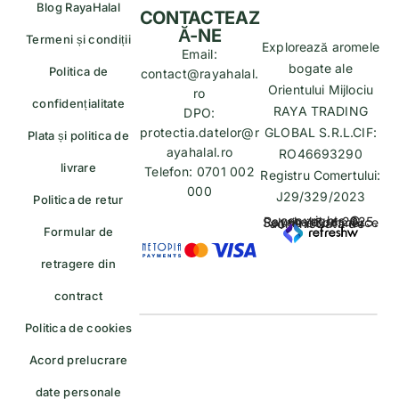
Blog RayaHalal
CONTACTEAZ
Ă-NE
Termeni și condiții
Explorează aromele
Email:
bogate ale
Politica de
contact@rayahalal.
Orientului Mijlociu
ro
confidențialitate
RAYA TRADING
DPO:
protectia.datelor@r
GLOBAL S.R.L.CIF:
Plata și politica de
ayahalal.ro
RO46693290
livrare
Telefon: 0701 002
Registru Comertului:
000
J29/329/2023
Politica de retur
copyrights © Rayahalal.ro 2025. Soluție eCommerce administrată de
Formular de
retragere din
contract
Politica de cookies
Acord prelucrare
date personale