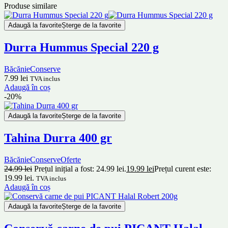
Produse similare
Adaugă la favorite
Șterge de la favorite
Durra Hummus Special 220 g
Băcănie
Conserve
7.99
lei
TVA inclus
Adaugă în coș
-20%
Adaugă la favorite
Șterge de la favorite
Tahina Durra 400 gr
Băcănie
Conserve
Oferte
24.99
lei
Prețul inițial a fost: 24.99 lei.
19.99
lei
Prețul curent este:
19.99 lei.
TVA inclus
Adaugă în coș
Adaugă la favorite
Șterge de la favorite