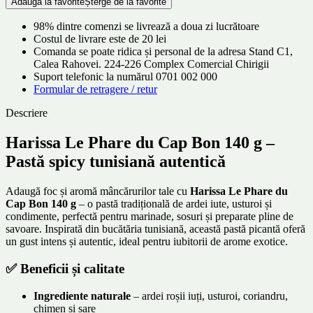
Adaugă la favorite
Șterge de la favorite
98% dintre comenzi se livrează a doua zi lucrătoare
Costul de livrare este de 20 lei
Comanda se poate ridica și personal de la adresa Stand C1,
Calea Rahovei. 224-226 Complex Comercial Chirigii
Suport telefonic la numărul 0701 002 000
Formular de retragere / retur
Descriere
Harissa Le Phare du Cap Bon 140 g –
Pastă spicy tunisiană autentică
Adaugă foc și aromă mâncărurilor tale cu
Harissa Le Phare du
Cap Bon 140 g
– o pastă tradițională de ardei iute, usturoi și
condimente, perfectă pentru marinade, sosuri și preparate pline de
savoare. Inspirată din bucătăria tunisiană, această pastă picantă oferă
un gust intens și autentic, ideal pentru iubitorii de arome exotice.
✅
Beneficii și calitate
Ingrediente naturale
– ardei roșii iuți, usturoi, coriandru,
chimen și sare