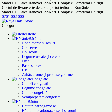
Stand C1, Calea Rahovei. 224-226 Complex Comercial Chirigii
Costul de livrare este de 20 lei pe tot teritoriul României.
Stand C1, Calea Rahovei. 224-226 Complex Comercial Chirigii
0701 002 000
Categorii
Oferte
Băcănie
Condimente și sosuri
Conserve
Couscous
Legume uscate și cereale
Otet
Paste și orez
Ulei
Zahăr, arome și produse gourmet
Congelate
Cartofi congelați
Legume congelate
Carne congelată
Semipreparate congelate
Băuturi
Băuturi carbogazoase
Băuturi necarbogazoase și siropuri