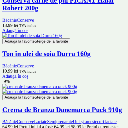
Conservă carne de pui PICANT Halal
Robert 200g
Băcănie
Conserve
13.99
lei
TVA inclus
Adaugă în coș
Adaugă la favorite
Șterge de la favorite
Ton în ulei de soia Durra 160g
Băcănie
Conserve
10.99
lei
TVA inclus
Adaugă în coș
-9%
Adaugă la favorite
Șterge de la favorite
Crema de Branza Danemarca Puck 910g
Băcănie
Conserve
Lactate
Semipreparate
Unt și amestecuri lactate
64.99
lei
Prețul inițial a fost: 64.99 lei.
58.99
lei
Prețul curent este: