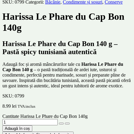
SKU:
0799
Categorii:
Băcănie
,
Condimente și sosuri
,
Conserve
Harissa Le Phare du Cap Bon
140g
Harissa Le Phare du Cap Bon 140 g –
Pastă spicy tunisiană autentică
Adaugă foc și aromă mâncărurilor tale cu
Harissa Le Phare du
Cap Bon 140 g
– o pastă tradițională de ardei iute, usturoi și
condimente, perfectă pentru marinade, sosuri și preparate pline de
savoare. Inspirată din bucătăria tunisiană, această pastă picantă oferă
un gust intens și autentic, ideal pentru iubitorii de arome exotice.
SKU:
0799
8.99
lei
TVA inclus
Cantitate Harissa Le Phare du Cap Bon 140g
Adaugă în coș