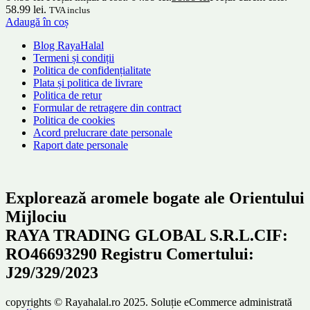
58.99 lei.
TVA inclus
Adaugă în coș
Blog RayaHalal
Termeni și condiții
Politica de confidențialitate
Plata și politica de livrare
Politica de retur
Formular de retragere din contract
Politica de cookies
Acord prelucrare date personale
Raport date personale
Explorează aromele bogate ale Orientului
Mijlociu
RAYA TRADING GLOBAL S.R.L.CIF:
RO46693290 Registru Comertului:
J29/329/2023
copyrights © Rayahalal.ro 2025. Soluție eCommerce administrată