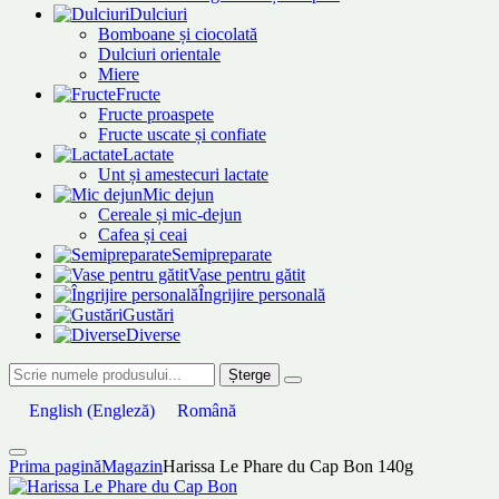
Dulciuri
Bomboane și ciocolată
Dulciuri orientale
Miere
Fructe
Fructe proaspete
Fructe uscate și confiate
Lactate
Unt și amestecuri lactate
Mic dejun
Cereale și mic-dejun
Cafea și ceai
Semipreparate
Vase pentru gătit
Îngrijire personală
Gustări
Diverse
Șterge
English
(
Engleză
)
Română
Prima pagină
Magazin
Harissa Le Phare du Cap Bon 140g