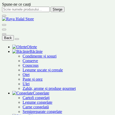
Spune-ne ce cauți
Șterge
Back
Oferte
Băcănie
Condimente și sosuri
Conserve
Couscous
Legume uscate și cereale
Otet
Paste și orez
Ulei
Zahăr, arome și produse gourmet
Congelate
Cartofi congelați
Legume congelate
Carne congelată
Semipreparate congelate