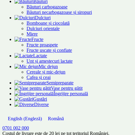
Băuturi
Băuturi carbogazoase
Băuturi necarbogazoase și siropuri
Dulciuri
Bomboane și ciocolată
Dulciuri orientale
Miere
Fructe
Fructe proaspete
Fructe uscate și confiate
Lactate
Unt și amestecuri lactate
Mic dejun
Cereale și mic-dejun
Cafea și ceai
Semipreparate
Vase pentru gătit
Îngrijire personală
Gustări
Diverse
English
(
Engleză
)
Română
0701 002 000
Costul de livrare este de 20 lei pe tot teritoriul României.