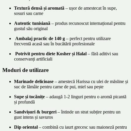
Textură densă și aromată
– ușor de amestecat în supe,
sosuri sau carne
Autentic tunisiană
– produs recunoscut internațional pentru
gustul său original
️
Ambalaj practic de 140 g
– perfect pentru utilizare
frecventă acasă sau în bucătării profesionale
️
Potrivit pentru diete Kosher și Halal
– fără aditivi sau
conservanți artificiali
Moduri de utilizare
Marinade delicioase
– amestecă Harissa cu ulei de măsline și
suc de lămâie pentru carne de pui, miel sau pește
Supe și tocănițe
– adaugă 1-2 linguri pentru o aromă picantă
și profundă
Sandvișuri & burgeri
– întinde un strat subțire pentru un
gust intens și savuros
Dip oriental
– combină cu iaurt grecesc sau maioneză pentru