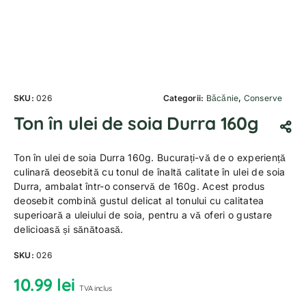
SKU:
026
Categorii:
Băcănie
,
Conserve
Ton în ulei de soia Durra 160g
Ton în ulei de soia Durra 160g. Bucurați-vă de o experiență
culinară deosebită cu tonul de înaltă calitate în ulei de soia
Durra, ambalat într-o conservă de 160g. Acest produs
deosebit combină gustul delicat al tonului cu calitatea
superioară a uleiului de soia, pentru a vă oferi o gustare
delicioasă și sănătoasă.
SKU:
026
10.99
lei
TVA inclus