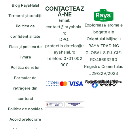
Blog RayaHalal
CONTACTEAZ
Ă-NE
Termeni și condiții
Email:
Explorează aromele
Politica de
contact@rayahalal.
bogate ale
ro
confidențialitate
Orientului Mijlociu
DPO:
protectia.datelor@r
RAYA TRADING
Plata și politica de
ayahalal.ro
GLOBAL S.R.L.CIF:
livrare
Telefon: 0701 002
RO46693290
000
Registru Comertului:
Politica de retur
J29/329/2023
Formular de
copyrights © Rayahalal.ro 2025. Soluție eCommerce administrată de
retragere din
contract
Politica de cookies
Acord prelucrare