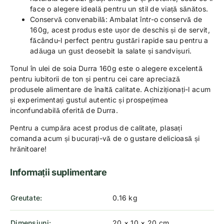
face o alegere ideală pentru un stil de viață sănătos.
Conservă convenabilă: Ambalat într-o conservă de
160g, acest produs este ușor de deschis și de servit,
făcându-l perfect pentru gustări rapide sau pentru a
adăuga un gust deosebit la salate și sandvișuri.
Tonul în ulei de soia Durra 160g este o alegere excelentă
pentru iubitorii de ton și pentru cei care apreciază
produsele alimentare de înaltă calitate. Achiziționați-l acum
și experimentați gustul autentic și prospețimea
inconfundabilă oferită de Durra.
Pentru a cumpăra acest produs de calitate, plasați
comanda acum și bucurați-vă de o gustare delicioasă și
hrănitoare!
Informații suplimentare
Greutate
0.16 kg
Dimensiuni
20 × 10 × 20 cm