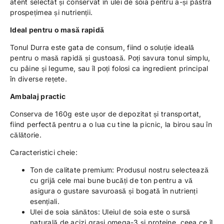
atent selectat și conservat în ulei de soia pentru a-și păstra
prospețimea și nutrienții.
Ideal pentru o masă rapidă
Tonul Durra este gata de consum, fiind o soluție ideală
pentru o masă rapidă și gustoasă. Poți savura tonul simplu,
cu pâine și legume, sau îl poți folosi ca ingredient principal
în diverse rețete.
Ambalaj practic
Conserva de 160g este ușor de depozitat și transportat,
fiind perfectă pentru a o lua cu tine la picnic, la birou sau în
călătorie.
Caracteristici cheie:
Ton de calitate premium: Produsul nostru selectează
cu grijă cele mai bune bucăți de ton pentru a vă
asigura o gustare savuroasă și bogată în nutrienți
esențiali.
Ulei de soia sănătos: Uleiul de soia este o sursă
naturală de acizi grași omega-3 și proteine, ceea ce îl