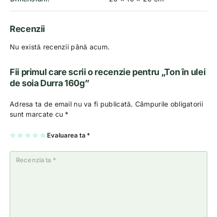
Recenzii
Nu există recenzii până acum.
Fii primul care scrii o recenzie pentru „Ton în ulei
de soia Durra 160g”
Adresa ta de email nu va fi publicată.
Câmpurile obligatorii
sunt marcate cu
*
U
2
3
4
Evaluarea ta
5
*
na
di
di
di
di
di
n
n
n
n
n
5
5
5
5
5
st
st
st
st
st
el
el
el
el
el
e
e
e
e
e