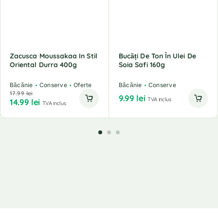
Zacusca Moussakaa In Stil
Bucăți De Ton În Ulei De
Oriental Durra 400g
Soia Safi 160g
Băcănie
Conserve
Oferte
Băcănie
Conserve
17.99
lei
9.99
lei
TVA inclus
14.99
lei
TVA inclus