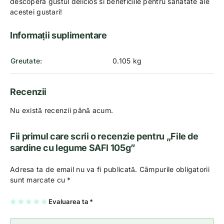
descopera gustul delicios si beneficiile pentru sanatate ale
acestei gustari!
Informații suplimentare
Greutate
0.105 kg
Recenzii
Nu există recenzii până acum.
Fii primul care scrii o recenzie pentru „File de
sardine cu legume SAFI 105g”
Adresa ta de email nu va fi publicată.
Câmpurile obligatorii
sunt marcate cu
*
U
2
3
4
Evaluarea ta
5
*
na
di
di
di
di
di
n
n
n
n
n
5
5
5
5