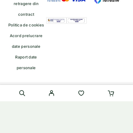
retragere din
contract
Politica de cookies
Acord prelucrare
date personale
Raport date
personale
Formular de retragere — trimiteți o cerere de retragere/retur
English
(
Engleză
)
Română