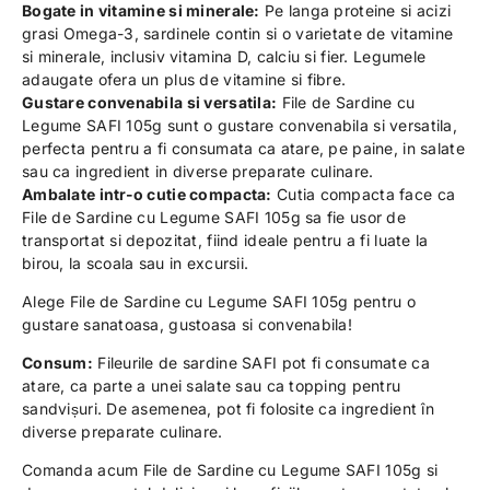
Bogate in vitamine si minerale:
Pe langa proteine ​​si acizi
grasi Omega-3, sardinele contin si o varietate de vitamine
si minerale, inclusiv vitamina D, calciu si fier. Legumele
adaugate ofera un plus de vitamine si fibre.
Gustare convenabila si versatila:
File de Sardine cu
Legume SAFI 105g sunt o gustare convenabila si versatila,
perfecta pentru a fi consumata ca atare, pe paine, in salate
sau ca ingredient in diverse preparate culinare.
Ambalate intr-o cutie compacta:
Cutia compacta face ca
File de Sardine cu Legume SAFI 105g sa fie usor de
transportat si depozitat, fiind ideale pentru a fi luate la
birou, la scoala sau in excursii.
Alege File de Sardine cu Legume SAFI 105g pentru o
gustare sanatoasa, gustoasa si convenabila!
Consum:
Fileurile de sardine SAFI pot fi consumate ca
atare, ca parte a unei salate sau ca topping pentru
sandvișuri. De asemenea, pot fi folosite ca ingredient în
diverse preparate culinare.
Comanda acum File de Sardine cu Legume SAFI 105g si