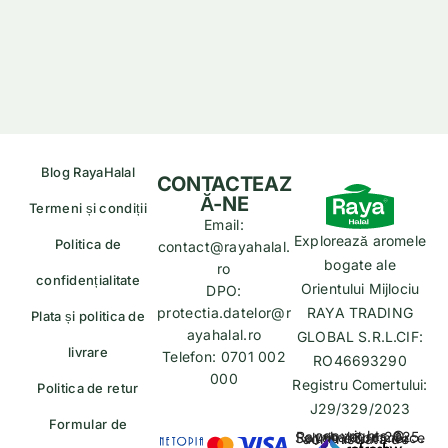
Blog RayaHalal
CONTACTEAZ
Ă-NE
Termeni și condiții
Email:
Explorează aromele
Politica de
contact@rayahalal.
bogate ale
ro
confidențialitate
Orientului Mijlociu
DPO:
protectia.datelor@r
RAYA TRADING
Plata și politica de
ayahalal.ro
GLOBAL S.R.L.CIF:
livrare
Telefon: 0701 002
RO46693290
000
Registru Comertului:
Politica de retur
J29/329/2023
Formular de
copyrights © Rayahalal.ro 2025. Soluție eCommerce administrată de