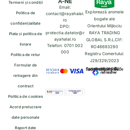
Ă-NE
Termeni și condiții
Email:
Explorează aromele
Politica de
contact@rayahalal.
bogate ale
ro
confidențialitate
Orientului Mijlociu
DPO:
protectia.datelor@r
RAYA TRADING
Plata și politica de
ayahalal.ro
GLOBAL S.R.L.CIF:
livrare
Telefon: 0701 002
RO46693290
000
Registru Comertului:
Politica de retur
J29/329/2023
Formular de
copyrights © Rayahalal.ro 2025. Soluție eCommerce administrată de
retragere din
contract
Politica de cookies
Acord prelucrare
date personale
Raport date