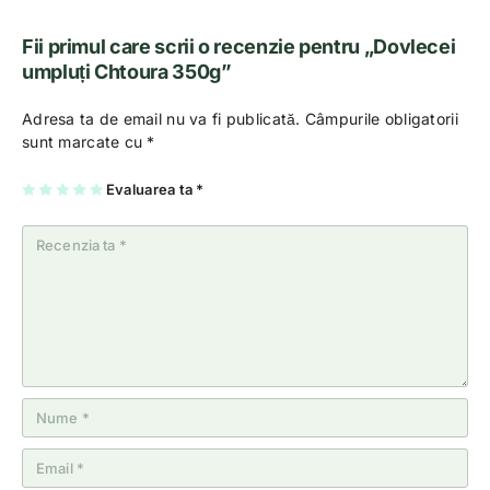
Fii primul care scrii o recenzie pentru „Dovlecei
umpluți Chtoura 350g”
Adresa ta de email nu va fi publicată.
Câmpurile obligatorii
sunt marcate cu
*
U
2
3
4
Evaluarea ta
5
*
na
di
di
di
di
di
n
n
n
n
n
5
5
5
5
5
st
st
st
st
st
el
el
el
el
el
e
e
e
e
e