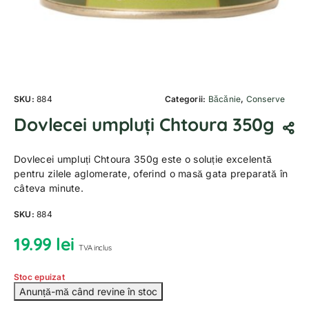
SKU:
884
Categorii:
Băcănie
,
Conserve
Dovlecei umpluți Chtoura 350g
Dovlecei umpluți Chtoura 350g este o soluție excelentă
pentru zilele aglomerate, oferind o masă gata preparată în
câteva minute.
SKU:
884
19.99
lei
TVA inclus
Stoc epuizat