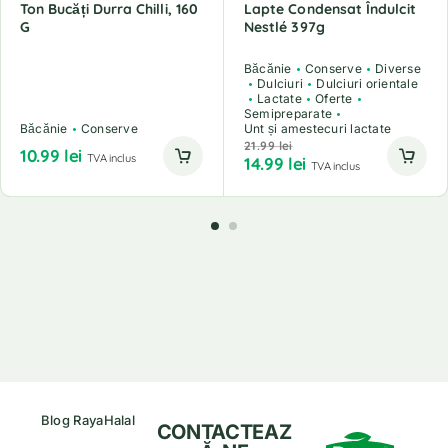
Ton Bucăți Durra Chilli, 160
Lapte Condensat Îndulcit
G
Nestlé 397g
Băcănie
Conserve
Diverse
Dulciuri
Dulciuri orientale
Lactate
Oferte
Semipreparate
Băcănie
Conserve
Unt și amestecuri lactate
21.99
lei
10.99
lei
TVA inclus
14.99
lei
TVA inclus
Blog RayaHalal
CONTACTEAZ