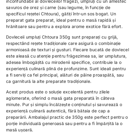
inconfundabil al dovleceilor fragezi, umpluți cu un amestec
savuros de orez și carne (sau legume, în funcție de
specificul rețetei Chtoura), gătiți într-un sos bogat. Un
preparat gata preparat, ideal pentru o masă rapidă și
hrănitoare sau pentru a explora arome exotice fără efort.
Dovleceii umpluți Chtoura 350g sunt preparați cu grijă,
respectând rețete tradiționale care asigură o combinație
armonioasă de texturi și gusturi. Fiecare bucată de dovlecel
este aleasă cu atenție pentru frăgezimea sa, iar umplutura,
adesea îmbogățită cu mirodenii specifice, contribuie la o
experiență culinară plină de profunzime. Sunt ideali pentru
a fi serviți ca fel principal, alături de pâine proaspătă, sau
ca garnitură la alte preparate tradiționale.
Acest produs este o soluție excelentă pentru zilele
aglomerate, oferind o masă gata preparată în câteva
minute. Pur și simplu încălzește conținutul și savurează o
experiență culinară autentică, fără bătaia de cap a
preparării. Ambalajul practic de 350g este perfect pentru o
porție individuală generoasă sau pentru a fi împărțită la o
masă ușoară.